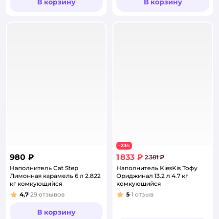
В корзину
В корзину
23
−
%
980 ₽
1 833 ₽
2 381 ₽
Наполнитель Cat Step
Наполнитель KiesKis Тофу
Лимонная карамель 6 л 2.822
Ориджинал 13.2 л 4.7 кг
кг комкующийся
комкующийся
4,7
29
отзывов
5
1
отзыв
Рейтинг:
Рейтинг:
В корзину