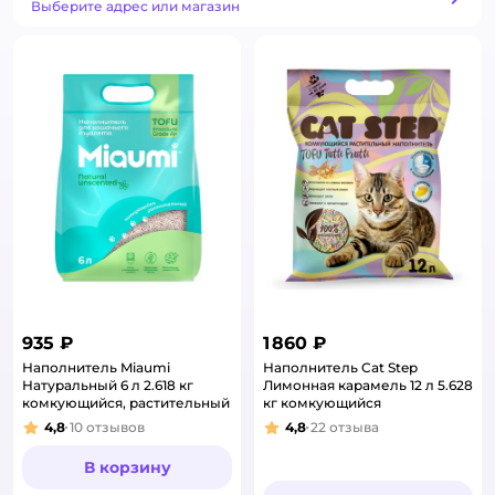
Способ получения
Выберите адрес или магазин
935 ₽
1 860 ₽
Наполнитель Miaumi
Наполнитель Cat Step
Натуральный 6 л 2.618 кг
Лимонная карамель 12 л 5.628
комкующийся, растительный
кг комкующийся
4,8
10
отзывов
4,8
22
отзыва
Рейтинг:
Рейтинг:
В корзину