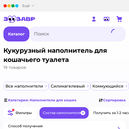
Детский мир
Ещё
Каталог
Кукурузный наполнитель для
кошачьего туалета
19
товаров
Все наполнители
Силикагелевый
Комкующийся
Категория: Наполнители для кошек
Сортировка
Фильтры
Состав наполнителя
Получить за 1-2 час
Закрыть
Способ получения