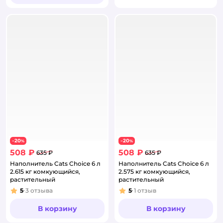
20
20
−
%
−
%
508 ₽
508 ₽
635 ₽
635 ₽
Наполнитель Cats Choice 6 л
Наполнитель Cats Choice 6 л
2.615 кг комкующийся,
2.575 кг комкующийся,
растительный
растительный
5
3
отзыва
5
1
отзыв
Рейтинг:
Рейтинг:
В корзину
В корзину