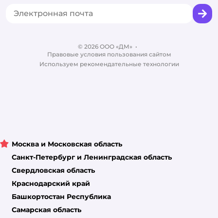
Промокоды
Сертификаты
Корм для собак
Вакансии
Бренды
Обратная связь
Одежда для собак
Контакты
Отзывы
Карта сайта
Ветаптека
© 2026 ООО «ДМ»
Блог
•
Правовые условия пользования сайтом
Магазины сети
Используем рекомендательные технологии
Москва и Московская область
Санкт-Петербург и Ленинградская область
Свердловская область
Краснодарский край
Башкортостан Республика
Самарская область