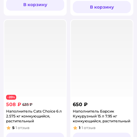
В корзину
В корзину
20
−
%
508 ₽
650 ₽
635 ₽
Наполнитель Cats Choice 6 л
Наполнитель Барсик
2.575 кг комкующийся,
Кукурузный 15 л 7.95 кг
растительный
комкующийся, растительный
5
1
отзыв
1
1
отзыв
Рейтинг:
Рейтинг: