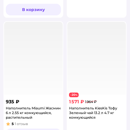
В корзину
20
−
%
935 ₽
1 571 ₽
1 964 ₽
Наполнитель Miaumi Жасмин
Наполнитель KiesKis Тофу
6 л 2.55 кг комкующийся,
Зеленый чай 13.2 л 4.7 кг
растительный
комкующийся
5
1
отзыв
Рейтинг: