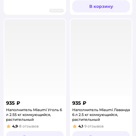
В корзину
реклама
935 ₽
935 ₽
Наполнитель Miaumi Уголь 6
Наполнитель Miaumi Лаванда
л 2.55 кг комкующийся,
6 л 2.5 кг комкующийся,
растительный
растительный
4,9
8
отзывов
4,1
9
отзывов
Рейтинг:
Рейтинг: