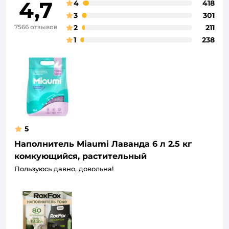
4,7
4
418
3
301
7566 отзывов
2
211
1
238
5
Наполнитель Miaumi Лаванда 6 л 2.5 кг
комкующийся, растительный
Пользуюсь давно, довольна!