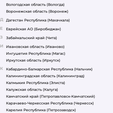
Вологодская область
(Вологда)
Воронежская область
(Воронеж)
Д
Дагестан Республика
(Махачкала)
Е
Еврейская АО
(Биробиджан)
З
Забайкальский край
(Чита)
И
Ивановская область
(Иваново)
Ингушетия Республика
(Магас)
Иркутская область
(Иркутск)
К
Кабардино-Балкарская Республика
(Нальчик)
Калининградская область
(Калининград)
Калмыкия Республика
(Элиста)
Калужская область
(Калуга)
Камчатский край
(Петропавловск-Камчатский)
Карачаево-Черкесская Республика
(Черкесск)
Карелия Республика
(Петрозаводск)