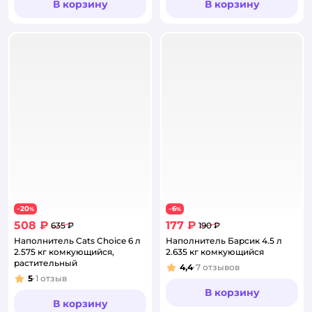
В корзину
В корзину
20
6
−
%
−
%
508 ₽
177 ₽
635 ₽
190 ₽
Наполнитель Cats Choice 6 л
Наполнитель Барсик 4.5 л
2.575 кг комкующийся,
2.635 кг комкующийся
растительный
4,4
7
отзывов
Рейтинг:
5
1
отзыв
Рейтинг:
В корзину
В корзину