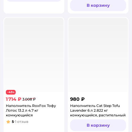
В корзину
43
−
%
1 714 ₽
980 ₽
3 008 ₽
Наполнитель RoxFox Тофу
Наполнитель Cat Step Tofu
Лотос 13.2 л 4.7 кг
Lavender 6 л 2.822 кг
комкующийся
комкующийся, растительный
5
1
отзыв
Рейтинг:
В корзину