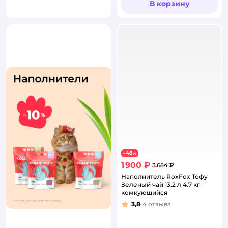
В корзину
48
−
%
1 900 ₽
3 654 ₽
Наполнитель RoxFox Тофу
Зеленый чай 13.2 л 4.7 кг
комкующийся
3,8
4
отзыва
Рейтинг: