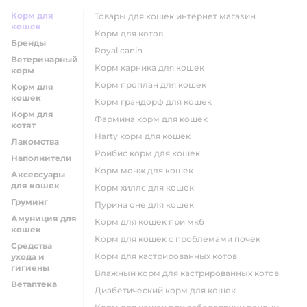
Корм для
товары для кошек интернет магазин
кошек
корм для котов
Бренды
royal canin
Ветеринарный
корм карника для кошек
корм
корм проплан для кошек
Корм для
кошек
корм грандорф для кошек
Корм для
фармина корм для кошек
котят
harty корм для кошек
Лакомства
ройбис корм для кошек
Наполнители
корм монж для кошек
Аксессуары
для кошек
корм хиллс для кошек
Груминг
пурина оне для кошек
Амуниция для
корм для кошек при мкб
кошек
корм для кошек с проблемами почек
Средства
Корм для кастрированных котов
ухода и
гигиены
влажный корм для кастрированных котов
Ветаптека
диабетический корм для кошек