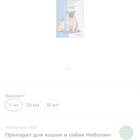
Вариант
5 мл
20 мл
10 мл
Неболин-Вет
Препарат для кошек и собак Неболин-
Н