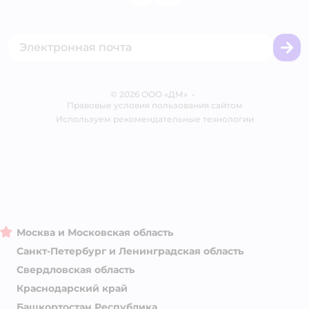
Политика использования файлов cookie
Одежда для кошек
Аренда торговых помещений
Акции
Сертификат АКИТ
Товары для собак
Горячая линия безопасности
Промокоды
Сертификаты
Корм для собак
Вакансии
Бренды
Обратная связь
Одежда для собак
Контакты
Отзывы
Карта сайта
Ветаптека
© 2026 ООО «ДМ»
Блог
•
Правовые условия пользования сайтом
Магазины сети
Используем рекомендательные технологии
Москва и Московская область
Санкт-Петербург и Ленинградская область
Свердловская область
Краснодарский край
Башкортостан Республика