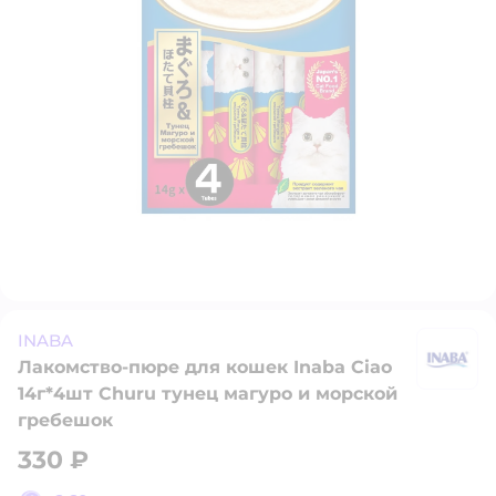
INABA
Лакомство-пюре для кошек Inaba Ciao
I
14г*4шт Churu тунец магуро и морской
гребешок
330 ₽