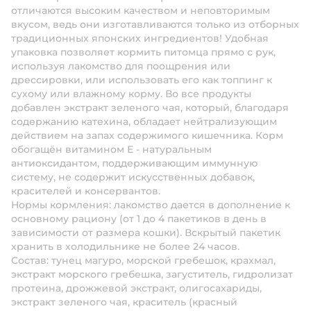
отличаются высоким качеством и неповторимым
вкусом, ведь они изготавливаются только из отборных
традиционных японских ингредиентов! Удобная
упаковка позволяет кормить питомца прямо с рук,
используя лакомство для поощрения или
дрессировки, или использовать его как топпинг к
сухому или влажному корму. Во все продукты
добавлен экстракт зеленого чая, который, благодаря
содержанию катехина, обладает нейтрализующим
действием на запах содержимого кишечника. Корм
обогащён витамином Е - натуральным
антиоксидантом, поддерживающим иммунную
систему, не содержит искусственных добавок,
красителей и консервантов.
Нормы кормления: лакомство дается в дополнение к
основному рациону (от 1 до 4 пакетиков в день в
зависимости от размера кошки). Вскрытый пакетик
хранить в холодильнике не более 24 часов.
Состав: тунец магуро, морской гребешок, крахмал,
экстракт морского гребешка, загуститель, гидролизат
протеина, дрожжевой экстракт, олигосахариды,
экстракт зеленого чая, краситель (красный