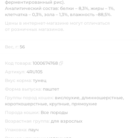
ферментированный рис).
Аналитический состав: белки – 8,3%, жиры – 1%,
клетчатка – 0,3%, зола – 1,3%, влажность –88,5%.
Цены в интернет-магазине могут отличаться
от розничных магазинов.
Вес, г:
56
Код товара:
1000674768
Скопировать код товара
Артикул:
4RU105
Вкус корма:
тунец
Форма выпуска:
паштет
Группы пород кошек:
вислоухие,
длинношерстные,
короткошерстные,
крупные,
прямоухие
Порода кошки:
Все породы
Возрастная группа:
для взрослых
Упаковка:
пауч