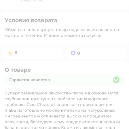
Недоступно
Условия возврата
Обменять или вернуть товар надлежащего качества
можно в течение 14 дней с момента покупки.
Рейтинг:
Вопросов:
5
0
О товаре
Гарантия качества
Гарантия качества
Суперпремиальное лакомство-пюре на основе мяса
глубоководного тунца с добавлением морского
гребешка Ciao Churu от японского производителя
Inaba изготовлено исключительно из натуральных
ингредиентов и отличается высоким процентом
влажности, благодаря чему поддерживается водный
баланс организма кошки. Корма и лакомства Inaba