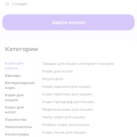
1 ответ
После вскрытия пакетика хранить в холодильнике
не более 24 часов.
Задать вопрос
Категории
Корм для
товары для кошек интернет магазин
кошек
корм для котов
Бренды
royal canin
Ветеринарный
корм карника для кошек
корм
корм проплан для кошек
Корм для
кошек
корм грандорф для кошек
Корм для
фармина корм для кошек
котят
harty корм для кошек
Лакомства
ройбис корм для кошек
Наполнители
корм монж для кошек
Аксессуары