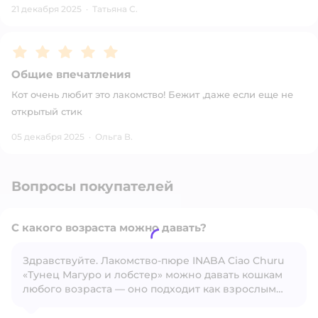
21 декабря 2025
·
Татьяна С.
Рейтинг:
5
Общие впечатления
Кот очень любит это лакомство! Бежит ,даже если еще не
открытый стик
05 декабря 2025
·
Ольга В.
Вопросы покупателей
С какого возраста можно давать?
Здравствуйте. Лакомство‑пюре INABA Ciao Churu
«Тунец Магуро и лобстер» можно давать кошкам
Открыть вопрос
любого возраста — оно подходит как взрослым
животным, так и котятам. Давать его следует как
дополнительное угощение, а не основной корм.