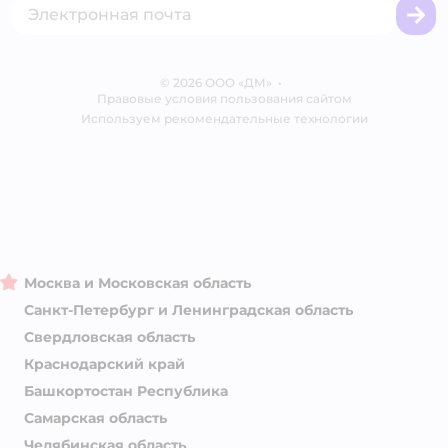
Сертификаты
Корм для собак
Вакансии
Бренды
Обратная связь
Одежда для собак
Контакты
Отзывы
Карта сайта
Ветаптека
© 2026 ООО «ДМ»
Блог
•
Правовые условия пользования сайтом
Магазины сети
Используем рекомендательные технологии
Москва и Московская область
Санкт-Петербург и Ленинградская область
Свердловская область
Краснодарский край
Башкортостан Республика
Самарская область
Челябинская область