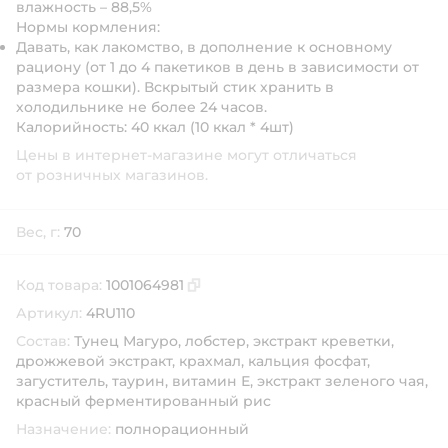
влажность – 88,5%
Нормы кормления:
Давать, как лакомство, в дополнение к основному
рациону (от 1 до 4 пакетиков в день в зависимости от
размера кошки). Вскрытый стик хранить в
холодильнике не более 24 часов.
Калорийность:
40 ккал (10 ккал * 4шт)
Цены в интернет-магазине могут отличаться
от розничных магазинов.
Вес, г:
70
Код товара:
1001064981
Скопировать код товара
Артикул:
4RU110
Состав:
Тунец Магуро, лобстер, экстракт креветки,
дрожжевой экстракт, крахмал, кальция фосфат,
загуститель, таурин, витамин Е, экстракт зеленого чая,
красный ферментированный рис
Назначение:
полнорационный