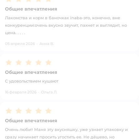
Общие впечатления
Лакомства и корм в баночках inaba-это, конечно, вне
конкуренции:очень вкусно звучит, пахнет и выглядит, но
цена. . . . .
05 апреля 2026
·
Анна В.
Рейтинг:
5
Общие впечатления
С удовольствием кушают
16 февраля 2026
·
Ольга Л.
Рейтинг:
5
Общие впечатления
Очень любит Маня эту вкусняшку, уже узнает упаковку и
сразу начинает просить угостить ее. Не дёшево, но