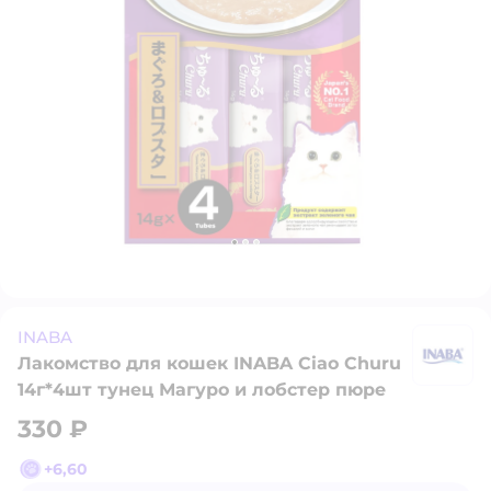
INABA
Лакомство для кошек INABA Ciao Churu
I
14г*4шт тунец Магуро и лобстер пюре
330 ₽
+
6,60