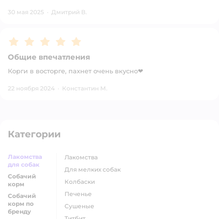
30 мая 2025
·
Дмитрий В.
Рейтинг:
5
Общие впечатления
Корги в восторге, пахнет очень вкусно❤
22 ноября 2024
·
Константин М.
Категории
Лакомства
лакомства
для собак
для мелких собак
Собачий
колбаски
корм
печенье
Собачий
корм по
сушеные
бренду
титбит