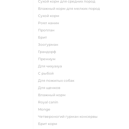
сухой корм для средних пород
влажный корм для мелких пород
сухой корм
роял канин
проплан
брит
зоогурман
грандорф
премиум
для чихуахуа
с рыбой
для пожилых собак
для щенков
влажный корм
royal canin
monge
четвероногий гурман консервы
брит корм