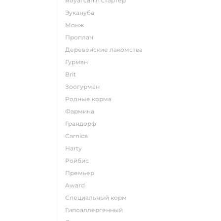
Royal canin стартер
эукануба
монж
проплан
деревенские лакомства
гурман
brit
зоогурман
родные корма
фармина
грандорф
carnica
harty
ройбис
премьер
award
специальный корм
гипоаллергенный