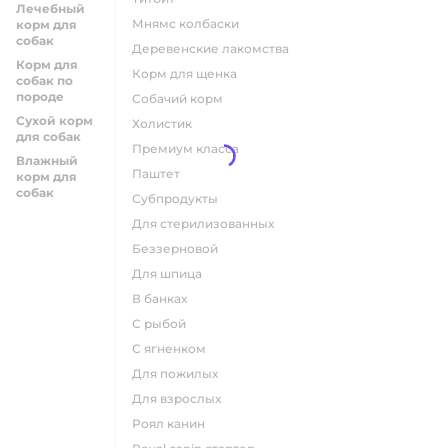
Лечебный
мнямс колбаски
корм для
собак
деревенские лакомства
Корм для
корм для щенка
собак по
породе
собачий корм
Сухой корм
холистик
для собак
премиум класса
Влажный
паштет
корм для
собак
субпродукты
для стерилизованных
беззерновой
для шпица
в банках
с рыбой
с ягненком
для пожилых
для взрослых
роял канин