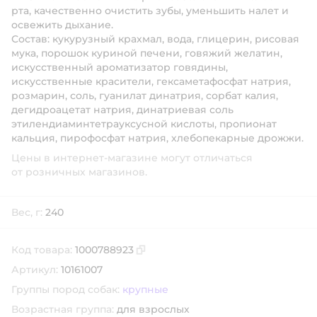
рта, качественно очистить зубы, уменьшить налет и
освежить дыхание.
Состав:
кукурузный крахмал, вода, глицерин, рисовая
мука, порошок куриной печени, говяжий желатин,
искусственный ароматизатор говядины,
искусственные красители, гексаметафосфат натрия,
розмарин, соль, гуанилат динатрия, сорбат калия,
дегидроацетат натрия, динатриевая соль
этилендиаминтетрауксусной кислоты, пропионат
кальция, пирофосфат натрия, хлебопекарные дрожжи.
Цены в интернет-магазине могут отличаться
от розничных магазинов.
Вес, г:
240
Код товара:
1000788923
Скопировать код товара
Артикул:
10161007
Группы пород собак:
крупные
Возрастная группа:
для взрослых