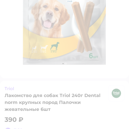
Triol
Лакомство для собак Triol 240г Dental
Tr
norm крупных пород Палочки
жевательные 6шт
390 ₽