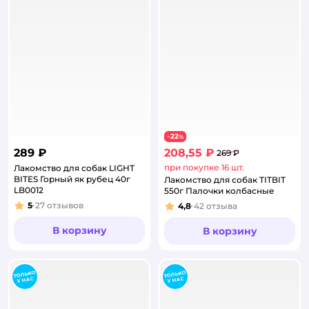
22
−
%
289 ₽
208,55 ₽
269 ₽
при покупке 16 шт.
Лакомство для собак LIGHT
BITES Горный як рубец 40г
Лакомство для собак TITBIT
LB0012
550г Палочки колбасные
5
27
отзывов
4,8
42
отзыва
Рейтинг:
Рейтинг:
В корзину
В корзину