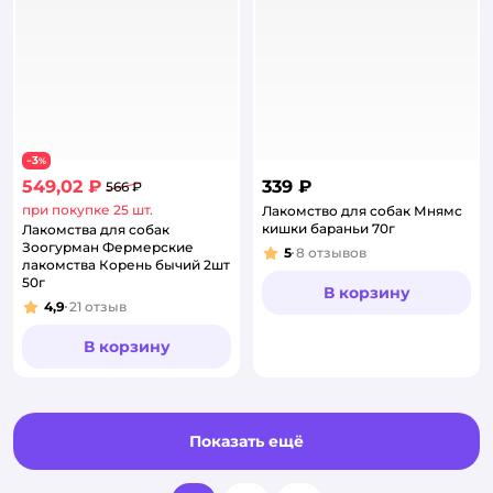
3
−
%
549,02 ₽
339 ₽
566 ₽
при покупке 25 шт.
Лакомство для собак Мнямс
кишки бараньи 70г
Лакомства для собак
Зоогурман Фермерские
5
8
отзывов
Рейтинг:
лакомства Корень бычий 2шт
50г
В корзину
4,9
21
отзыв
Рейтинг:
В корзину
Показать ещё