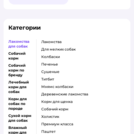
Категории
Лакомства
лакомства
для собак
для мелких собак
Собачий
колбаски
корм
печенье
Собачий
корм по
сушеные
бренду
титбит
Лечебный
мнямс колбаски
корм для
собак
деревенские лакомства
Корм для
корм для щенка
собак по
породе
собачий корм
Сухой корм
холистик
для собак
премиум класса
Влажный
паштет
корм для