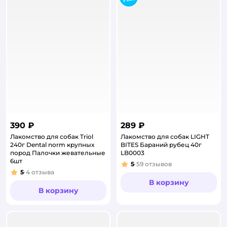
390 ₽
289 ₽
Лакомство для собак Triol
Лакомство для собак LIGHT
240г Dental norm крупных
BITES Бараний рубец 40г
пород Палочки жевательные
LB0003
6шт
5
59
отзывов
Рейтинг:
5
4
отзыва
Рейтинг:
В корзину
В корзину