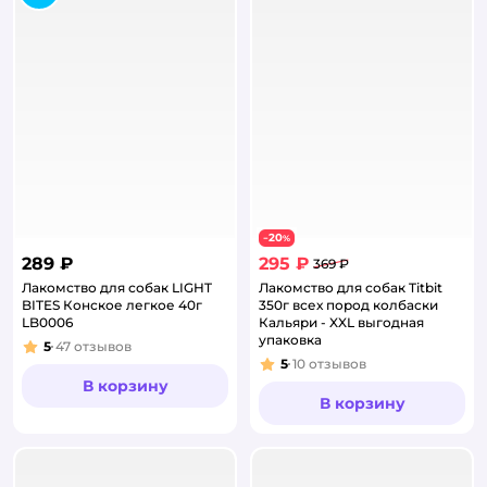
20
−
%
289 ₽
295 ₽
369 ₽
Лакомство для собак LIGHT
Лакомство для собак Titbit
BITES Конское легкое 40г
350г всех пород колбаски
LB0006
Кальяри - XXL выгодная
упаковка
5
47
отзывов
Рейтинг:
5
10
отзывов
Рейтинг:
В корзину
В корзину