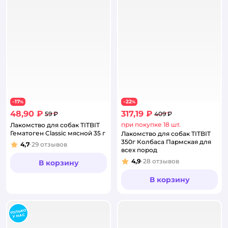
17
22
−
%
−
%
48,90 ₽
317,19 ₽
59 ₽
409 ₽
при покупке 18 шт.
Лакомство для собак TITBIT
Гематоген Classic мясной 35 г
Лакомство для собак TITBIT
350г Колбаса Пармская для
4,7
29
отзывов
Рейтинг:
всех пород
4,9
28
отзывов
В корзину
Рейтинг:
В корзину