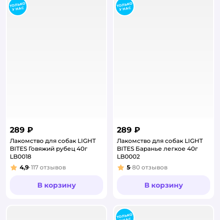
289 ₽
289 ₽
Лакомство для собак LIGHT
Лакомство для собак LIGHT
BITES Говяжий рубец 40г
BITES Баранье легкое 40г
LB0018
LB0002
4,9
117
отзывов
5
80
отзывов
Рейтинг:
Рейтинг:
В корзину
В корзину