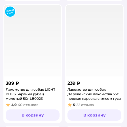
389 ₽
239 ₽
Лакомство для собак LIGHT
Лакомство для собак
BITES Бараний рубец
Деревенские лакомства 55г
молотый 50г LB0023
нежная нарезка с мясом гуся
4,9
40
отзывов
5
22
отзыва
Рейтинг:
Рейтинг:
В корзину
В корзину