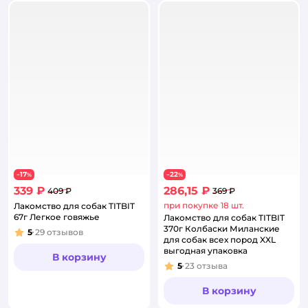
17
22
−
%
−
%
339 ₽
286,15 ₽
409 ₽
369 ₽
при покупке 18 шт.
Лакомство для собак TITBIT
67г Легкое говяжье
Лакомство для собак TITBIT
370г Колбаски Миланские
5
29
отзывов
Рейтинг:
для собак всех пород XXL
выгодная упаковка
В корзину
5
23
отзыва
Рейтинг:
В корзину