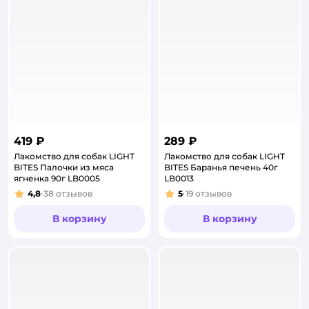
419 ₽
289 ₽
Лакомство для собак LIGHT
Лакомство для собак LIGHT
BITES Палочки из мяса
BITES Баранья печень 40г
ягненка 90г LB0005
LB0013
4,8
38
отзывов
5
19
отзывов
Рейтинг:
Рейтинг:
В корзину
В корзину