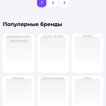
1
2
3
Популярные бренды
Деревенские
LIGHT BITES
TITBIT
лакомства
Мнямс
Зубочистики
Triol