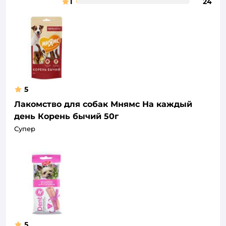
1
24
5
Лакомство для собак Мнямс На каждый
день Корень бычий 50г
Супер
5