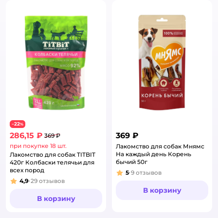
22
−
%
286,15 ₽
369 ₽
369 ₽
при покупке 18 шт.
Лакомство для собак Мнямс
На каждый день Корень
Лакомство для собак TITBIT
бычий 50г
420г Колбаски телячьи для
всех пород
5
9
отзывов
Рейтинг:
4,9
29
отзывов
Рейтинг:
В корзину
В корзину