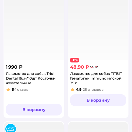
17
−
%
1 990 ₽
48,90 ₽
59 ₽
Лакомство для собак Triol
Лакомство для собак TITBIT
Dental 16см*10шт Косточки
Гематоген Immuno мясной
жевательные
35 г
5
1
отзыв
4,9
25
отзывов
Рейтинг:
Рейтинг:
В корзину
В корзину