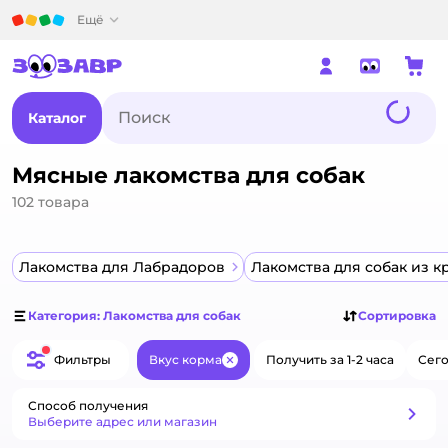
Детский мир
Ещё
Каталог
Мясные лакомства для собак
102
товара
Лакомства для Лабрадоров
Лакомства для собак из к
Категория: Лакомства для собак
Сортировка
Фильтры
Вкус корма
Получить за 1-2 часа
Сего
Закрыть
Способ получения
Способ получения
Выберите адрес или магазин