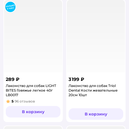
289 ₽
3 199 ₽
Лакомство для собак LIGHT
Лакомство для собак Triol
BITES Говяжье легкое 40г
Dental Кости жевательные
LB0017
20см 10шт
5
96
отзывов
Рейтинг:
В корзину
В корзину