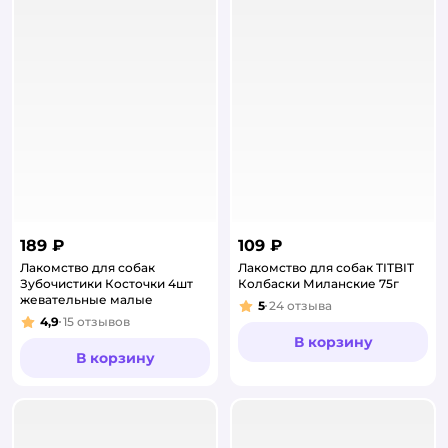
189 ₽
109 ₽
Лакомство для собак
Лакомство для собак TITBIT
Зубочистики Косточки 4шт
Колбаски Миланские 75г
жевательные малые
5
24
отзыва
Рейтинг:
4,9
15
отзывов
Рейтинг:
В корзину
В корзину