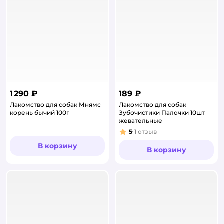
1 290 ₽
189 ₽
Лакомство для собак Мнямс
Лакомство для собак
корень бычий 100г
Зубочистики Палочки 10шт
жевательные
5
1
отзыв
Рейтинг:
В корзину
В корзину