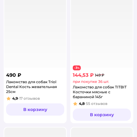
3
−
%
490 ₽
144,53 ₽
149 ₽
при покупке 36 шт.
Лакомство для собак Triol
Dental Кость жевательная
Лакомство для собак TITBIT
25см
Косточки мясные с
бараниной 145г
4,9
17
отзывов
Рейтинг:
4,8
55
отзывов
Рейтинг:
В корзину
В корзину