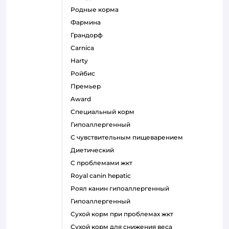
родные корма
фармина
грандорф
carnica
harty
ройбис
премьер
award
специальный корм
гипоаллергенный
с чувствительным пищеварением
диетический
с проблемами жкт
royal canin hepatic
роял канин гипоаллергенный
гипоаллергенный
сухой корм при проблемах жкт
сухой корм для снижения веса