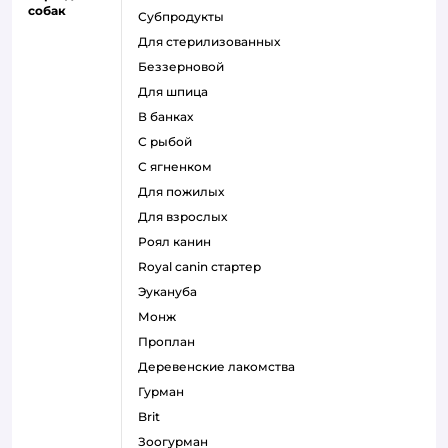
собак
субпродукты
для стерилизованных
беззерновой
для шпица
в банках
с рыбой
с ягненком
для пожилых
для взрослых
роял канин
Royal canin стартер
эукануба
монж
проплан
деревенские лакомства
гурман
brit
зоогурман