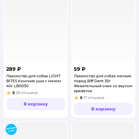
289 ₽
59 ₽
Лакомство для собак LIGHT
Лакомство для собак мелких
BITES Конские уши с мехом
пород Biff Dent 35г
40г LB0030
Жевательный снек со вкусом
креветок
5
26
отзывов
Рейтинг:
5
17
отзывов
Рейтинг:
В корзину
В корзину