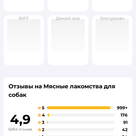
BIFF
Дикий зов
Зоогурман
Отзывы на Мясные лакомства для
собак
5
999+
4,9
4
176
3
91
6284 отзыва
2
42