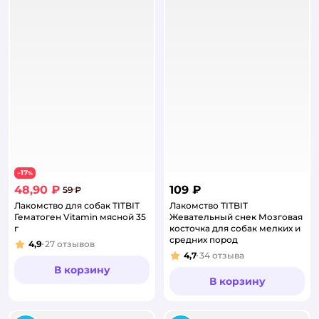
17
−
%
48,90 ₽
109 ₽
59 ₽
Лакомство для собак TITBIT
Лакомство TITBIT
Гематоген Vitamin мясной 35
Жевательный снек Мозговая
г
косточка для собак мелких и
средних пород
4,9
27
отзывов
Рейтинг:
4,7
34
отзыва
Рейтинг:
В корзину
В корзину