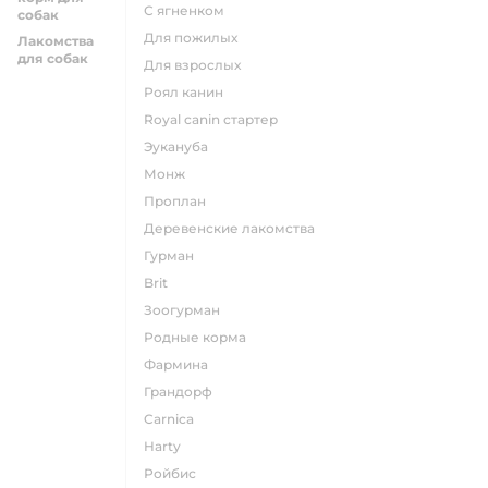
с ягненком
собак
для пожилых
Лакомства
для собак
для взрослых
роял канин
Royal canin стартер
эукануба
монж
проплан
деревенские лакомства
гурман
brit
зоогурман
родные корма
фармина
грандорф
carnica
harty
ройбис