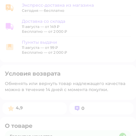
Экспресс-доставка из магазина
Экспресс-доставка из магазина
Сегодня
—
бесплатно
Доставка со склада
11 августа
—
от 149 ₽
Доставка со склада
Бесплатно — от 2 000 ₽
Пункты выдачи
11 августа
—
от 99 ₽
Пункты выдачи
Бесплатно — от 2 000 ₽
Условия возврата
Обменять или вернуть товар надлежащего качества
можно в течение 14 дней с момента покупки.
Рейтинг:
Вопросов:
4,9
0
О товаре