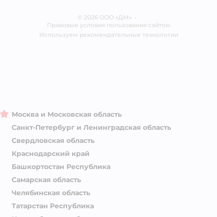
Отзывы
Карта сайта
Ветаптека
© 2026 ООО «ДМ»
Блог
•
Правовые условия пользования сайтом
Магазины сети
Используем рекомендательные технологии
Москва и Московская область
Санкт-Петербург и Ленинградская область
Свердловская область
Краснодарский край
Башкортостан Республика
Самарская область
Челябинская область
Татарстан Республика