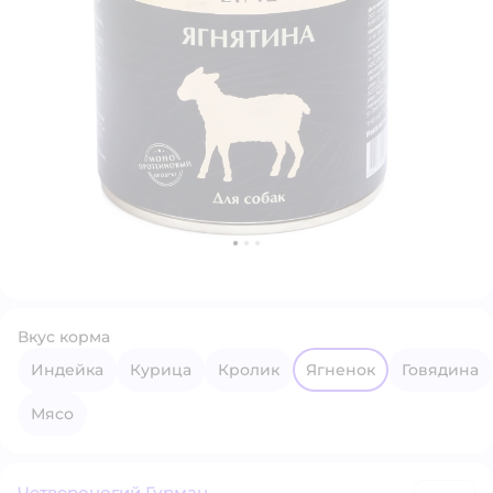
Вкус корма
индейка
курица
кролик
ягненок
говядина
мясо
Четвероногий Гурман