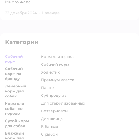
Много желе
22 декабря 2024
·
Надежда Н.
Категории
Собачий
корм для щенка
корм
собачий корм
Собачий
холистик
корм по
бренду
премиум класса
Лечебный
паштет
корм для
субпродукты
собак
для стерилизованных
Корм для
собак по
беззерновой
породе
для шпица
Сухой корм
для собак
в банках
Влажный
с рыбой
корм для