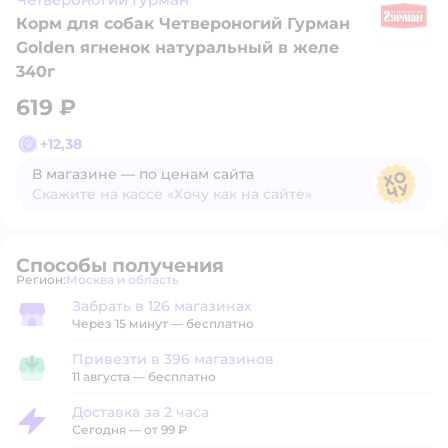
Корм для собак Четвероногий Гурман
Ч
Golden ягненок натуральный в желе
340г
619 ₽
+
12,38
В магазине — по ценам сайта
Скажите на кассе «Хочу как на сайте»
В магазине — по ценам сайта
Способы получения
Регион:
Москва и область
Выбор адреса доставки.
Забрать в 126 магазинах
Забрать в магазине
Через 15 минут — бесплатно
Привезти в 396 магазинов
Привезти в магазин
11 августа
—
бесплатно
Доставка за 2 часа
Доставка за 2 часа
Сегодня
—
от 99 ₽