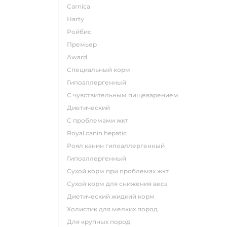
carnica
harty
ройбис
премьер
award
специальный корм
гипоаллергенный
с чувствительным пищеварением
диетический
с проблемами жкт
royal canin hepatic
роял канин гипоаллергенный
гипоаллергенный
сухой корм при проблемах жкт
сухой корм для снижения веса
диетический жидкий корм
холистик для мелких пород
для крупных пород