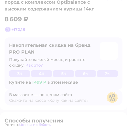
пород с комплексом Optibalance с
высоким содержанием курицы 14кг
8 609 ₽
+
172,18
Накопительная скидка на бренд
PRO PLAN
Покупайте каждый месяц и растите
скидку.
Как это?
Узнать больше
3
4
5
6
7
%
%
%
%
%
Купите на
1 499 ₽
в этом месяце
В магазине — по ценам сайта
Скажите на кассе «Хочу как на сайте»
В магазине — по ценам сайта
Способы получения
Регион:
Москва и область
Выбор адреса доставки.