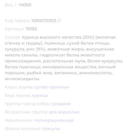
Вес, г:
14000
Код товара:
1000072003
Скопировать код товара
Артикул:
75192
Состав:
Курица высокого качества (20%) (включая
спинку и грудку), пшеница, сухой белок птицы,
кукуруза, рис (9%), животные жиры, высушенная
мякоть свеклы, гидролизат белка животного
происхождения, растительная мука, белок кукурузы,
белок пшеницы, минеральные вещества, яичный
порошок, рыбий жир, витамины, аминокислоты,
антиоксиданты.
Класс корма:
супер-премиум
Вкус корма:
курица
Группы пород собак:
средние
Возрастная группа:
для взрослых
Назначение:
полнорационный
Форма выпуска:
гранулы