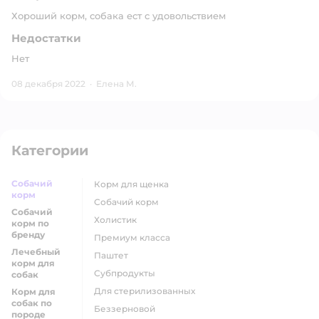
Хороший корм, собака ест с удовольствием
Недостатки
Нет
08 декабря 2022
·
Елена М.
Категории
Собачий
корм для щенка
корм
собачий корм
Собачий
холистик
корм по
бренду
премиум класса
Лечебный
паштет
корм для
субпродукты
собак
для стерилизованных
Корм для
собак по
беззерновой
породе