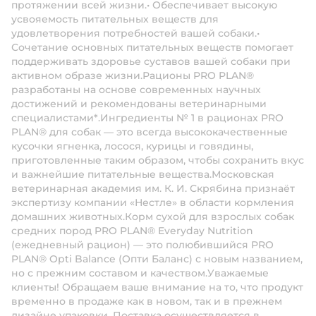
протяжении всей жизни.• Обеспечивает высокую
усвояемость питательных веществ для
удовлетворения потребностей вашей собаки.•
Сочетание основных питательных веществ помогает
поддерживать здоровье суставов вашей собаки при
активном образе жизни.Рационы PRO PLAN®
разработаны на основе современных научных
достижений и рекомендованы ветеринарными
специалистами*.Ингредиенты № 1 в рационах PRO
PLAN® для собак — это всегда высококачественные
кусочки ягненка, лосося, курицы и говядины,
приготовленные таким образом, чтобы сохранить вкус
и важнейшие питательные вещества.Московская
ветеринарная академия им. К. И. Скрябина признаёт
экспертизу компании «Нестле» в области кормления
домашних животных.Корм сухой для взрослых собак
средних пород PRO PLAN® Everyday Nutrition
(ежедневный рацион) — это полюбившийся PRO
PLAN® Opti Balance (Опти Баланс) с новым названием,
но с прежним составом и качеством.Уважаемые
клиенты! Обращаем ваше внимание на то, что продукт
временно в продаже как в новом, так и в прежнем
дизайне упаковки. Поставка осуществляется в