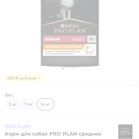
200 ₽ за отзыв
Вес
3 кг
7 кг
14 кг
PRO PLAN
Корм для собак PRO PLAN средних
P