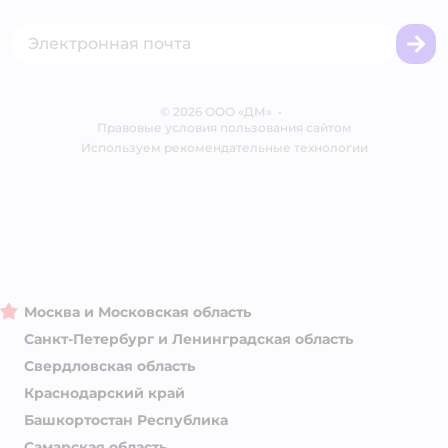
Сертификат АКИТ
Товары для собак
Горячая линия безопасности
Промокоды
Сертификаты
Корм для собак
Вакансии
Бренды
Обратная связь
Одежда для собак
Контакты
Отзывы
Карта сайта
Ветаптека
© 2026 ООО «ДМ»
Блог
•
Правовые условия пользования сайтом
Магазины сети
Используем рекомендательные технологии
Москва и Московская область
Санкт-Петербург и Ленинградская область
Свердловская область
Краснодарский край
Башкортостан Республика
Самарская область