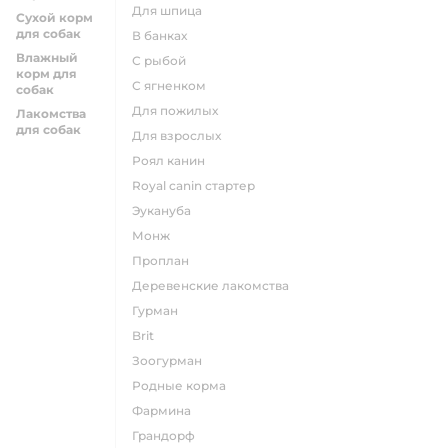
для шпица
Сухой корм
для собак
в банках
Влажный
с рыбой
корм для
с ягненком
собак
для пожилых
Лакомства
для собак
для взрослых
роял канин
Royal canin стартер
эукануба
монж
проплан
деревенские лакомства
гурман
brit
зоогурман
родные корма
фармина
грандорф