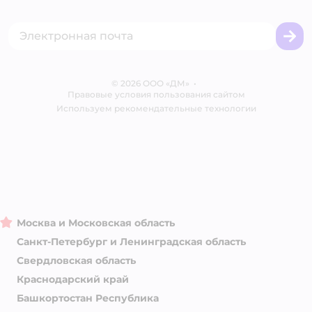
Акции
Сертификат АКИТ
Товары для собак
Горячая линия безопасности
Промокоды
Сертификаты
Корм для собак
Вакансии
Бренды
Обратная связь
Одежда для собак
Контакты
Отзывы
Карта сайта
Ветаптека
© 2026 ООО «ДМ»
Блог
•
Правовые условия пользования сайтом
Магазины сети
Используем рекомендательные технологии
Москва и Московская область
Санкт-Петербург и Ленинградская область
Свердловская область
Краснодарский край
Башкортостан Республика