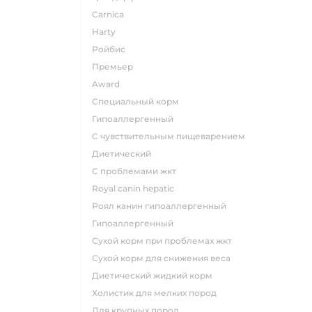
carnica
harty
ройбис
премьер
award
специальный корм
гипоаллергенный
с чувствительным пищеварением
диетический
с проблемами жкт
royal canin hepatic
роял канин гипоаллергенный
гипоаллергенный
сухой корм при проблемах жкт
сухой корм для снижения веса
диетический жидкий корм
холистик для мелких пород
для крупных пород