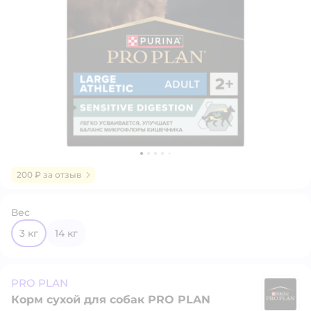
200 ₽ за отзыв
Вес
3 кг
14 кг
PRO PLAN
Корм сухой для собак PRO PLAN
P