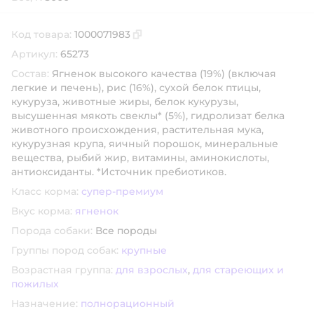
Код товара:
1000071983
Скопировать код товара
Артикул:
65273
Состав:
Ягненок высокого качества (19%) (включая
легкие и печень), рис (16%), сухой белок птицы,
кукуруза, животные жиры, белок кукурузы,
высушенная мякоть свеклы* (5%), гидролизат белка
животного происхождения, растительная мука,
кукурузная крупа, яичный порошок, минеральные
вещества, рыбий жир, витамины, аминокислоты,
антиоксиданты. *Источник пребиотиков.
Класс корма:
супер-премиум
Вкус корма:
ягненок
Порода собаки:
Все породы
Группы пород собак:
крупные
Возрастная группа:
для взрослых
,
для стареющих и
пожилых
Назначение:
полнорационный