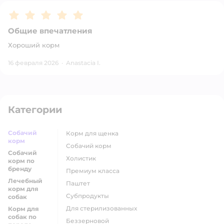
Рейтинг:
5
Общие впечатления
Хороший корм
16 февраля 2026
·
Anastacia I.
Категории
Собачий
корм для щенка
корм
собачий корм
Собачий
холистик
корм по
бренду
премиум класса
Лечебный
паштет
корм для
субпродукты
собак
для стерилизованных
Корм для
собак по
беззерновой