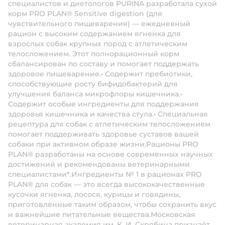
специалистов и диетологов PURINA разработала сухой
корм PRO PLAN® Sensitive digestion (для
чувствительного пищеварения) — ежедневный
рацион с высоким содержанием ягненка для
взрослых собак крупных пород с атлетическим
телосложением. Этот полнорационный корм
сбалансирован по составу и помогает поддержать
здоровое пищеварение.• Содержит пребиотики,
способствующие росту бифидобактерий для
улучшения баланса микрофлоры кишечника.•
Содержит особые ингредиенты для поддержания
здоровья кишечника и качества стула.• Специальная
рецептура для собак с атлетическим телосложением
помогает поддерживать здоровье суставов вашей
собаки при активном образе жизни.Рационы PRO
PLAN® разработаны на основе современных научных
достижений и рекомендованы ветеринарными
специалистами*.Ингредиенты № 1 в рационах PRO
PLAN® для собак — это всегда высококачественные
кусочки ягненка, лосося, курицы и говядины,
приготовленные таким образом, чтобы сохранить вкус
и важнейшие питательные вещества.Московская
ветеринарная академия им. К. И. Скрябина признаёт