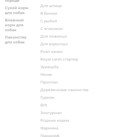
породе
для шпица
Сухой корм
для собак
в банках
Влажный
с рыбой
корм для
с ягненком
собак
для пожилых
Лакомства
для собак
для взрослых
роял канин
Royal canin стартер
эукануба
монж
проплан
деревенские лакомства
гурман
brit
зоогурман
родные корма
фармина
грандорф