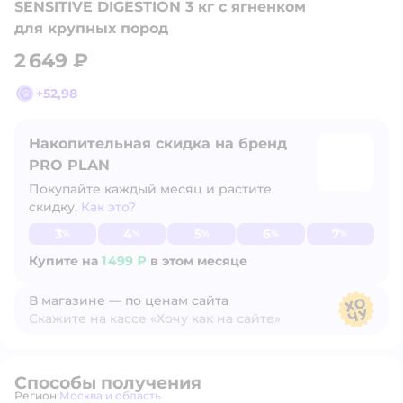
SENSITIVE DIGESTION 3 кг с ягненком
для крупных пород
2 649 ₽
+
52,98
Накопительная скидка на бренд
PRO PLAN
Покупайте каждый месяц и растите
скидку.
Как это?
Узнать больше
3
4
5
6
7
%
%
%
%
%
Купите на
1 499 ₽
в этом месяце
В магазине — по ценам сайта
Скажите на кассе «Хочу как на сайте»
В магазине — по ценам сайта
Способы получения
Регион:
Москва и область
Выбор адреса доставки.