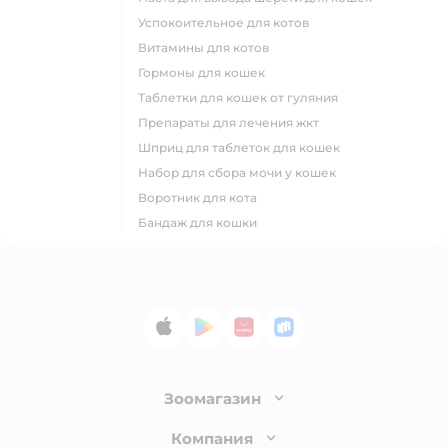
успокоительное для котов
витамины для котов
гормоны для кошек
таблетки для кошек от гуляния
препараты для лечения жкт
шприц для таблеток для кошек
набор для сбора мочи у кошек
воротник для кота
бандаж для кошки
App Store
Google Play
AppGallery
RuStore
Зоомагазин
Лицензия
Компания