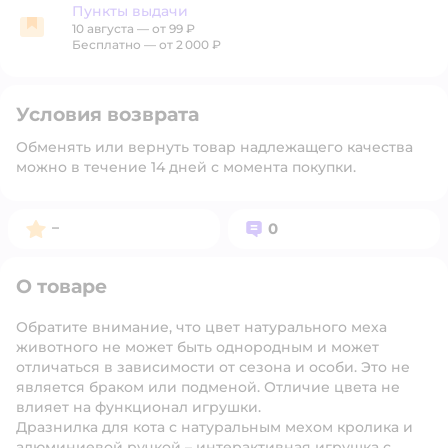
Пункты выдачи
10 августа
—
от 99 ₽
Пункты выдачи
Бесплатно — от 2 000 ₽
Условия возврата
Обменять или вернуть товар надлежащего качества
можно в течение 14 дней с момента покупки.
Рейтинг:
Вопросов:
–
0
О товаре
Обратите внимание, что цвет натурального меха
животного не может быть однородным и может
отличаться в зависимости от сезона и особи. Это не
является браком или подменой. Отличие цвета не
влияет на функционал игрушки.
Дразнилка для кота с натуральным мехом кролика и
алюминиевой ручкой – интерактивная игрушка с