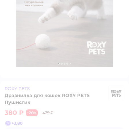
ROXY PETS
Дразнилка для кошек ROXY PETS
R
Пушистик
380 ₽
20
475 ₽
−
%
+
3,80