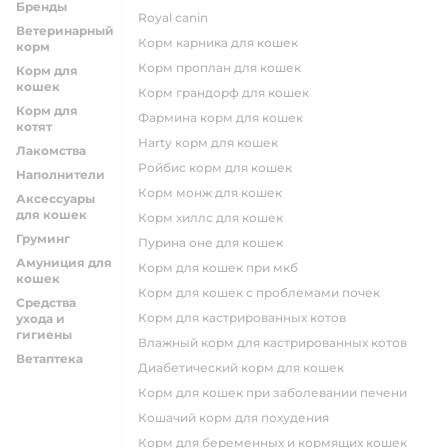
Бренды
royal canin
Ветеринарный
корм карника для кошек
корм
корм проплан для кошек
Корм для
кошек
корм грандорф для кошек
Корм для
фармина корм для кошек
котят
harty корм для кошек
Лакомства
ройбис корм для кошек
Наполнители
корм монж для кошек
Аксессуары
для кошек
корм хиллс для кошек
Груминг
пурина оне для кошек
Амуниция для
корм для кошек при мкб
кошек
корм для кошек с проблемами почек
Средства
Корм для кастрированных котов
ухода и
гигиены
влажный корм для кастрированных котов
Ветаптека
диабетический корм для кошек
корм для кошек при заболевании печени
кошачий корм для похудения
корм для беременных и кормящих кошек