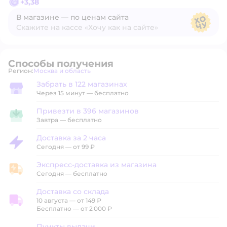
+
3,38
В магазине — по ценам сайта
Скажите на кассе «Хочу как на сайте»
В магазине — по ценам сайта
Способы получения
Регион:
Москва и область
Выбор адреса доставки.
Забрать в 122 магазинах
Забрать в магазине
Через 15 минут — бесплатно
Привезти в 396 магазинов
Привезти в магазин
Завтра
—
бесплатно
Доставка за 2 часа
Доставка за 2 часа
Сегодня
—
от 99 ₽
Экспресс-доставка из магазина
Экспресс-доставка из магазина
Сегодня
—
бесплатно
Доставка со склада
10 августа
—
от 149 ₽
Доставка со склада
Бесплатно — от 2 000 ₽
Пункты выдачи