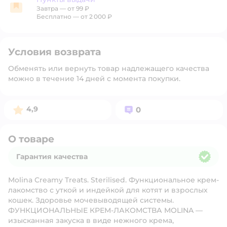
Завтра
—
от 99 ₽
Пункты выдачи
Бесплатно — от 2 000 ₽
Условия возврата
Обменять или вернуть товар надлежащего качества
можно в течение 14 дней с момента покупки.
Рейтинг:
Вопросов:
4,9
0
О товаре
Гарантия качества
Гарантия качества
Molina Creamy Treats. Sterilised. Функциональное крем-
лакомство с уткой и индейкой для котят и взрослых
кошек. Здоровье мочевыводящей системы.
ФУНКЦИОНАЛЬНЫЕ КРЕМ-ЛАКОМСТВА MOLINA —
изысканная закуска в виде нежного крема,