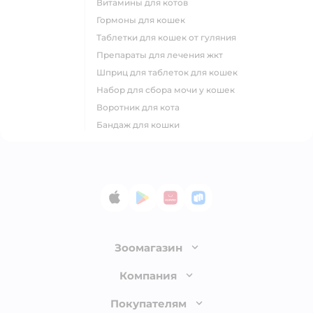
витамины для котов
гормоны для кошек
таблетки для кошек от гуляния
препараты для лечения жкт
шприц для таблеток для кошек
набор для сбора мочи у кошек
воротник для кота
бандаж для кошки
App Store
Google Play
AppGallery
RuStore
Зоомагазин
Лицензия
Компания
Как сделать заказ
О компании
Покупателям
Доставка и оплата