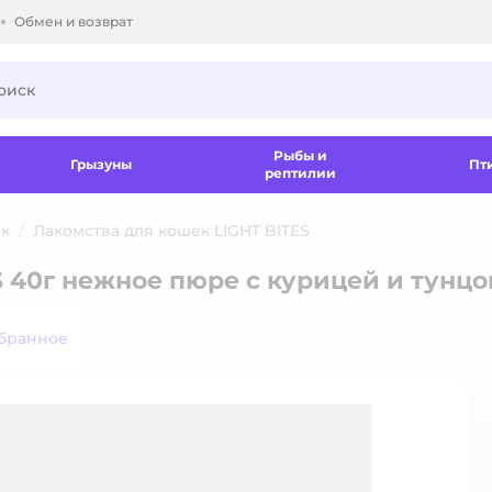
Обмен и возврат
ки.
Рыбы и
Грызуны
Пт
рептилии
ек
Лакомства для кошек LIGHT BITES
S 40г нежное пюре с курицей и тунц
збранное