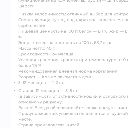
Функциональные компоненты:
таурин — для сердц
шерсти.
Низкая калорийность:
отличный выбор для контро
Состав:
курица, тунец, вода, крахмал, подсолнечно
сорбат калия.
Пищевая ценность на 100 г:
белок — ≥11 %, жир — ≥1
%.
Энергетическая ценность на 100 г:
83,7 ккал.
Масса нетто:
40 г.
Срок годности:
24 месяца.
Условия хранения:
хранить при температуре от 0 
более 75 %.
Рекомендованная дневная норма кормления:
Возраст — Кол-во лакомств в день:
3–12 месяцев — 1–2 шт.
Старше 12 месяцев — 3–5 шт.
(в зависимости от активности кошки и основного
основному рациону.
Важно!
Всегда обеспечивайте кошке доступ к чист
Предупреждение:
упаковка не является игрушкой
месте.
Страна производства:
Китай.