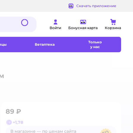
Скачать приложение
Войти
Бонусная карта
Корзина
Только
ицы
Ветаптека
у нас
ом
89 ₽
+
1,78
В магазине — по ценам сайта