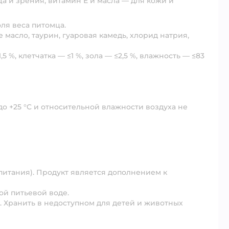
а и зрения, витамин Е и масла — для кожи и
ля веса питомца.
е масло, таурин, гуаровая камедь, хлорид натрия,
,5 %, клетчатка — ≤1 %, зола — ≤2,5 %, влажность — ≤83
до +25 °C и относительной влажности воздуха не
 питания). Продукт является дополнением к
ой питьевой воде.
. Хранить в недоступном для детей и животных