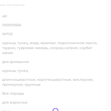
ных магазинов.
40
1001010566
WF02
курица, тунец, вода, крахмал, подсолнечное масло,
таурин, гуаровая камедь, хлорид натрия, сорбат
калия
для домашних
курица,
тунец
длинношерстные,
короткошерстные,
вислоухие,
прямоухие,
крупные
Все породы
для взрослых