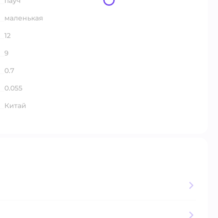
пауч
маленькая
12
9
0.7
0.055
Китай