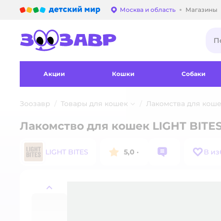
Детский мир
Москва и область
Магазины
Выбор адреса достав
Акции
Кошки
Собаки
Зоозавр
Товары для кошек
Лакомства для кош
Лакомство для кошек LIGHT BITE
LIGHT BITES
5,0
·
В и
назад