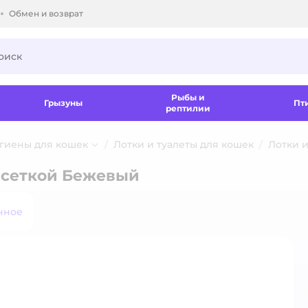
Обмен и возврат
ки.
Рыбы и
Грызуны
Пт
рептилии
игиены для кошек
Лотки и туалеты для кошек
Лотки 
 сеткой Бежевый
нное