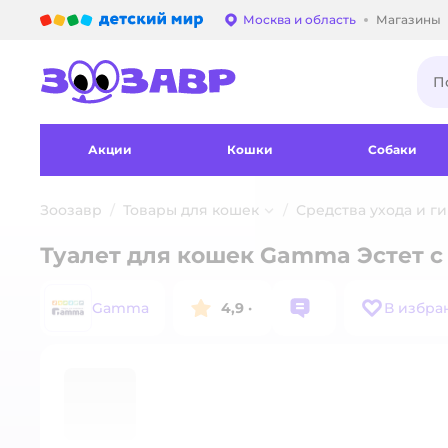
Детский мир
Москва и область
Магазины
Выбор адреса достав
Акции
Кошки
Собаки
Зоозавр
Товары для кошек
Средства ухода и г
Туалет для кошек Gamma Эстет с
Gamma
4,9
·
В избра