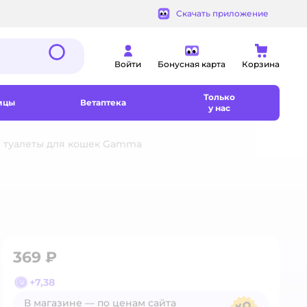
Скачать приложение
Войти
Бонусная карта
Корзина
Только
ицы
Ветаптека
у нас
и туалеты для кошек Gamma
369 ₽
+
7,38
В магазине — по ценам сайта