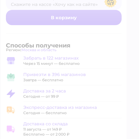
Скажите на кассе «Хочу как на сайте»
В магазине — по ценам сайта
В корзину
Способы получения
Регион:
Москва и область
Выбор адреса доставки.
Забрать в 122 магазинах
Забрать в магазине
Через 15 минут — бесплатно
Привезти в 396 магазинов
Привезти в магазин
Завтра
—
бесплатно
Доставка за 2 часа
Доставка за 2 часа
Сегодня
—
от 99 ₽
Экспресс-доставка из магазина
Экспресс-доставка из магазина
Сегодня
—
бесплатно
Доставка со склада
11 августа
—
от 149 ₽
Доставка со склада
Бесплатно — от 2 000 ₽