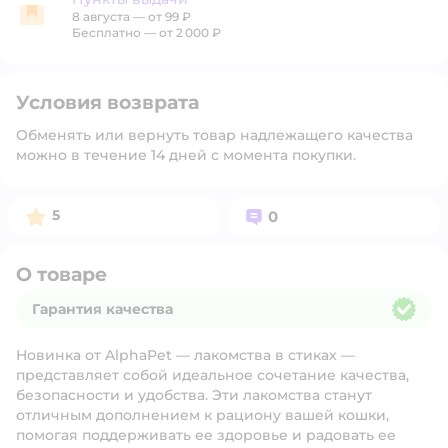
8 августа
—
от 99 ₽
Пункты выдачи
Бесплатно — от 2 000 ₽
Условия возврата
Обменять или вернуть товар надлежащего качества
можно в течение 14 дней с момента покупки.
Рейтинг:
Вопросов:
5
0
О товаре
Гарантия качества
Гарантия качества
Новинка от AlphaPet — лакомства в стиках —
представляет собой идеальное сочетание качества,
безопасности и удобства. Эти лакомства станут
отличным дополнением к рациону вашей кошки,
помогая поддерживать ее здоровье и радовать ее