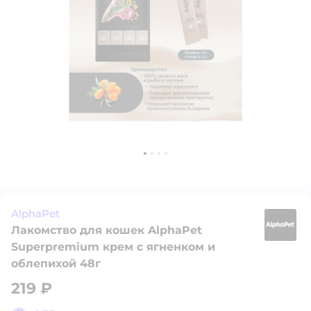
AlphaPet
Лакомство для кошек AlphaPet
A
Superpremium крем с ягненком и
облепихой 48г
219 ₽