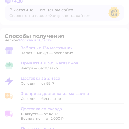
+
4,38
В магазине — по ценам сайта
Скажите на кассе «Хочу как на сайте»
В магазине — по ценам сайта
Способы получения
Регион:
Москва и область
Выбор адреса доставки.
Забрать в 124 магазинах
Забрать в магазине
Через 15 минут — бесплатно
Привезти в 395 магазинов
Привезти в магазин
Завтра
—
бесплатно
Доставка за 2 часа
Доставка за 2 часа
Сегодня
—
от 99 ₽
Экспресс-доставка из магазина
Экспресс-доставка из магазина
Сегодня
—
бесплатно
Доставка со склада
10 августа
—
от 149 ₽
Доставка со склада
Бесплатно — от 2 000 ₽
Пункты выдачи