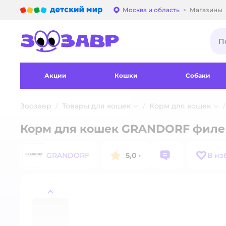
Детский мир
Москва и область
Магазины
Выбор адреса достав
Акции
Кошки
Собаки
Зоозавр
Товары для кошек
Корм для кошек
Корм для кошек GRANDORF филе 
GRANDORF
5,0
·
В из
назад