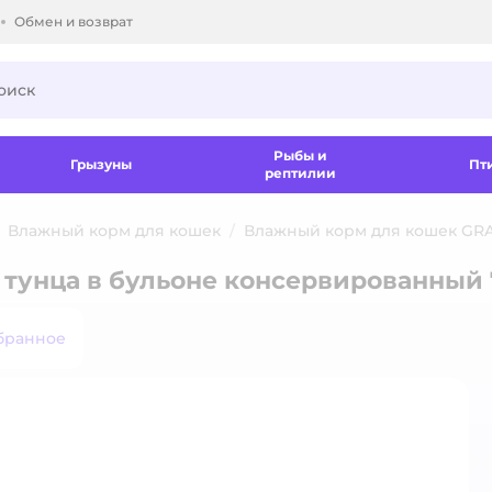
Обмен и возврат
ки.
Рыбы и
Грызуны
Пт
рептилии
Влажный корм для кошек
Влажный корм для кошек G
тунца в бульоне консервированный 
бранное