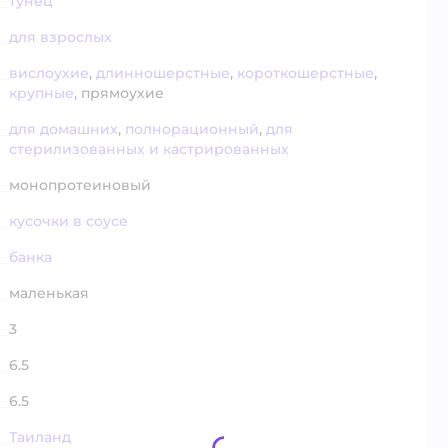
тунец
для взрослых
вислоухие
,
длинношерстные
,
короткошерстные
,
крупные
,
прямоухие
для домашних
,
полнорационный
,
для
стерилизованных и кастрированных
монопротеиновый
кусочки в соусе
банка
маленькая
3
6.5
6.5
Таиланд