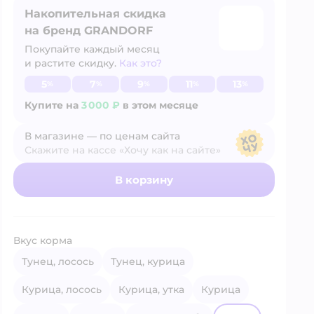
Накопительная скидка
на бренд GRANDORF
Покупайте каждый месяц
и растите скидку.
Как это?
Узнать больше
5
7
9
11
13
%
%
%
%
%
Купите на
3 000 ₽
в этом месяце
В магазине — по ценам сайта
Скажите на кассе «Хочу как на сайте»
В магазине — по ценам сайта
В корзину
Вкус корма
тунец, лосось
тунец, курица
курица, лосось
курица, утка
курица