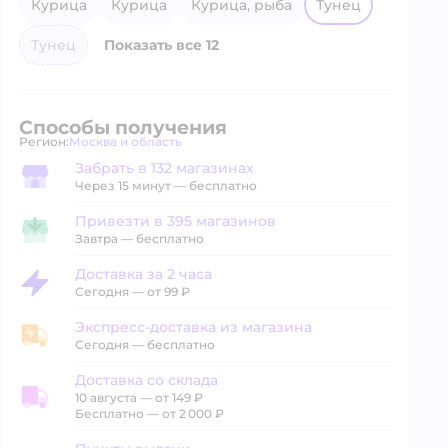
курица
курица
курица, рыба
тунец
тунец
Показать все 12
Способы получения
Регион:
Москва и область
Выбор адреса доставки.
Забрать в 132 магазинах
Забрать в магазине
Через 15 минут — бесплатно
Привезти в 395 магазинов
Привезти в магазин
Завтра
—
бесплатно
Доставка за 2 часа
Доставка за 2 часа
Сегодня
—
от 99 ₽
Экспресс-доставка из магазина
Экспресс-доставка из магазина
Сегодня
—
бесплатно
Доставка со склада
10 августа
—
от 149 ₽
Доставка со склада
Бесплатно — от 2 000 ₽