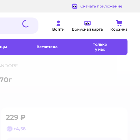
Скачать приложение
Войти
Бонусная карта
Корзина
Только
ицы
Ветаптека
у нас
RANDORF
70г
229 ₽
+
4,58