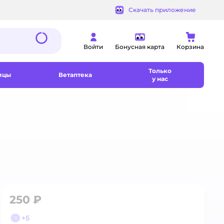
Скачать приложение
Войти
Бонусная карта
Корзина
Только
ицы
Ветаптека
у нас
250 ₽
+
5