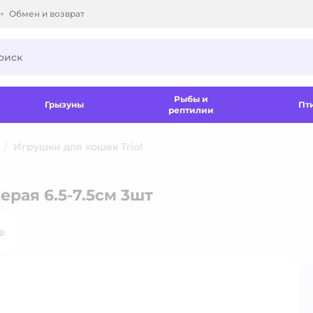
Обмен и возврат
ки.
Рыбы и
Грызуны
Пт
рептилии
Игрушки для кошек Triol
ерая 6.5-7.5см 3шт
е