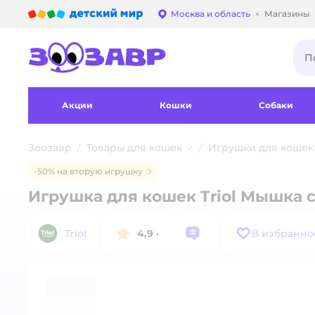
Детский мир
Москва и область
Магазины
Выбор адреса достав
Акции
Кошки
Собаки
Зоозавр
Товары для кошек
Игрушки для кошек
-50% на вторую игрушку
Игрушка для кошек Triol Мышка с
Triol
4,9
·
В избранно