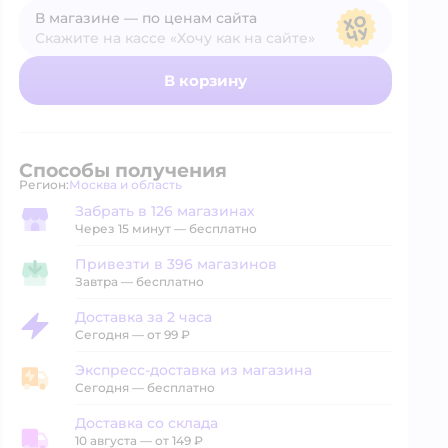
В магазине — по ценам сайта
Скажите на кассе «Хочу как на сайте»
В магазине — по ценам сайта
В корзину
Способы получения
Регион:
Москва и область
Выбор адреса доставки.
Забрать в 126 магазинах
Забрать в магазине
Через 15 минут — бесплатно
Привезти в 396 магазинов
Привезти в магазин
Завтра
—
бесплатно
Доставка за 2 часа
Доставка за 2 часа
Сегодня
—
от 99 ₽
Экспресс-доставка из магазина
Экспресс-доставка из магазина
Сегодня
—
бесплатно
Доставка со склада
10 августа
—
от 149 ₽
Доставка со склада