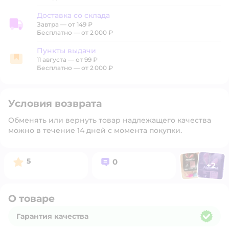
Доставка со склада
Завтра
—
от 149 ₽
Доставка со склада
Бесплатно — от 2 000 ₽
Пункты выдачи
11 августа
—
от 99 ₽
Пункты выдачи
Бесплатно — от 2 000 ₽
Условия возврата
Обменять или вернуть товар надлежащего качества
можно в течение 14 дней с момента покупки.
Фото польз
Фото п
Рейтинг:
Вопросов:
5
0
+
2
Открыт
О товаре
Гарантия качества
Гарантия качества