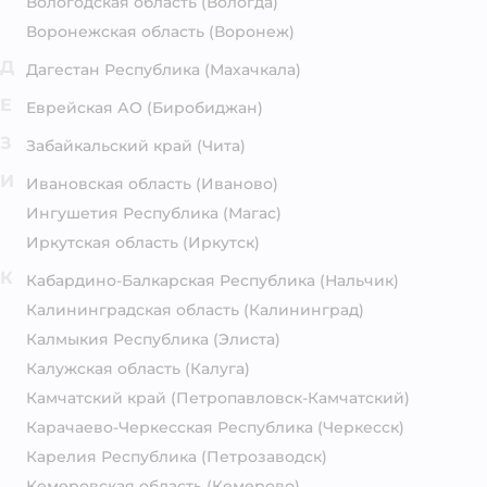
Вологодская область
(Вологда)
Воронежская область
(Воронеж)
Д
Дагестан Республика
(Махачкала)
Е
Еврейская АО
(Биробиджан)
З
Забайкальский край
(Чита)
И
Ивановская область
(Иваново)
Ингушетия Республика
(Магас)
Иркутская область
(Иркутск)
К
Кабардино-Балкарская Республика
(Нальчик)
Калининградская область
(Калининград)
Калмыкия Республика
(Элиста)
Калужская область
(Калуга)
Камчатский край
(Петропавловск-Камчатский)
Карачаево-Черкесская Республика
(Черкесск)
Карелия Республика
(Петрозаводск)
Кемеровская область
(Кемерово)