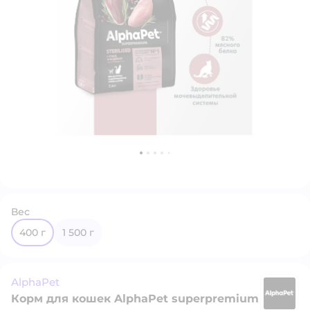
Вес
400 г
1 500 г
AlphaPet
Корм для кошек AlphaPet superpremium
A