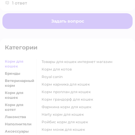
1 ответ
также рис, ячмень, овёс и комплекс натуральных
добавок. В составе — клюква и DL‑метионин для
профилактики мочекаменной болезни, но
Задать вопрос
производитель не указывает точную
«процентовку» микроэлементов и витаминов, как
это делают некоторые зарубежные бренды.
Категории
Корм для
товары для кошек интернет магазин
кошек
корм для котов
Бренды
royal canin
Ветеринарный
корм карника для кошек
корм
корм проплан для кошек
Корм для
кошек
корм грандорф для кошек
Корм для
фармина корм для кошек
котят
harty корм для кошек
Лакомства
ройбис корм для кошек
Наполнители
корм монж для кошек
Аксессуары