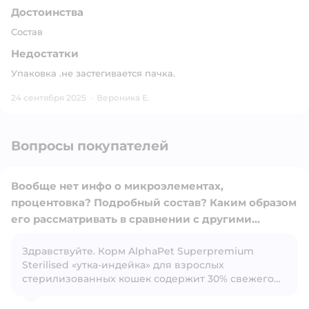
Достоинства
Состав
Недостатки
Упаковка .не застегивается пачка.
24 сентября 2025
·
Вероника Е.
Вопросы покупателей
Вообще нет инфо о микроэлементах,
процентовка? Подробный состав? Каким образом
его рассматривать в сравнении с другими
кормами непонятно.
Здравствуйте. Корм AlphaPet Superpremium
Открыть вопрос
Sterilised «утка‑индейка» для взрослых
стерилизованных кошек содержит 30% свежего
мяса (утка, индейка, курица, свиные печень и
сердце), 19% дегидрированного мяса птицы, а