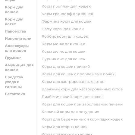
корм проплан для кошек
Корм для
кошек
корм грандорф для кошек
Корм для
фармина корм для кошек
котят
harty корм для кошек
Лакомства
ройбис корм для кошек
Наполнители
корм монж для кошек
Аксессуары
для кошек
корм хиллс для кошек
Груминг
пурина оне для кошек
Амуниция для
корм для кошек при мкб
кошек
корм для кошек с проблемами почек
Средства
Корм для кастрированных котов
ухода и
гигиены
влажный корм для кастрированных котов
Ветаптека
диабетический корм для кошек
корм для кошек при заболевании печени
кошачий корм для похудения
корм для беременных и кормящих кошек
корм для старых кошек
корм для взрослых кошек