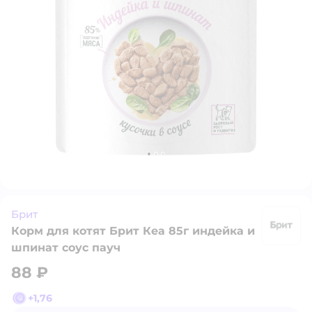
Брит
Корм для котят Брит Кеа 85г индейка и
Б
шпинат соус пауч
88 ₽
+
1,76