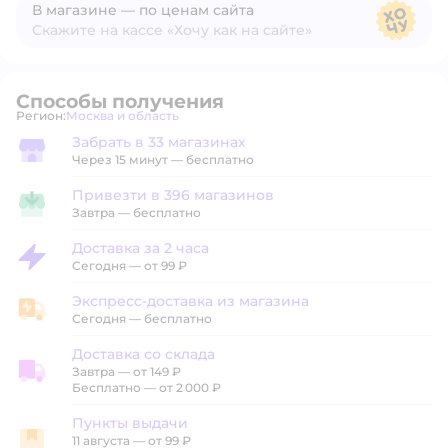
В магазине — по ценам сайта
Скажите на кассе «Хочу как на сайте»
В магазине — по ценам сайта
Способы получения
Регион:
Москва и область
Выбор адреса доставки.
Забрать в 33 магазинах
Забрать в магазине
Через 15 минут — бесплатно
Привезти в 396 магазинов
Привезти в магазин
Завтра
—
бесплатно
Доставка за 2 часа
Доставка за 2 часа
Сегодня
—
от 99 ₽
Экспресс-доставка из магазина
Экспресс-доставка из магазина
Сегодня
—
бесплатно
Доставка со склада
Завтра
—
от 149 ₽
Доставка со склада
Бесплатно — от 2 000 ₽
Пункты выдачи
11 августа
—
от 99 ₽
Пункты выдачи