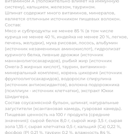
витамином А (положительно влияет на иммунную
систему), кальцием, железом, таурином.
Шпинат содержит много витаминов, минералов,
является отличным источником пищевых волокон.
Состав:
Мясо и субпродукты не менее 85 % (в том числе
курица не менее 40 %, индейка не менее 20 %, легкое,
печень, желудки), мука рисовая, лосось, альбумин
(источник незаменимых аминокислот), гидролизат
куриного белка, пивные дрожжи (источник
маннанолигосахаридов), рыбий жир (источник
Омега-3 жирных кислот), таурин, витаминно-
минеральный комплекс, корень цикория (источник
фруктоолигосахаридов), водоросли спирулина
(источник антиоксидантов), волокна подорожника
(псиллиум - источник клетчатки), экстракт Юкки
Шидигера.
Состав соуса:
мясной бульон, шпинат, натуральные
загустители (ксантановая камедь, гуаровая камедь).
Пищевая ценность на 100 г продукта (средние
значения):
сырой белок 8,0 г, сырой жир 3,5 г, сырая
зола 1,35 г, сырая клетчатка 0,5 г, кальций (Ca) 0,22 %,
фосфор (P) 0,21 %, таурин 0,2 %, влажность 84 %.