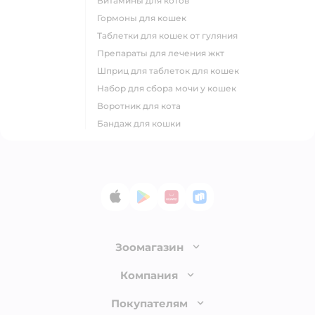
витамины для котов
гормоны для кошек
таблетки для кошек от гуляния
препараты для лечения жкт
шприц для таблеток для кошек
набор для сбора мочи у кошек
воротник для кота
бандаж для кошки
App Store
Google Play
AppGallery
RuStore
Зоомагазин
Лицензия
Компания
Как сделать заказ
О компании
Покупателям
Доставка и оплата