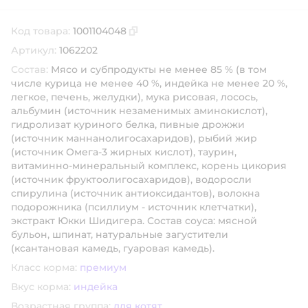
Код товара:
1001104048
Скопировать код товара
Артикул:
1062202
Состав:
Мясо и субпродукты не менее 85 % (в том
числе курица не менее 40 %, индейка не менее 20 %,
легкое, печень, желудки), мука рисовая, лосось,
альбумин (источник незаменимых аминокислот),
гидролизат куриного белка, пивные дрожжи
(источник маннанолигосахаридов), рыбий жир
(источник Омега-3 жирных кислот), таурин,
витаминно-минеральный комплекс, корень цикория
(источник фруктоолигосахаридов), водоросли
спирулина (источник антиоксидантов), волокна
подорожника (псиллиум - источник клетчатки),
экстракт Юкки Шидигера. Состав соуса: мясной
бульон, шпинат, натуральные загустители
(ксантановая камедь, гуаровая камедь).
Класс корма:
премиум
Вкус корма:
индейка
Возрастная группа:
для котят