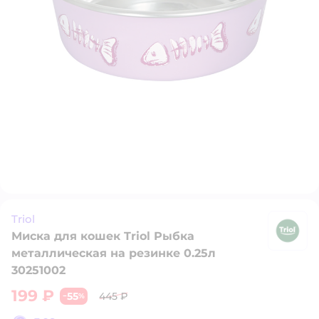
Triol
Миска для кошек Triol Рыбка
Tr
металлическая на резинке 0.25л
30251002
199 ₽
55
445 ₽
−
%