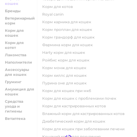
кошек
корм для котов
Бренды
royal canin
Ветеринарный
корм карника для кошек
корм
корм проплан для кошек
Корм для
кошек
корм грандорф для кошек
Корм для
фармина корм для кошек
котят
harty корм для кошек
Лакомства
ройбис корм для кошек
Наполнители
корм монж для кошек
Аксессуары
для кошек
корм хиллс для кошек
Груминг
пурина оне для кошек
Амуниция для
корм для кошек при мкб
кошек
корм для кошек с проблемами почек
Средства
Корм для кастрированных котов
ухода и
гигиены
влажный корм для кастрированных котов
Ветаптека
диабетический корм для кошек
корм для кошек при заболевании печени
кошачий корм для похудения