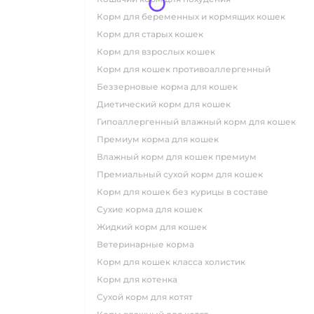
корм для беременных и кормящих кошек
корм для старых кошек
корм для взрослых кошек
корм для кошек противоаллергенный
беззерновые корма для кошек
диетический корм для кошек
гипоаллергенный влажный корм для кошек
премиум корма для кошек
влажный корм для кошек премиум
премиальный сухой корм для кошек
корм для кошек без курицы в составе
сухие корма для кошек
жидкий корм для кошек
ветеринарные корма
корм для кошек класса холистик
корм для котенка
сухой корм для котят