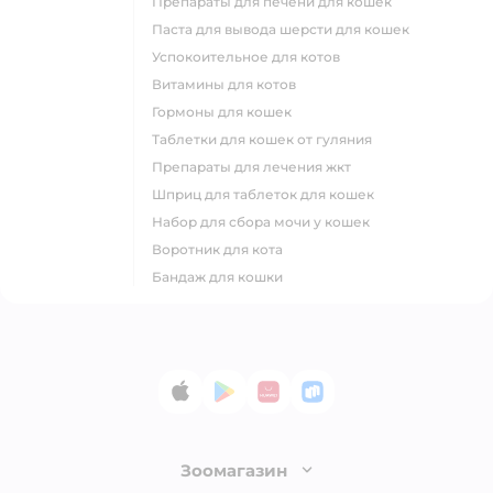
препараты для печени для кошек
паста для вывода шерсти для кошек
успокоительное для котов
витамины для котов
гормоны для кошек
таблетки для кошек от гуляния
препараты для лечения жкт
шприц для таблеток для кошек
набор для сбора мочи у кошек
воротник для кота
бандаж для кошки
App Store
Google Play
AppGallery
RuStore
Зоомагазин