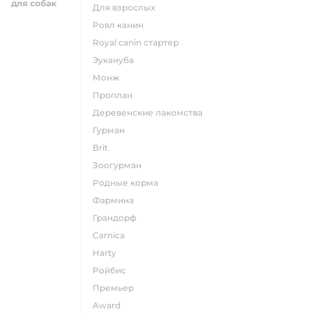
для собак
для взрослых
роял канин
Royal canin стартер
эукануба
монж
проплан
деревенские лакомства
гурман
brit
зоогурман
родные корма
фармина
грандорф
carnica
harty
ройбис
премьер
award