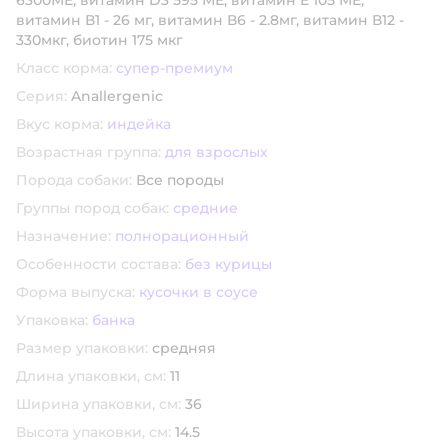
6300МЕ, витамин D3 595 МЕ, витамин Е 105 МЕ,
витамин В1 - 26 мг, витамин В6 - 2.8мг, витамин В12 -
330мкг, биотин 175 мкг
Класс корма:
супер-премиум
Серия:
Anallergenic
Вкус корма:
индейка
Возрастная группа:
для взрослых
Порода собаки:
Все породы
Группы пород собак:
средние
Назначение:
полнорационный
Особенности состава:
без курицы
Форма выпуска:
кусочки в соусе
Упаковка:
банка
Размер упаковки:
средняя
Длина упаковки, см:
11
Ширина упаковки, см:
36
Высота упаковки, см:
14.5