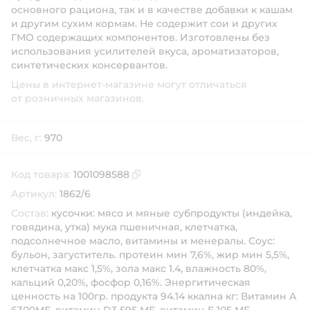
основного рациона, так и в качестве добавки к кашам
и другим сухим кормам. Не содержит сои и других
ГМО содержащих компонентов. Изготовлены без
использования усилителей вкуса, ароматизаторов,
синтетических консервантов.
Цены в интернет-магазине могут отличаться
от розничных магазинов.
Вес, г:
970
Код товара:
1001098588
Скопировать код товара
Артикул:
1862/6
Состав:
кусочки: мясо и мяные субпродукты (индейка,
говядина, утка) мука пшеничная, клетчатка,
подсолнечное масло, витамины и менералы. Соус:
бульон, загуститель. протеин мин 7,6%, жир мин 5,5%,
клетчатка макс 1,5%, зола макс 1.4, влажность 80%,
кальций 0,20%, фосфор 0,16%. Энергитическая
ценность на 100гр. продукта 94.14 ккална кг: Витамин А