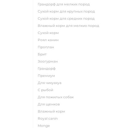
грандорф для мелких пород
сухой корм для крупных пород
сухой корм для средних пород
влажный корм для мелких пород
сухой корм
роял канин
проплан
брит
зоогурман
грандорф
премиум
для чихуахуа
с рыбой
для пожилых собак
для щенков
влажный корм
royal canin
monge