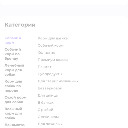
Категории
Собачий
корм для щенка
корм
собачий корм
Собачий
холистик
корм по
бренду
премиум класса
Лечебный
паштет
корм для
субпродукты
собак
для стерилизованных
Корм для
собак по
беззерновой
породе
для шпица
Сухой корм
для собак
в банках
Влажный
с рыбой
корм для
с ягненком
собак
для пожилых
Лакомства