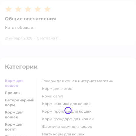
Рейтинг:
5
Общие впечатления
Котят обожает
21 января 2026
·
Светлана Л.
Категории
Корм для
товары для кошек интернет магазин
кошек
корм для котов
Бренды
royal canin
Ветеринарный
корм карника для кошек
корм
корм проплан для кошек
Корм для
кошек
корм грандорф для кошек
Корм для
фармина корм для кошек
котят
harty корм для кошек