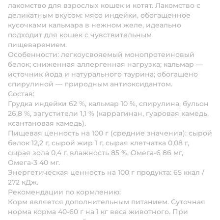
лакомство для взрослых кошек и котят. Лакомство с
деликатным вкусом: мясо индейки, обогащенное
кусочками кальмара в нежном желе, идеально
подходит для кошек с чувствительным
пищеварением.
Особенности: легкоусвояемый монопротеиновый
белок; сниженная аллергенная нагрузка; кальмар —
источник йода и натурального таурина; обогащено
спирулиной — природным антиоксидантом.
Состав:
Грудка индейки 62 %, кальмар 10 %, спирулина, бульон
26,8 %, загустители 1,1 % (каррагинан, гуаровая камедь,
ксантановая камедь).
Пищевая ценность на 100 г (средние значения):
сырой
белок 12,2 г, сырой жир 1 г, сырая клетчатка 0,08 г,
сырая зола 0,4 г, влажность 85 %, Омега-6 86 мг,
Омега-3 40 мг.
Энергетическая ценность на 100 г продукта:
65 ккал /
272 кДж.
Рекомендации по кормлению:
Корм является дополнительным питанием. Суточная
норма корма 40-60 г на 1 кг веса животного. При