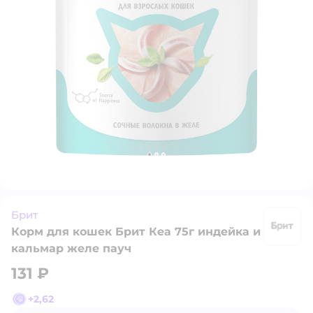
Брит
Корм для кошек Брит Кеа 75г индейка и
Б
кальмар желе пауч
131 ₽
+
2,62