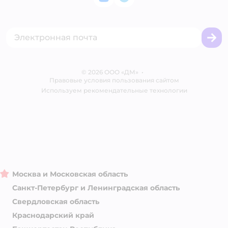
ВКонтакте
Telegram
Оплата Мокка
Политика использования файлов cookie
Одежда для кошек
Аренда торговых помещений
Акции
Сертификат АКИТ
Товары для собак
Горячая линия безопасности
Промокоды
Сертификаты
Корм для собак
Вакансии
Бренды
Обратная связь
Одежда для собак
Контакты
Отзывы
Карта сайта
Ветаптека
© 2026 ООО «ДМ»
Блог
•
Правовые условия пользования сайтом
Магазины сети
Используем рекомендательные технологии
Москва и Московская область
Санкт-Петербург и Ленинградская область
Свердловская область
Краснодарский край