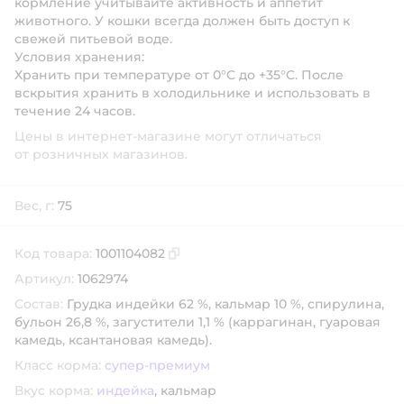
кормление учитывайте активность и аппетит
животного. У кошки всегда должен быть доступ к
свежей питьевой воде.
Условия хранения:
Хранить при температуре от 0°C до +35°C. После
вскрытия хранить в холодильнике и использовать в
течение 24 часов.
Цены в интернет-магазине могут отличаться
от розничных магазинов.
Вес, г:
75
Код товара:
1001104082
Скопировать код товара
Артикул:
1062974
Состав:
Грудка индейки 62 %, кальмар 10 %, спирулина,
бульон 26,8 %, загустители 1,1 % (каррагинан, гуаровая
камедь, ксантановая камедь).
Класс корма:
супер-премиум
Вкус корма:
индейка
,
кальмар