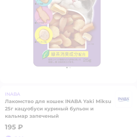
INABA
Лакомство для кошек INABA Yaki Miksu
I
25г кацуобуси куриный бульон и
кальмар запеченый
195 ₽