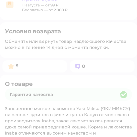
11 августа
—
от 99 ₽
Пункты выдачи
Бесплатно — от 2 000 ₽
Условия возврата
Обменять или вернуть товар надлежащего качества
можно в течение 14 дней с момента покупки.
Рейтинг:
Вопросов:
5
0
О товаре
Гарантия качества
Гарантия качества
Запеченное мягкое лакомство Yaki Miksu (ЯКИМИКСУ)
на основе куриного филе и тунца Кацуо от японского
производителя Inaba, такое лакомство понравится
даже самой привередливой кошке. Корма и лакомства
Inaba отличаются высоким качеством и