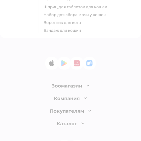
шприц для таблеток для кошек
набор для сбора мочи у кошек
воротник для кота
бандаж для кошки
App Store
Google Play
AppGallery
RuStore
Зоомагазин
Лицензия
Компания
Как сделать заказ
О компании
Покупателям
Доставка и оплата
Раскрытие информации
Бонусные карты
Каталог
Обмен и возврат товара
Инвесторам
Электронные подарочные сертификаты
Правила продажи
Товары для кошек
Пресс-центр
Проверка баланса подарочной карты