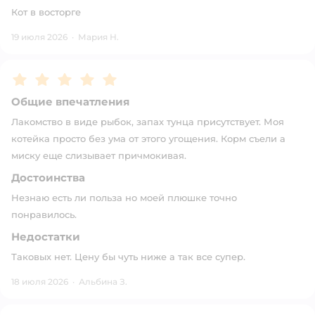
Кот в восторге
19 июля 2026
·
Мария Н.
Рейтинг:
5
Общие впечатления
Лакомство в виде рыбок, запах тунца присутствует. Моя
котейка просто без ума от этого угощения. Корм съели а
миску еще слизывает причмокивая.
Достоинства
Незнаю есть ли польза но моей плюшке точно
понравилось.
Недостатки
Таковых нет. Цену бы чуть ниже а так все супер.
18 июля 2026
·
Альбина З.