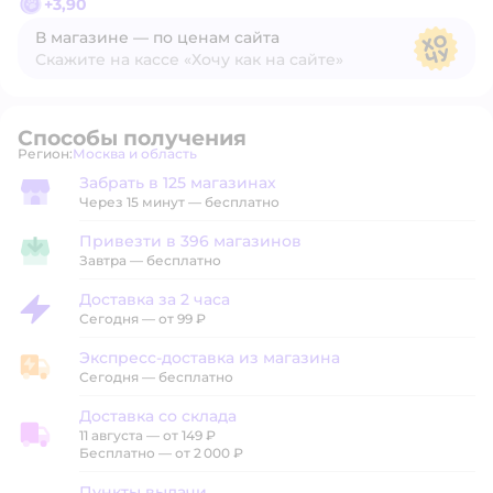
+
3,90
В магазине — по ценам сайта
Скажите на кассе «Хочу как на сайте»
В магазине — по ценам сайта
Способы получения
Регион:
Москва и область
Выбор адреса доставки.
Забрать в 125 магазинах
Забрать в магазине
Через 15 минут — бесплатно
Привезти в 396 магазинов
Привезти в магазин
Завтра
—
бесплатно
Доставка за 2 часа
Доставка за 2 часа
Сегодня
—
от 99 ₽
Экспресс-доставка из магазина
Экспресс-доставка из магазина
Сегодня
—
бесплатно
Доставка со склада
11 августа
—
от 149 ₽
Доставка со склада
Бесплатно — от 2 000 ₽
Пункты выдачи