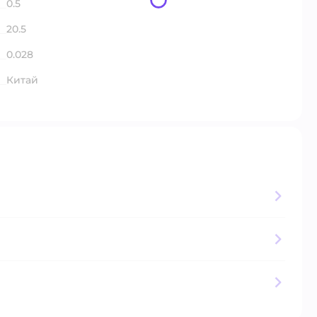
0.5
20.5
0.028
Китай