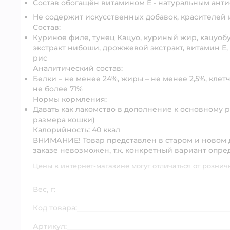
Состав обогащён витамином Е - натуральным ан
Не содержит искусственных добавок, красителей 
Состав:
Куриное филе, тунец Кацуо, куриный жир, кацуобус
экстракт нибоши, дрожжевой экстракт, витамин Е
рис
Аналитический состав:
Белки – не менее 24%, жиры – не менее 2,5%, клетча
не более 71%
Нормы кормления:
Давать как лакомство в дополнение к основному ра
размера кошки)
Калорийность:
40 ккал
ВНИМАНИЕ!
Товар представлен в старом и новом
заказе невозможен, т.к. конкретный вариант опре
Цены в интернет-магазине могут отличаться от рознич
Вес, г:
Код товара:
Артикул: