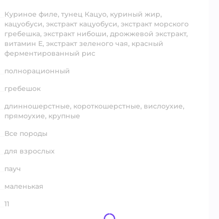
Куриное филе, тунец Кацуо, куриный жир,
кацуобуси, экстракт кацуобуси, экстракт морского
гребешка, экстракт нибоши, дрожжевой экстракт,
витамин Е, экстракт зеленого чая, красный
ферментированный рис
полнорационный
гребешок
длинношерстные,
короткошерстные,
вислоухие,
прямоухие,
крупные
Все породы
для взрослых
пауч
маленькая
11