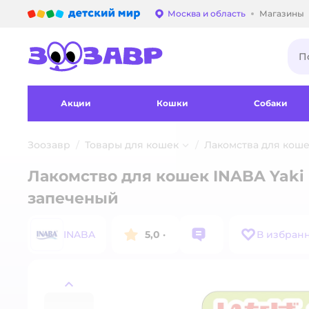
Детский мир
Москва и область
Магазины
Выбор адреса достав
Акции
Кошки
Собаки
Зоозавр
Товары для кошек
Лакомства для кош
Лакомство для кошек INABA Yaki
запеченый
INABA
5,0
·
В избран
назад