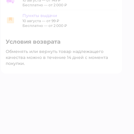
10 августа
—
от 149 ₽
Доставка со склада
Бесплатно — от 2 000 ₽
Пункты выдачи
10 августа
—
от 99 ₽
Пункты выдачи
Бесплатно — от 2 000 ₽
Условия возврата
Обменять или вернуть товар надлежащего
качества можно в течение 14 дней с момента
покупки.