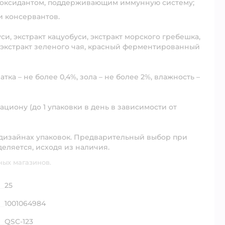
тиоксидантом, поддерживающим иммунную систему;
и консервантов.
и, экстракт кацуобуси, экстракт морского гребешка,
, экстракт зеленого чая, красный ферментированный
тка – не более 0,4%, зола – не более 2%, влажность –
циону (до 1 упаковки в день в зависимости от
 дизайнах упаковок. Предварительный выбор при
деляется, исходя из наличия.
ных магазинов.
25
1001064984
QSC-123