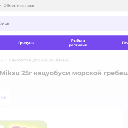
Обмен и возврат
ки.
Рыбы и
Грызуны
Пт
рептилии
ек
Лакомства для кошек INABA
 Miksu 25г кацуобуси морской гребе
ное