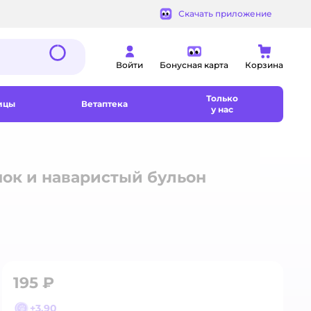
Скачать приложение
Войти
Бонусная карта
Корзина
Только
ицы
Ветаптека
у нас
шок и наваристый бульон
195 ₽
+
3,90