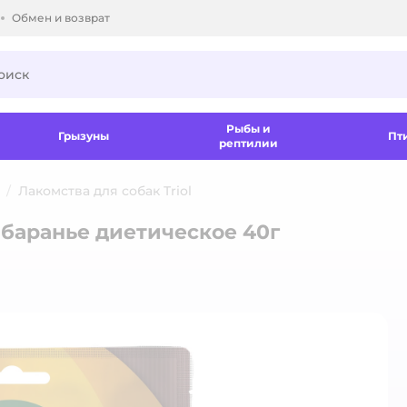
Обмен и возврат
ки.
Рыбы и
Грызуны
Пт
рептилии
Лакомства для собак Triol
е баранье диетическое 40г