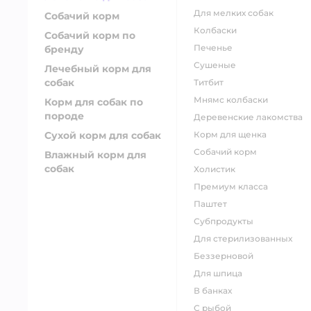
для мелких собак
Собачий корм
колбаски
Собачий корм по
печенье
бренду
сушеные
Лечебный корм для
собак
титбит
мнямс колбаски
Корм для собак по
породе
деревенские лакомства
Сухой корм для собак
корм для щенка
собачий корм
Влажный корм для
собак
холистик
премиум класса
паштет
субпродукты
для стерилизованных
беззерновой
для шпица
в банках
с рыбой