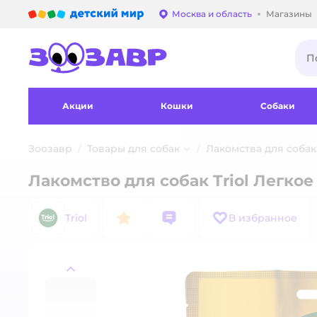
Детский мир
Москва и область
Магазины
Выбор адреса достав
Акции
Кошки
Собаки
Зоозавр
Товары для собак
Лакомства для собак
Лакомство для собак Triol Легко
Triol
В избранное
назад