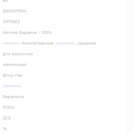
40
1001007934
10171063
легкое баранье - 100%
мелкие
,
миниатюрные,
крупные
,
средние
для взрослых
маленькая
флоу-пак
палочки
баранина
0.054
22.5
14