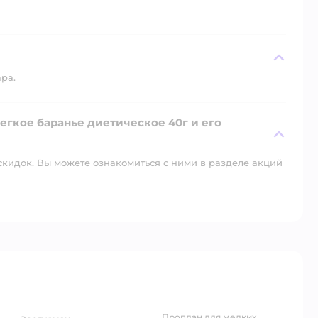
ара.
Легкое баранье диетическое 40г и его
скидок. Вы можете ознакомиться с ними в разделе акций
проплан для мелких