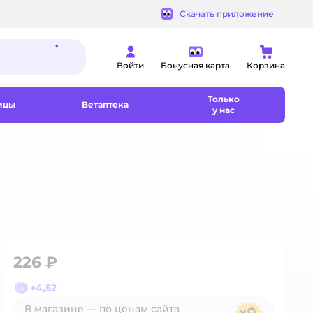
Скачать приложение
Войти
Бонусная карта
Корзина
Только
ицы
Ветаптека
у нас
226 ₽
+
4,52
В магазине — по ценам сайта