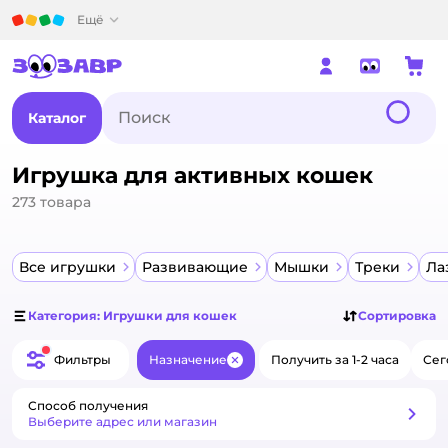
Детский мир
Ещё
Каталог
Игрушка для активных кошек
273
товара
Все игрушки
Развивающие
Мышки
Треки
Ла
Категория: Игрушки для кошек
Сортировка
Фильтры
Назначение
Получить за 1-2 часа
Сег
Закрыть
Способ получения
Способ получения
Выберите адрес или магазин