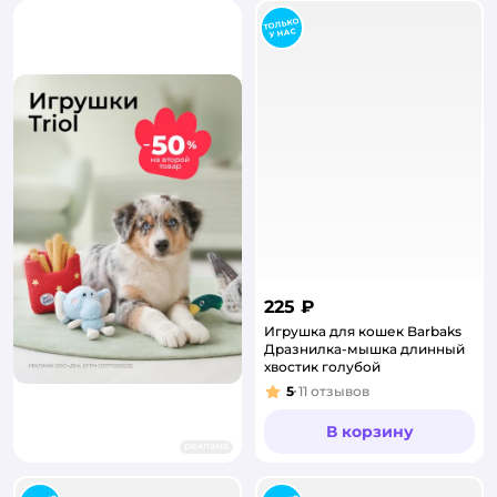
225 ₽
Игрушка для кошек Barbaks
Дразнилка-мышка длинный
хвостик голубой
5
11
отзывов
Рейтинг:
В корзину
реклама