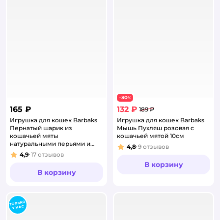
30
−
%
165 ₽
132 ₽
189 ₽
Игрушка для кошек Barbaks
Игрушка для кошек Barbaks
Пернатый шарик из
Мышь Пухляш розовая с
кошачьей мяты
кошачьей мятой 10см
натуральными перьями и
4,8
9
отзывов
Рейтинг:
палочками мататаби 9см
4,9
17
отзывов
Рейтинг:
В корзину
В корзину