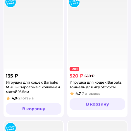
20
−
%
135 ₽
520 ₽
650 ₽
Игрушка для кошек Barbaks
Игрушка для кошек Barbaks
Мышь Сырогрыз с кошачьей
Тоннель для игр 50*25см
мятой 16.5см
4,7
7
отзывов
Рейтинг:
4,9
21
отзыв
Рейтинг:
В корзину
В корзину