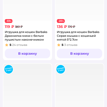
33
20
−
%
−
%
119 ₽
136 ₽
180 ₽
170 ₽
Игрушка для кошек Barbaks
Игрушка для кошек Barbaks
Дразнилка мини с белым
Серая мышка с кошачьей
пушистым наконечником
мятой 5*2.7см
5
24
отзыва
5
3
отзыва
Рейтинг:
Рейтинг:
В корзину
В корзину