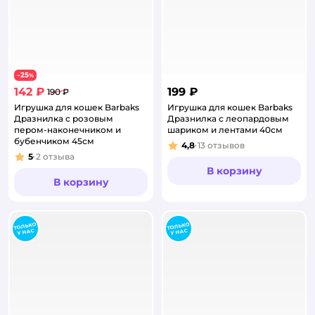
25
−
%
142 ₽
199 ₽
190 ₽
Игрушка для кошек Barbaks
Игрушка для кошек Barbaks
Дразнилка с розовым
Дразнилка с леопардовым
пером-наконечником и
шариком и лентами 40см
бубенчиком 45см
4,8
13
отзывов
Рейтинг:
5
2
отзыва
Рейтинг:
В корзину
В корзину