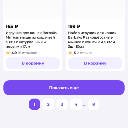
165 ₽
199 ₽
Игрушка для кошек Barbaks
Набор игрушек для кошек
Мятная мышь из кошачьей
Barbaks Разношёрстные
мяты с натуральными
мышки с кошачьей мятой
перьями 17см
3шт 10см
4,9
16
отзывов
5
2
отзыва
Рейтинг:
Рейтинг:
В корзину
В корзину
Показать ещё
1
2
3
4
...
8