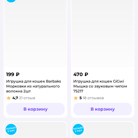
199 ₽
470 ₽
Игрушка для кошек Barbaks
Игрушка для кошек GiGwi
Морковки из натурального
Мышка со звуковым чипом
волокна 2шт
75217
4,7
21
отзыв
5
18
отзывов
Рейтинг:
Рейтинг:
В корзину
В корзину