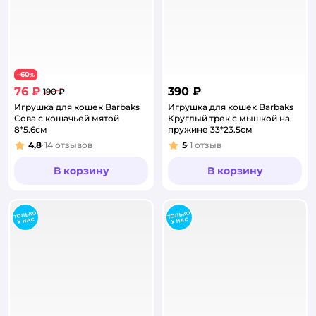
60
−
%
76 ₽
390 ₽
190 ₽
Игрушка для кошек Barbaks
Игрушка для кошек Barbaks
Сова с кошачьей мятой
Круглый трек с мышкой на
8*5.6см
пружине 33*23.5см
4,8
14
отзывов
5
1
отзыв
Рейтинг:
Рейтинг:
В корзину
В корзину