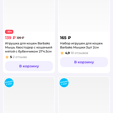
30
−
%
139 ₽
165 ₽
199 ₽
Игрушка для кошек Barbaks
Набор игрушек для кошек
Мышь Хвостодер с кошачьей
Barbaks Мышки 3шт 2см
мятой с бубенчиком 21*4.5см
4,9
10
отзывов
Рейтинг:
5
2
отзыва
Рейтинг:
В корзину
В корзину