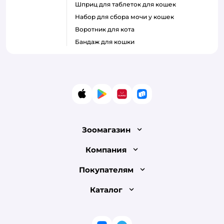
шприц для таблеток для кошек
набор для сбора мочи у кошек
воротник для кота
бандаж для кошки
App Store
Google Play
AppGallery
RuStore
Зоомагазин
Лицензия
Компания
Как сделать заказ
О компании
Покупателям
Доставка и оплата
Раскрытие информации
Бонусные карты
Каталог
Обмен и возврат товара
Инвесторам
Электронные подарочные сертификаты
Правила продажи
Товары для кошек
Пресс-центр
Проверка баланса подарочной карты
Политика конфиденциальности
Корм для кошек
Закупки