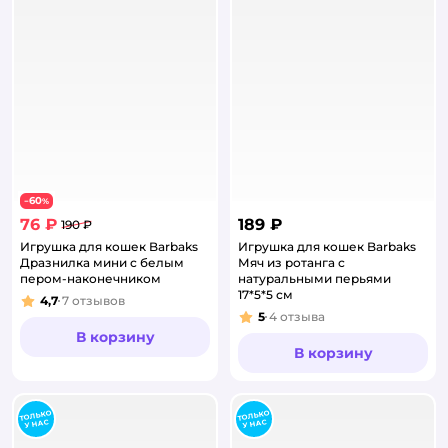
60
−
%
76 ₽
189 ₽
190 ₽
Игрушка для кошек Barbaks
Игрушка для кошек Barbaks
Дразнилка мини с белым
Мяч из ротанга с
пером-наконечником
натуральными перьями
17*5*5 см
4,7
7
отзывов
Рейтинг:
5
4
отзыва
Рейтинг:
В корзину
В корзину