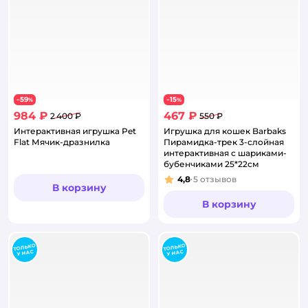
59
15
−
%
−
%
984 ₽
467 ₽
2 400 ₽
550 ₽
Интерактивная игрушка Pet
Игрушка для кошек Barbaks
Flat Мячик-дразнилка
Пирамидка-трек 3-слойная
интерактивная с шариками-
бубенчиками 25*22см
4,8
5
отзывов
Рейтинг:
В корзину
В корзину