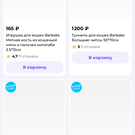
165 ₽
1 200 ₽
Игрушка для кошек Barbaks
Туннель для кошек Barbaks
Мятная кость из кошачьей
Большие чипсы 55*70см
мяты и палочек мататаби
5
5
отзывов
Рейтинг:
2.5*12см
4,7
11
отзывов
В корзину
Рейтинг:
В корзину