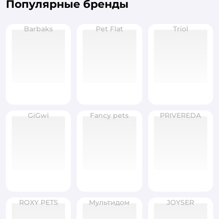
Популярные бренды
Barbaks
Pet Flat
Triol
GiGwi
Fancy pets
PRIVEREDA
ROXY PETS
Мультидом
JOYSER