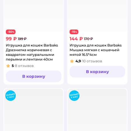
50
15
−
%
−
%
99 ₽
144 ₽
199 ₽
170 ₽
Игрушка для кошек Barbaks
Игрушка для кошек Barbaks
Дразнилка коричневая с
Мышка мягкая с кошачьей
квадратом натуральными
мятой 16.5*4см
перьями и лентами 40см
4,9
10
отзывов
Рейтинг:
5
8
отзывов
Рейтинг:
В корзину
В корзину