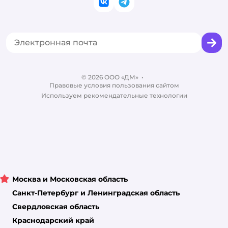
ВКонтакте
Telegram
Оплата Мокка
Политика использования файлов cookie
Одежда для кошек
Аренда торговых помещений
Акции
Сертификат АКИТ
Товары для собак
Горячая линия безопасности
Промокоды
Сертификаты
Корм для собак
Вакансии
Бренды
Обратная связь
Одежда для собак
Контакты
Отзывы
Карта сайта
Ветаптека
© 2026 ООО «ДМ»
Блог
•
Правовые условия пользования сайтом
Магазины сети
Используем рекомендательные технологии
Москва и Московская область
Санкт-Петербург и Ленинградская область
Свердловская область
Краснодарский край