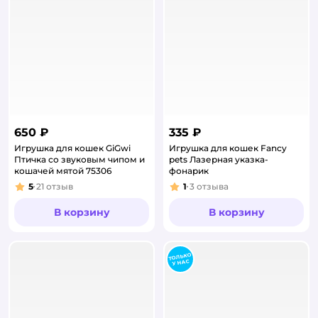
650 ₽
335 ₽
Игрушка для кошек GiGwi
Игрушка для кошек Fancy
Птичка со звуковым чипом и
pets Лазерная указка-
кошачей мятой 75306
фонарик
5
21
отзыв
1
3
отзыва
Рейтинг:
Рейтинг:
В корзину
В корзину