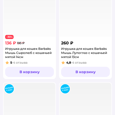
30
−
%
136 ₽
260 ₽
195 ₽
Игрушка для кошек Barbaks
Игрушка для кошек Barbaks
Мышь Сыролюб с кошачьей
Мышь Лупоглаз с кошачьей
мятой 14см
мятой 13см
5
4
отзыва
4,8
4
отзыва
Рейтинг:
Рейтинг:
В корзину
В корзину