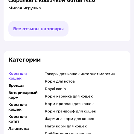
Сыролюб с кошачьей мятой 14см
Милая игрушка
Все отзывы на товары
Категории
Корм для
товары для кошек интернет магазин
кошек
корм для котов
Бренды
royal canin
Ветеринарный
корм карника для кошек
корм
корм проплан для кошек
Корм для
кошек
корм грандорф для кошек
Корм для
фармина корм для кошек
котят
harty корм для кошек
Лакомства
ройбис корм для кошек