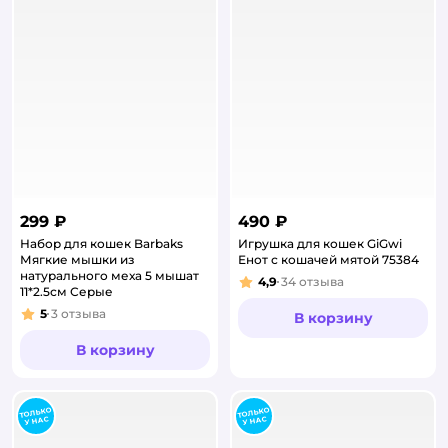
299 ₽
490 ₽
Набор для кошек Barbaks
Игрушка для кошек GiGwi
Мягкие мышки из
Енот с кошачей мятой 75384
натурального меха 5 мышат
4,9
34
отзыва
Рейтинг:
11*2.5см Серые
5
3
отзыва
В корзину
Рейтинг:
В корзину