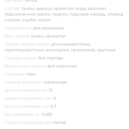
Артикул:
WF05
Состав:
тунец, курица, креветки, вода, крахмал,
подсолнечное масло, таурин, гуаровая камедь, хлорид
натрия, сорбат калия
Назначение:
для домашних
Вкус корма:
тунец,
креветки
Группы пород кошек:
длинношерстные,
короткошерстные,
вислоухие,
прямоухие,
крупные
Порода кошки:
Все породы
Возрастная группа:
для взрослых
Упаковка:
пауч
Размер упаковки:
маленькая
Длина упаковки, см:
12
Ширина упаковки, см:
9
Высота упаковки, см:
0.7
Вес упаковки, кг:
0.055
Страна производства:
Китай