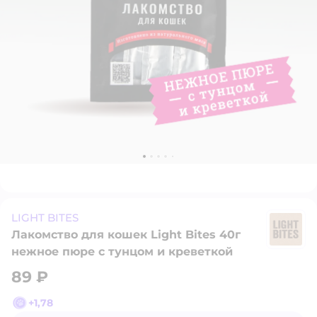
LIGHT BITES
Лакомство для кошек Light Bites 40г
LI
нежное пюре с тунцом и креветкой
89 ₽
+
1,78