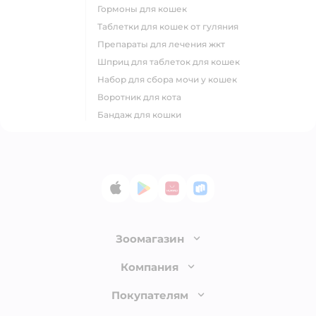
гормоны для кошек
таблетки для кошек от гуляния
препараты для лечения жкт
шприц для таблеток для кошек
набор для сбора мочи у кошек
воротник для кота
бандаж для кошки
App Store
Google Play
AppGallery
RuStore
Зоомагазин
Лицензия
Компания
Как сделать заказ
О компании
Покупателям
Доставка и оплата
Раскрытие информации