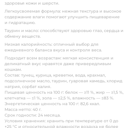
здоровья кожи и шерсти.
Легкоусвояемая формула:
нежная текстура и высокое
содержание влаги помогают улучшить пищеварение
и гидратацию.
Таурин и масло:
способствуют здоровью глаз, сердца и
обмену веществ.
Низкая калорийность:
отличный выбор для
ежедневного баланса вкуса и контроля веса.
Подходит всем возрастам:
мягкая консистенция и
деликатный вкус нравятся даже привередливым
кошкам.
Состав:
тунец, курица, креветки, вода, крахмал,
подсолнечное масло, таурин, гуаровая камедь, хлорид
натрия, сорбат калия.
Пищевая ценность на 100 г:
белок — ≥11 %, жир — ≥1,5 %,
клетчатка — ≤1 %, зола — ≤2,5 %, влажность — ≤83 %.
Энергетическая ценность на 100 г:
82,6 ккал.
Масса нетто:
40 г.
Срок годности:
24 месяца.
Условия хранения:
хранить при температуре от 0 до
+25 °C и относительной влажности воздуха не более