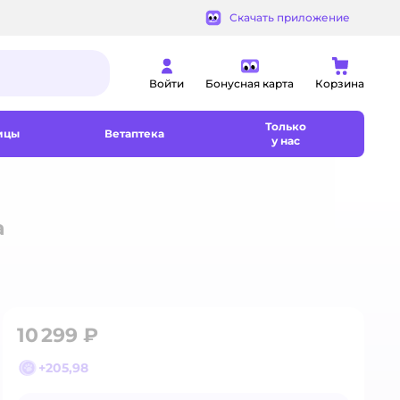
Скачать приложение
Войти
Бонусная карта
Корзина
Только
ицы
Ветаптека
у нас
а
10 299 ₽
+
205,98