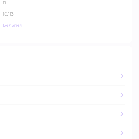
11
10.113
Бельгия