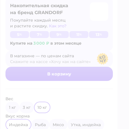
Накопительная скидка
на бренд GRANDORF
Покупайте каждый месяц
и растите скидку.
Как это?
Узнать больше
5
7
9
11
13
%
%
%
%
%
Купите на
3 000 ₽
в этом месяце
В магазине — по ценам сайта
Скажите на кассе «Хочу как на сайте»
В магазине — по ценам сайта
В корзину
Вес
1 кг
3 кг
10 кг
Вкус корма
индейка
рыба
мясо
утка, индейка