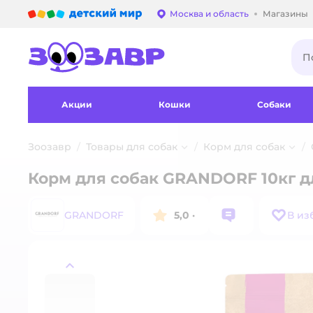
Детский мир
Москва и область
Магазины
Выбор адреса достав
Акции
Кошки
Собаки
Зоозавр
Товары для собак
Корм для собак
Корм для собак GRANDORF 10кг д
GRANDORF
5,0
·
В из
назад