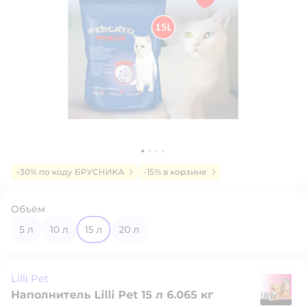
-30% по коду БРУСНИКА
-15% в корзине
Объём
5 л
10 л
15 л
20 л
Lilli Pet
Наполнитель Lilli Pet 15 л 6.065 кг
Li