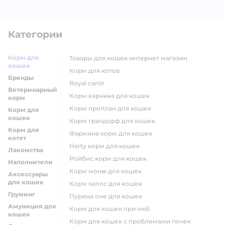
Категории
Корм для
товары для кошек интернет магазин
кошек
корм для котов
Бренды
royal canin
Ветеринарный
корм карника для кошек
корм
корм проплан для кошек
Корм для
кошек
корм грандорф для кошек
Корм для
фармина корм для кошек
котят
harty корм для кошек
Лакомства
ройбис корм для кошек
Наполнители
корм монж для кошек
Аксессуары
для кошек
корм хиллс для кошек
Груминг
пурина оне для кошек
Амуниция для
корм для кошек при мкб
кошек
корм для кошек с проблемами почек