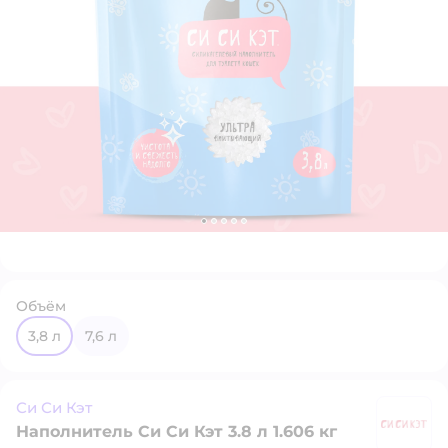
Объём
3,8 л
7,6 л
Си Си Кэт
Наполнитель Си Си Кэт 3.8 л 1.606 кг
Си