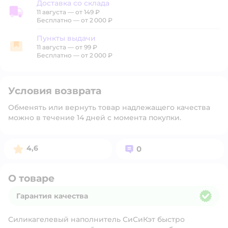
Доставка со склада
11 августа
—
от 149 ₽
Доставка со склада
Бесплатно — от 2 000 ₽
Пункты выдачи
11 августа
—
от 99 ₽
Пункты выдачи
Бесплатно — от 2 000 ₽
Условия возврата
Обменять или вернуть товар надлежащего качества
можно в течение 14 дней с момента покупки.
Рейтинг:
Вопросов:
4,6
0
О товаре
Гарантия качества
Гарантия качества
Силикагелевый наполнитель СиСиКэт быстро