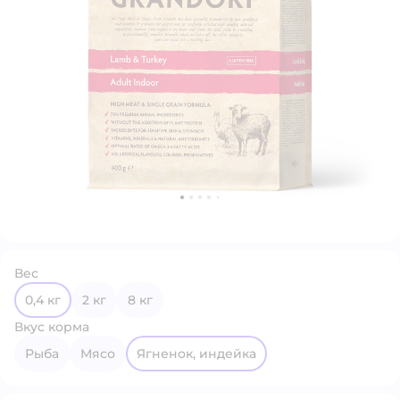
Вес
0,4 кг
2 кг
8 кг
Вкус корма
рыба
мясо
ягненок, индейка