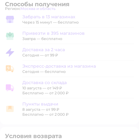
Способы получения
Регион:
Москва и область
Выбор адреса доставки.
Забрать в 13 магазинах
Забрать в магазине
Через 15 минут — бесплатно
Привезти в 395 магазинов
Привезти в магазин
Завтра
—
бесплатно
Доставка за 2 часа
Доставка за 2 часа
Сегодня
—
от 99 ₽
Экспресс-доставка из магазина
Экспресс-доставка из магазина
Сегодня
—
бесплатно
Доставка со склада
10 августа
—
от 149 ₽
Доставка со склада
Бесплатно — от 2 000 ₽
Пункты выдачи
8 августа
—
от 99 ₽
Пункты выдачи
Бесплатно — от 2 000 ₽
Условия возврата