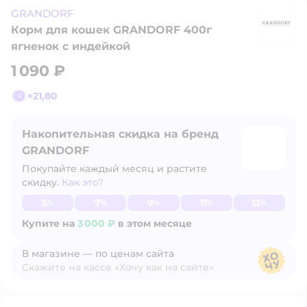
GRANDORF
Корм для кошек GRANDORF 400г
G
ягненок с индейкой
1 090 ₽
+
21,80
Накопительная скидка на бренд
GRANDORF
Покупайте каждый месяц и растите
скидку.
Как это?
Узнать больше
5
7
9
11
13
%
%
%
%
%
Купите на
3 000 ₽
в этом месяце
В магазине — по ценам сайта
Скажите на кассе «Хочу как на сайте»
В магазине — по ценам сайта