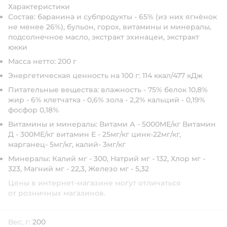
Характеристики
Состав: баранина и субпродукты - 65% (из них ягнёнок
не менее 26%), бульон, горох, витамины и минералы,
подсолнечное масло, экстракт эхинацеи, экстракт
юкки
Масса нетто: 200 г
Энергетическая ценность на 100 г: 114 ккал/477 кДж
Питательные вещества: влажность - 75% белок 10,8%
жир - 6% клетчатка - 0,6% зола - 2,2% кальций - 0,19%
фосфор 0,18%
Витамины и минералы: Витами А - 5000МЕ/кг Витамин
Д - 300МЕ/кг витамин Е - 25мг/кг цинк-22мг/кг,
марганец- 5мг/кг, калий- 3мг/кг
Минералы: Калий мг - 300, Натрий мг - 132, Хлор мг -
323, Магний мг - 22,3, Железо мг - 5,32
Цены в интернет-магазине могут отличаться
от розничных магазинов.
Вес, г:
200