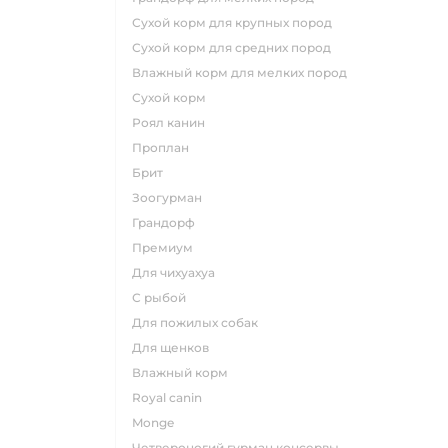
сухой корм для крупных пород
сухой корм для средних пород
влажный корм для мелких пород
сухой корм
роял канин
проплан
брит
зоогурман
грандорф
премиум
для чихуахуа
с рыбой
для пожилых собак
для щенков
влажный корм
royal canin
monge
четвероногий гурман консервы