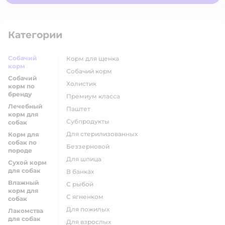
Категории
Собачий
корм для щенка
корм
собачий корм
Собачий
холистик
корм по
бренду
премиум класса
Лечебный
паштет
корм для
субпродукты
собак
для стерилизованных
Корм для
собак по
беззерновой
породе
для шпица
Сухой корм
для собак
в банках
Влажный
с рыбой
корм для
с ягненком
собак
для пожилых
Лакомства
для собак
для взрослых