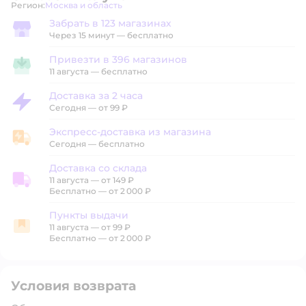
Регион:
Москва и область
Выбор адреса доставки.
Забрать в 123 магазинах
Забрать в магазине
Через 15 минут — бесплатно
Привезти в 396 магазинов
Привезти в магазин
11 августа
—
бесплатно
Доставка за 2 часа
Доставка за 2 часа
Сегодня
—
от 99 ₽
Экспресс-доставка из магазина
Экспресс-доставка из магазина
Сегодня
—
бесплатно
Доставка со склада
11 августа
—
от 149 ₽
Доставка со склада
Бесплатно — от 2 000 ₽
Пункты выдачи
11 августа
—
от 99 ₽
Пункты выдачи
Бесплатно — от 2 000 ₽
Условия возврата