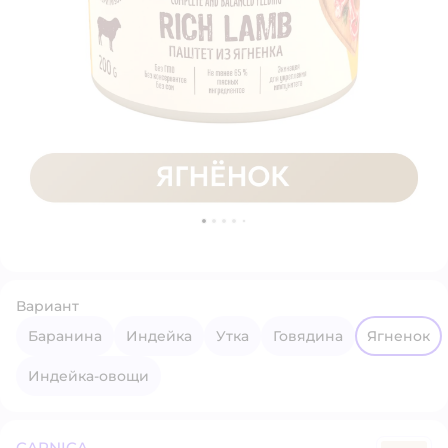
Вариант
баранина
индейка
утка
говядина
ягненок
индейка-овощи
CARNICA