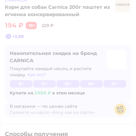
Корм для собак Carnica 200г паштет из
C
ягненка консервированный
194 ₽
15
229 ₽
−
%
+
3,88
Накопительная скидка на бренд
CARNICA
Покупайте каждый месяц и растите
скидку.
Как это?
Узнать больше
9
12
15
18
21
%
%
%
%
%
Купите на
2 000 ₽
в этом месяце
В магазине — по ценам сайта
Скажите на кассе «Хочу как на сайте»
В магазине — по ценам сайта
Способы получения