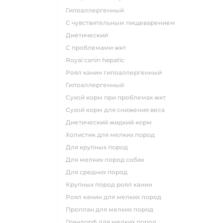
гипоаллергенный
с чувствительным пищеварением
диетический
с проблемами жкт
royal canin hepatic
роял канин гипоаллергенный
гипоаллергенный
сухой корм при проблемах жкт
сухой корм для снижения веса
диетический жидкий корм
холистик для мелких пород
для крупных пород
для мелких пород собак
для средних пород
крупных пород роял канин
роял канин для мелких пород
проплан для мелких пород
грандорф для мелких пород