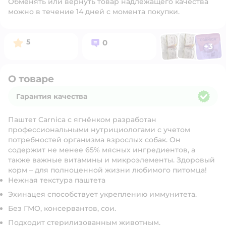
Обменять или вернуть товар надлежащего качества
можно в течение 14 дней с момента покупки.
Фото п
Фото пользоват
Фото польз
Рейтинг:
Вопросов:
5
0
+
3
Открыть 
О товаре
Гарантия качества
Гарантия качества
Паштет Carnica с ягнёнком разработан
профессиональными нутрициологами с учетом
потребностей организма взрослых собак. Он
содержит не менее 65% мясных ингредиентов, а
также важные витамины и микроэлементы. Здоровый
корм – для полноценной жизни любимого питомца!
Нежная текстура паштета
Эхинацея способствует укреплению иммунитета.
Без ГМО, консервантов, сои.
Подходит стерилизованным животным.