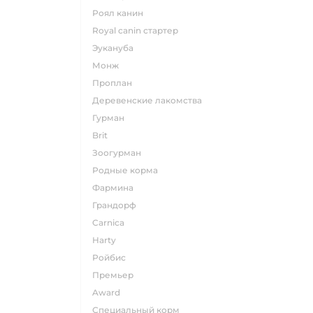
роял канин
Royal canin стартер
эукануба
монж
проплан
деревенские лакомства
гурман
brit
зоогурман
родные корма
фармина
грандорф
carnica
harty
ройбис
премьер
award
специальный корм