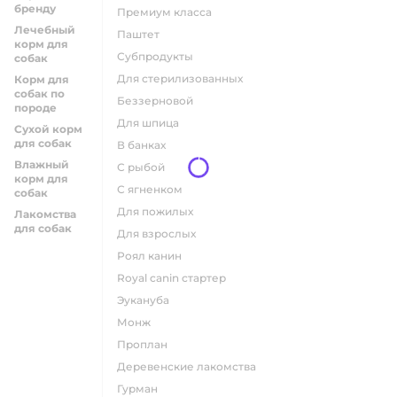
бренду
премиум класса
Лечебный
паштет
корм для
субпродукты
собак
для стерилизованных
Корм для
собак по
беззерновой
породе
для шпица
Сухой корм
для собак
в банках
Влажный
с рыбой
корм для
с ягненком
собак
для пожилых
Лакомства
для собак
для взрослых
роял канин
Royal canin стартер
эукануба
монж
проплан
деревенские лакомства
гурман