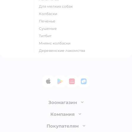
для мелких собак
колбаски
печенье
сушеные
титбит
мнямс колбаски
деревенские лакомства
App Store
Google Play
AppGallery
RuStore
Зоомагазин
Лицензия
Компания
Как сделать заказ
О компании
Покупателям
Доставка и оплата