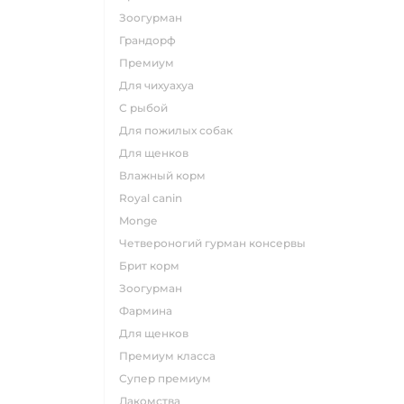
зоогурман
грандорф
премиум
для чихуахуа
с рыбой
для пожилых собак
для щенков
влажный корм
royal canin
monge
четвероногий гурман консервы
брит корм
зоогурман
фармина
для щенков
премиум класса
супер премиум
лакомства