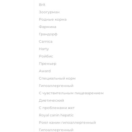
brit
зоогурман
родные корма
фармина
грандорф
carnica
harty
ройбис
премьер
award
специальный корм
гипоаллергенный
с чувствительным пищеварением
диетический
с проблемами жкт
royal canin hepatic
роял канин гипоаллергенный
гипоаллергенный