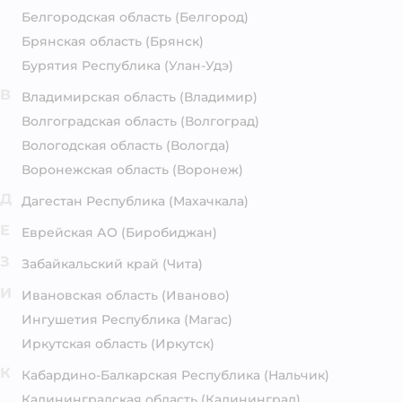
Белгородская область
(Белгород)
Брянская область
(Брянск)
Бурятия Республика
(Улан-Удэ)
В
Владимирская область
(Владимир)
Волгоградская область
(Волгоград)
Вологодская область
(Вологда)
Воронежская область
(Воронеж)
Д
Дагестан Республика
(Махачкала)
Е
Еврейская АО
(Биробиджан)
З
Забайкальский край
(Чита)
И
Ивановская область
(Иваново)
Ингушетия Республика
(Магас)
Иркутская область
(Иркутск)
К
Кабардино-Балкарская Республика
(Нальчик)
Калининградская область
(Калининград)