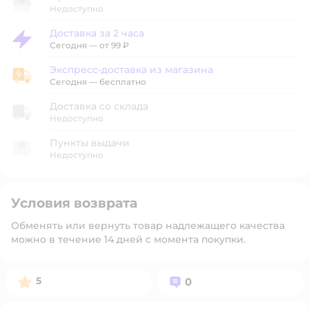
Недоступно
Доставка за 2 часа
Доставка за 2 часа
Сегодня
—
от 99 ₽
Экспресс-доставка из магазина
Экспресс-доставка из магазина
Сегодня
—
бесплатно
Доставка со склада
Недоступно
Пункты выдачи
Недоступно
Условия возврата
Обменять или вернуть товар надлежащего качества
можно в течение 14 дней с момента покупки.
Рейтинг:
Вопросов:
5
0