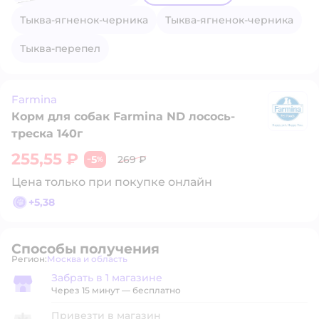
тыква-ягненок-черника
тыква-ягненок-черника
тыква-перепел
Farmina
Корм для собак Farmina ND лосось-
F
треска 140г
255,55 ₽
5
269 ₽
−
%
Цена только при покупке онлайн
+
5,38
Способы получения
Регион:
Москва и область
Выбор адреса доставки.
Забрать в 1 магазине
Забрать в магазине
Через 15 минут — бесплатно
Привезти в магазин