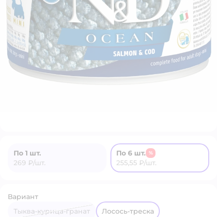
По 1 шт.
По 6 шт.
%
269 ₽/шт.
255,55 ₽/шт.
Вариант
тыква-курица-гранат
лосось-треска