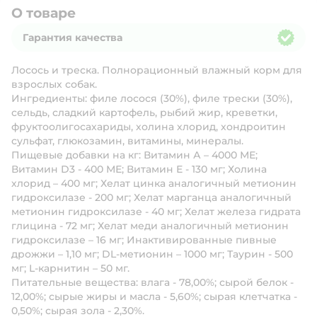
О товаре
Гарантия качества
Гарантия качества
Лосось и треска. Полнорационный влажный корм для
взрослых собак.
Ингредиенты:
филе лосося (30%), филе трески (30%),
сельдь, сладкий картофель, рыбий жир, креветки,
фруктоолигосахариды, холина хлорид, хондроитин
сульфат, глюкозамин, витамины, минералы.
Пищевые добавки на кг:
Витамин А – 4000 МЕ;
Витамин D3 - 400 МЕ; Витамин Е - 130 мг; Холина
хлорид – 400 мг; Хелат цинка аналогичный метионин
гидроксилазе - 200 мг; Хелат марганца аналогичный
метионин гидроксилазе - 40 мг; Хелат железа гидрата
глицина - 72 мг; Хелат меди аналогичный метионин
гидроксилазе – 16 мг; Инактивированные пивные
дрожжи – 1,10 мг; DL-метионин – 1000 мг; Таурин - 500
мг; L-карнитин – 50 мг.
Питательные вещества:
влага - 78,00%; сырой белок -
12,00%; сырые жиры и масла - 5,60%; сырая клетчатка -
0,50%; сырая зола - 2,30%.