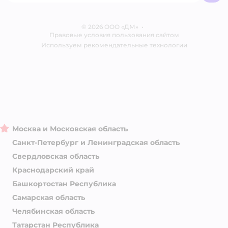
Обратная связь
Одежда для собак
Контакты
Отзывы
Карта сайта
Ветаптека
© 2026 ООО «ДМ»
Блог
•
Правовые условия пользования сайтом
Магазины сети
Используем рекомендательные технологии
Москва и Московская область
Санкт-Петербург и Ленинградская область
Свердловская область
Краснодарский край
Башкортостан Республика
Самарская область
Челябинская область
Татарстан Республика