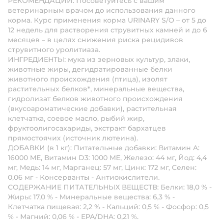
РЕКОМЕНДАЦИИ: Посоветуйтесь с вашим
ветеринарным врачом до использования данного
корма. Курс применения корма URINARY S/O – от 5 до
12 недель для растворения струвитных камней и до 6
месяцев – в целях снижения риска рецидивов
струвитного уролитиаза.
ИНГРЕДИЕНТЫ: мука из зерновых культур, злаки,
животные жиры, дегидратированные белки
животного происхождения (птица), изолят
растительных белков*, минеральные вещества,
гидролизат белков животного происхождения
(вкусоароматические добавки), растительная
клетчатка, соевое масло, рыбий жир,
фруктоолигосахариды, экстракт бархатцев
прямостоячих (источник лютеина).
ДОБАВКИ (в 1 кг): Питательные добавки: Витамин A:
16000 ME, Витамин D3: 1000 ME, Железо: 44 мг, Йод: 4,4
мг, Медь: 14 мг, Марганец: 57 мг, Цинк: 172 мг, Ceлeн:
0,06 мг - Консерванты - Антиокислители.
СОДЕРЖАНИЕ ПИТАТЕЛЬНЫХ ВЕЩЕСТВ: Белки: 18,0 % -
Жиры: 17,0 % - Минеральные вещества: 6,3 % -
Клетчатка пищевая: 2,2 % - Кальций: 0,5 % - Фосфор: 0,5
% - Магний: 0,06 % - EPA/DHA: 0,21 %.