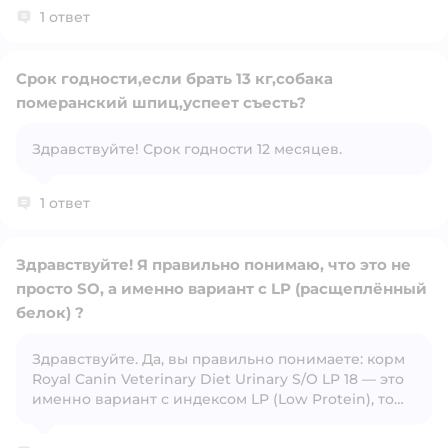
1 ответ
Срок годности,если брать 13 кг,собака
померанский шпиц,успеет съесть?
Открыть вопрос
Здравствуйте! Срок годности 12 месяцев.
1 ответ
Здравствуйте! Я правильно понимаю, что это не
просто SO, а именно вариант с LP (расщеплённый
белок) ?
Здравствуйте. Да, вы правильно понимаете: корм
Открыть вопрос
Royal Canin Veterinary Diet Urinary S/O LP 18 — это
именно вариант с индексом LP (Low Protein), то
есть с ограниченным количеством белка. Это не
просто стандартный Urinary S/O, а