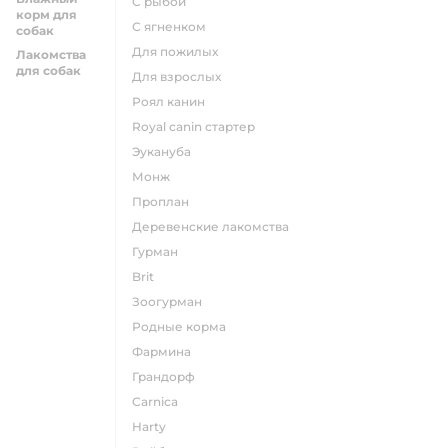
с рыбой
корм для
с ягненком
собак
для пожилых
Лакомства
для собак
для взрослых
роял канин
Royal canin стартер
эукануба
монж
проплан
деревенские лакомства
гурман
brit
зоогурман
родные корма
фармина
грандорф
carnica
harty