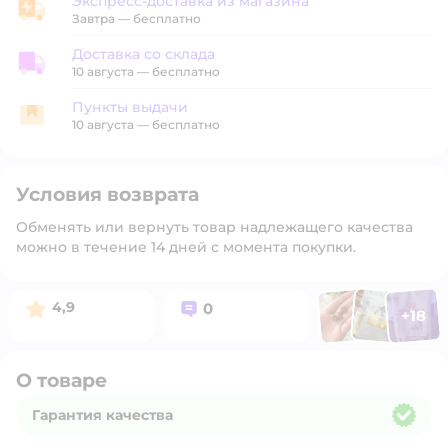
Экспресс-доставка из магазина
Экспресс-доставка из магазина
Завтра
—
бесплатно
Доставка со склада
Доставка со склада
10 августа
—
бесплатно
Пункты выдачи
Пункты выдачи
10 августа
—
бесплатно
Условия возврата
Обменять или вернуть товар надлежащего качества
можно в течение 14 дней с момента покупки.
Фото п
Фото пользоват
Фото польз
Рейтинг:
Вопросов:
4,9
0
+
18
Открыть 
О товаре
Гарантия качества
Гарантия качества