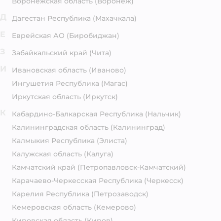
Воронежская область
(Воронеж)
Д
Дагестан Республика
(Махачкала)
Е
Еврейская АО
(Биробиджан)
З
Забайкальский край
(Чита)
И
Ивановская область
(Иваново)
Ингушетия Республика
(Магас)
Иркутская область
(Иркутск)
К
Кабардино-Балкарская Республика
(Нальчик)
Калининградская область
(Калининград)
Калмыкия Республика
(Элиста)
Калужская область
(Калуга)
Камчатский край
(Петропавловск-Камчатский)
Карачаево-Черкесская Республика
(Черкесск)
Карелия Республика
(Петрозаводск)
Кемеровская область
(Кемерово)
Кировская область
(Киров)