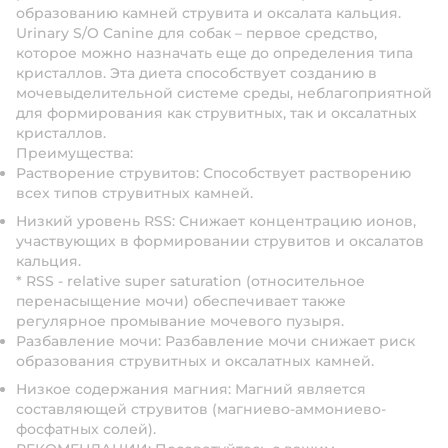
образованию камней струвита и оксалата кальция.
Urinary S/O Canine для собак – первое средство,
которое можно назначать еще до определения типа
кристаллов. Эта диета способствует созданию в
мочевыделительной системе среды, неблагоприятной
для формирования как струвитных, так и оксалатных
кристаллов.
Преимущества:
Растворение струвитов: Способствует растворению
всех типов струвитных камней.
Низкий уровень RSS: Снижает концентрацию ионов,
участвующих в формировании струвитов и оксалатов
кальция.
* RSS - relative super saturation (относительное
перенасыщение мочи) обеспечивает также
регулярное промывание мочевого пузыря.
Разбавление мочи: Разбавление мочи снижает риск
образования струвитных и оксалатных камней.
Низкое содержания магния: Магний является
составляющей струвитов (магниево-аммониево-
фосфатных солей).