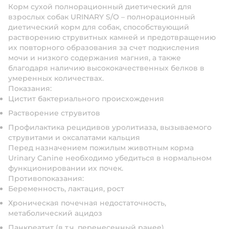
Корм сухой полнорационный диетический для
взрослых собак URINARY S/O – полнорационный
диетический корм для собак, способствующий
растворению струвитных камней и предотвращению
их повторного образования за счет подкисления
мочи и низкого содержания магния, а также
благодаря наличию высококачественных белков в
умеренных количествах.
Показания:
Цистит бактериального происхождения
Растворение струвитов
Профилактика рецидивов уролитиаза, вызываемого
струвитами и оксалатами кальция
Перед назначением пожилым животным корма
Urinary Canine необходимо убедиться в нормальном
функционировании их почек.
Противопоказания:
Беременность, лактация, рост
Хроническая почечная недостаточность,
метаболический ацидоз
Панкреатит (в т.ч. перенесенный ранее)