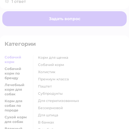
1 ответ
специализированная формула, где белок
частично расщеплён и подобран так, чтобы
снижать нагрузку на почки и мочевыделительную
Задать вопрос
систему.
Категории
Собачий
корм для щенка
корм
собачий корм
Собачий
холистик
корм по
бренду
премиум класса
Лечебный
паштет
корм для
субпродукты
собак
для стерилизованных
Корм для
собак по
беззерновой
породе
для шпица
Сухой корм
для собак
в банках
Влажный