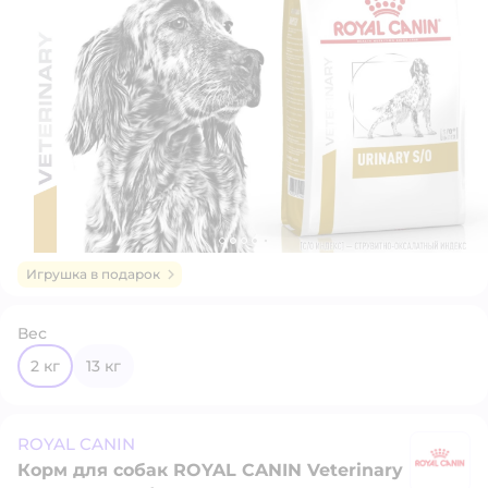
Игрушка в подарок
Вес
2 кг
13 кг
ROYAL CANIN
Корм для собак ROYAL CANIN Veterinary
R