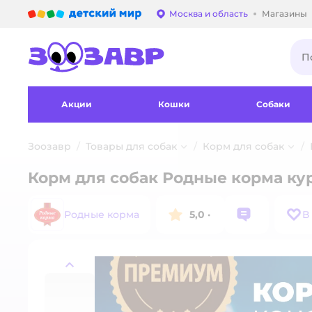
Детский мир
Москва и область
Магазины
Выбор адреса достав
Акции
Кошки
Собаки
Зоозавр
Товары для собак
Корм для собак
Корм для собак Родные корма ку
Родные корма
5,0
·
В
назад