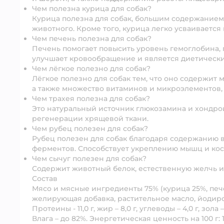
Чем полезна курица для собак?
Курица полезна для собак, большим содержанием 
животного. Кроме того, курица легко усваивается
Чем печень полезна для собак?
Печень помогает повысить уровень гемоглобина, 
улучшает кровообращение и является диетическ
Чем лёгкое полезно для собак?
Лёгкое полезно для собак тем, что оно содержит 
а также множество витаминов и микроэлементов,
Чем трахея полезна для собак?
Это натуральный источник глюкозамина и хондрои
регенерации хрящевой ткани.
Чем рубец полезен для собак?
Рубец полезен для собак благодаря содержанию 
ферментов. Способствует укреплению мышц и кос
Чем сычуг полезен для собак?
Содержит животный белок, естественную желчь и
Состав
Мясо и мясные ингредиенты 75% (курица 25%, печень
желирующая добавка, растительное масло, йодиро
Протеины - 11,0 г, жир – 8,0 г, углеводы – 4,0 г, зола – 
Влага – до 82%. Энергетическая ценность на 100 г: 1