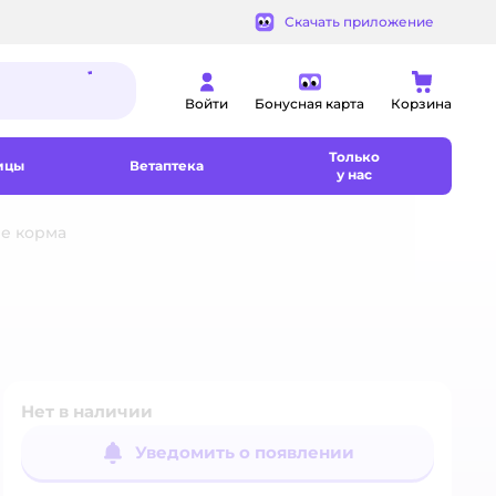
Скачать приложение
Войти
Бонусная карта
Корзина
Только
ицы
Ветаптека
у нас
е корма
Нет в наличии
Уведомить о появлении