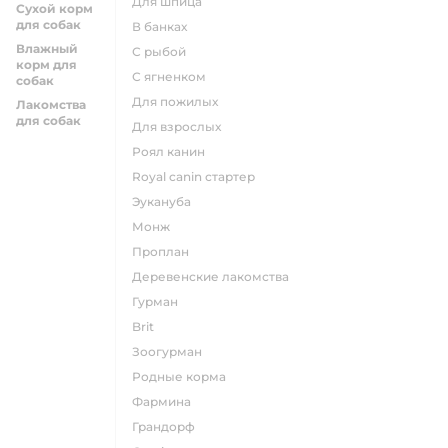
для шпица
Сухой корм
для собак
в банках
Влажный
с рыбой
корм для
с ягненком
собак
для пожилых
Лакомства
для собак
для взрослых
роял канин
Royal canin стартер
эукануба
монж
проплан
деревенские лакомства
гурман
brit
зоогурман
родные корма
фармина
грандорф