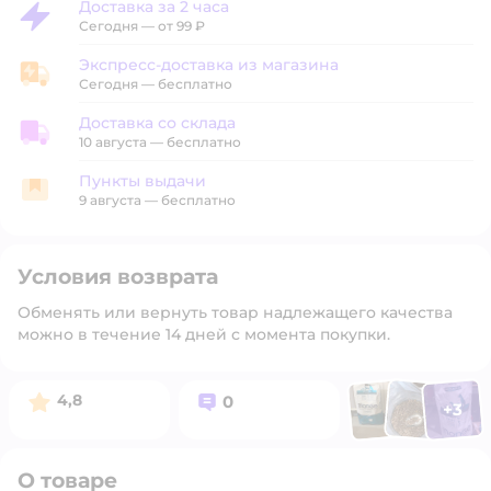
Доставка за 2 часа
Доставка за 2 часа
Сегодня
—
от 99 ₽
Экспресс-доставка из магазина
Экспресс-доставка из магазина
Сегодня
—
бесплатно
Доставка со склада
Доставка со склада
10 августа
—
бесплатно
Пункты выдачи
Пункты выдачи
9 августа
—
бесплатно
Условия возврата
Обменять или вернуть товар надлежащего качества
можно в течение 14 дней с момента покупки.
Фото п
Фото пользоват
Фото польз
Рейтинг:
Вопросов:
4,8
0
+
3
Открыть 
О товаре