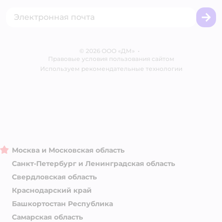
Товары для собак
Горячая линия безопасности
Промокоды
Сертификаты
Корм для собак
Вакансии
Бренды
Обратная связь
Одежда для собак
Контакты
Отзывы
Карта сайта
Ветаптека
© 2026 ООО «ДМ»
Блог
•
Правовые условия пользования сайтом
Магазины сети
Используем рекомендательные технологии
Москва и Московская область
Санкт-Петербург и Ленинградская область
Свердловская область
Краснодарский край
Башкортостан Республика
Самарская область