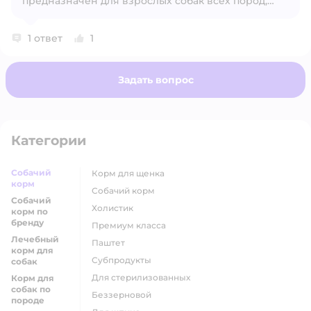
предназначен для взрослых собак всех пород,
поэтому щенку в возрасте 4 месяцев его давать
не рекомендуется. Для малышей лучше выбирать
1 ответ
1
линейку Monge Puppy, которая учитывает
потребности растущего организма.
Задать вопрос
Категории
Собачий
корм для щенка
корм
собачий корм
Собачий
холистик
корм по
бренду
премиум класса
Лечебный
паштет
корм для
субпродукты
собак
для стерилизованных
Корм для
собак по
беззерновой
породе