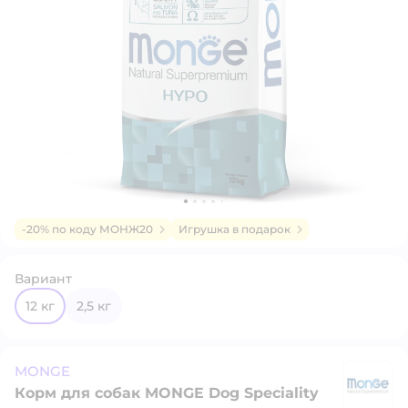
-20% по коду МОНЖ20
Игрушка в подарок
Вариант
12 кг
2,5 кг
MONGE
Корм для собак MONGE Dog Speciality
M