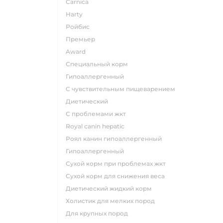
carnica
harty
ройбис
премьер
award
специальный корм
гипоаллергенный
с чувствительным пищеварением
диетический
с проблемами жкт
royal canin hepatic
роял канин гипоаллергенный
гипоаллергенный
сухой корм при проблемах жкт
сухой корм для снижения веса
диетический жидкий корм
холистик для мелких пород
для крупных пород