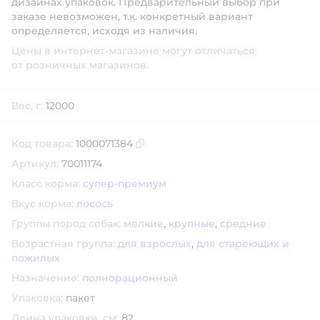
дизайнах упаковок. Предварительный выбор при
заказе невозможен, т.к. конкретный вариант
определяется, исходя из наличия.
Цены в интернет-магазине могут отличаться
от розничных магазинов.
Вес, г:
12000
Код товара:
1000071384
Скопировать код товара
Артикул:
70011174
Класс корма:
супер-премиум
Вкус корма:
лосось
Группы пород собак:
мелкие
,
крупные
,
средние
Возрастная группа:
для взрослых
,
для стареющих и
пожилых
Назначение:
полнорационный
Упаковка:
пакет
Длина упаковки, см:
82