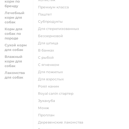
корм по
бренду
премиум класса
Лечебный
паштет
корм для
субпродукты
собак
для стерилизованных
Корм для
собак по
беззерновой
породе
для шпица
Сухой корм
для собак
в банках
Влажный
с рыбой
корм для
с ягненком
собак
для пожилых
Лакомства
для собак
для взрослых
роял канин
Royal canin стартер
эукануба
монж
проплан
деревенские лакомства