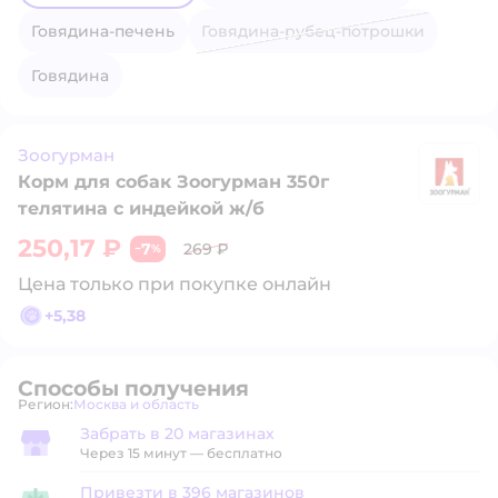
говядина-печень
говядина-рубец-потрошки
говядина
Зоогурман
Корм для собак Зоогурман 350г
З
телятина с индейкой ж/б
250,17 ₽
7
269 ₽
−
%
Цена только при покупке онлайн
+
5,38
Способы получения
Регион:
Москва и область
Выбор адреса доставки.
Забрать в 20 магазинах
Забрать в магазине
Через 15 минут — бесплатно
Привезти в 396 магазинов