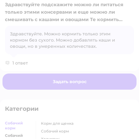
Здравствуйте подскажите можно ли питаться
только этими консервами и еще можно ли
смешивать с кашами и овощами Те кормить
только этим кормом без сухого
Здравствуйте. Можно кормить только этим
Открыть вопрос
кормом без сухого. Можно добавлять каши и
овощи, но в умеренных количествах.
1 ответ
Задать вопрос
Категории
Собачий
корм для щенка
корм
собачий корм
Собачий
холистик