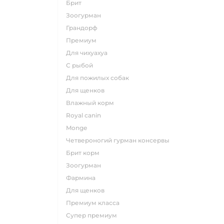
брит
зоогурман
грандорф
премиум
для чихуахуа
с рыбой
для пожилых собак
для щенков
влажный корм
royal canin
monge
четвероногий гурман консервы
брит корм
зоогурман
фармина
для щенков
премиум класса
супер премиум