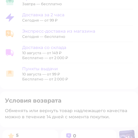
Привезти в магазин
Завтра
—
бесплатно
Доставка за 2 часа
Доставка за 2 часа
Сегодня
—
от 99 ₽
Экспресс-доставка из магазина
Экспресс-доставка из магазина
Сегодня
—
бесплатно
Доставка со склада
10 августа
—
от 149 ₽
Доставка со склада
Бесплатно — от 2 000 ₽
Пункты выдачи
10 августа
—
от 99 ₽
Пункты выдачи
Бесплатно — от 2 000 ₽
Условия возврата
Обменять или вернуть товар надлежащего качества
можно в течение 14 дней с момента покупки.
Фото п
Рейтинг:
Вопросов:
5
0
+
1