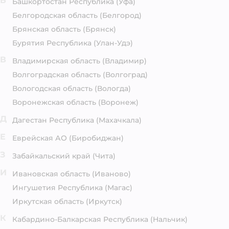
Б
Башкортостан Республика
(Уфа)
Белгородская область
(Белгород)
Брянская область
(Брянск)
Бурятия Республика
(Улан-Удэ)
В
Владимирская область
(Владимир)
Волгоградская область
(Волгоград)
Вологодская область
(Вологда)
Воронежская область
(Воронеж)
Д
Дагестан Республика
(Махачкала)
Е
Еврейская АО
(Биробиджан)
З
Забайкальский край
(Чита)
И
Ивановская область
(Иваново)
Ингушетия Республика
(Магас)
Иркутская область
(Иркутск)
К
Кабардино-Балкарская Республика
(Нальчик)