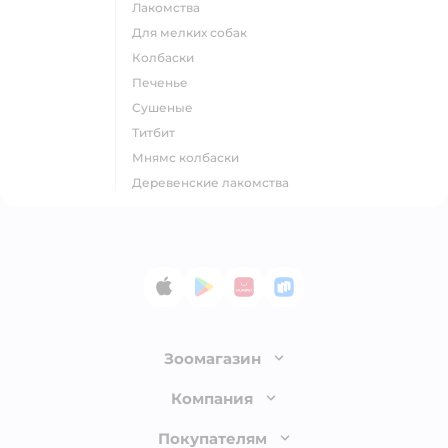
лакомства
для мелких собак
колбаски
печенье
сушеные
титбит
мнямс колбаски
деревенские лакомства
App Store
Google Play
AppGallery
RuStore
Зоомагазин
Лицензия
Компания
Как сделать заказ
О компании
Покупателям