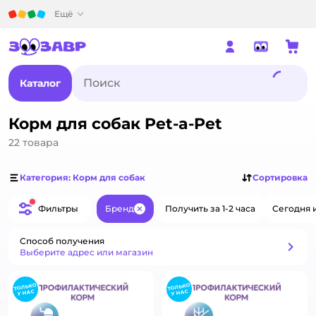
Детский мир
Ещё
Каталог
Корм для собак Pet-a-Pet
22
товара
Категория: Корм для собак
Сортировка
Фильтры
Бренд
Получить за 1-2 часа
Сегодня 
Закрыть
Способ получения
Способ получения
Выберите адрес или магазин