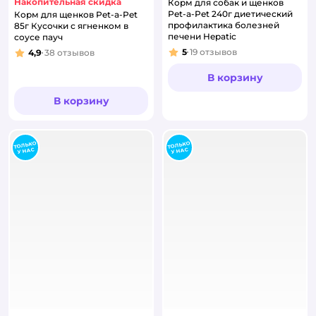
Накопительная скидка
Корм для собак и щенков
Pet-a-Pet 240г диетический
Корм для щенков Pet-a-Pet
профилактика болезней
85г Кусочки с ягненком в
печени Hepatic
соусе пауч
5
19
отзывов
4,9
38
отзывов
Рейтинг:
Рейтинг:
В корзину
В корзину