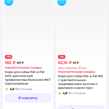
15
10
−
%
−
%
160 ₽
62,10 ₽
189 ₽
69 ₽
Накопительная скидка
при покупке 32 шт.
Накопительная скидка
Корм для собак Pet-a-Pet
240г диетический
Корм для собак Pet-a-Pet 85г
профилактика болезней ЖКТ
с чувствительным
Gastrointestinal
пищеварением кусочки с
кроликом в желе пауч
4,9
69
отзывов
Рейтинг:
4,9
35
отзывов
Рейтинг:
В корзину