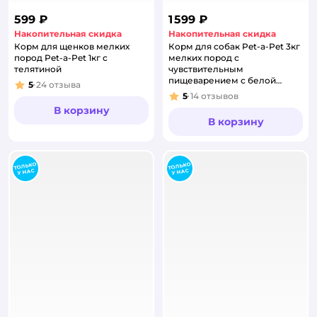
599 ₽
1 599 ₽
Накопительная скидка
Накопительная скидка
Корм для щенков мелких
Корм для собак Pet-a-Pet 3кг
пород Pet-a-Pet 1кг с
мелких пород с
телятиной
чувствительным
пищеварением с белой
5
24
отзыва
Рейтинг:
рыбой
5
14
отзывов
Рейтинг:
В корзину
В корзину