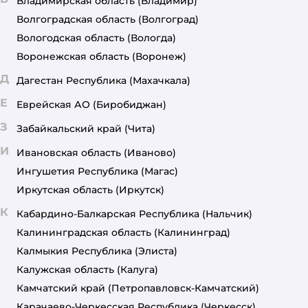
Владимирская область
(Владимир)
Волгоградская область
(Волгоград)
Вологодская область
(Вологда)
Воронежская область
(Воронеж)
Д
Дагестан Республика
(Махачкала)
Е
Еврейская АО
(Биробиджан)
З
Забайкальский край
(Чита)
И
Ивановская область
(Иваново)
Ингушетия Республика
(Магас)
Иркутская область
(Иркутск)
К
Кабардино-Балкарская Республика
(Нальчик)
Калининградская область
(Калининград)
Калмыкия Республика
(Элиста)
Калужская область
(Калуга)
Камчатский край
(Петропавловск-Камчатский)
Карачаево-Черкесская Республика
(Черкесск)