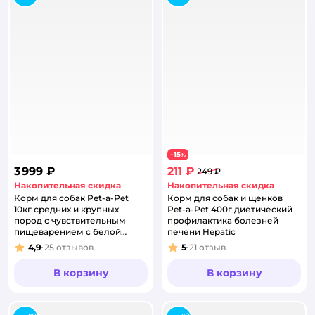
15
−
%
3 999 ₽
211 ₽
249 ₽
Накопительная скидка
Накопительная скидка
Корм для собак Pet-a-Pet
Корм для собак и щенков
10кг средних и крупных
Pet-a-Pet 400г диетический
пород с чувствительным
профилактика болезней
пищеварением с белой
печени Hepatic
рыбой
4,9
25
отзывов
5
21
отзыв
Рейтинг:
Рейтинг:
В корзину
В корзину