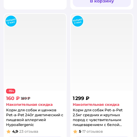
В корзину
15
−
%
160 ₽
1 299 ₽
189 ₽
Накопительная скидка
Накопительная скидка
Корм для собак и щенков
Корм для собак Pet-a-Pet
Pet-a-Pet 240г диетический с
2.5кг средних и крупных
пищевой аллергией
пород с чувствительным
Hypoallergenic
пищеварением с белой
рыбой
4,9
23
отзыва
5
17
отзывов
Рейтинг:
Рейтинг: