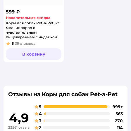
599 ₽
Накопительная скидка
Корм для собак Pet-a-Pet 1кг
мелких пород с
чувствительным
пищеварением с индейкой
5
39
отзывов
Рейтинг:
В корзину
Отзывы на Корм для собак Pet-a-Pet
5
999+
4,9
4
563
3
270
23561 отзыв
2
114