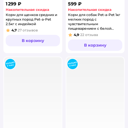
1 299 ₽
599 ₽
Накопительная скидка
Накопительная скидка
Корм для щенков средних и
Корм для собак Pet-a-Pet 1кг
крупных пород Pet-a-Pet
мелких пород с
2.5кг с индейкой
чувствительным
пищеварением с белой
4,7
27
отзывов
Рейтинг:
рыбой
4,9
22
отзыва
Рейтинг:
В корзину
В корзину