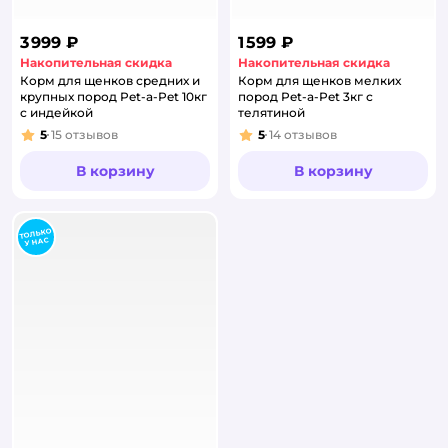
3 999 ₽
1 599 ₽
Накопительная скидка
Накопительная скидка
Корм для щенков средних и
Корм для щенков мелких
крупных пород Pet-a-Pet 10кг
пород Pet-a-Pet 3кг с
с индейкой
телятиной
5
15
отзывов
5
14
отзывов
Рейтинг:
Рейтинг:
В корзину
В корзину