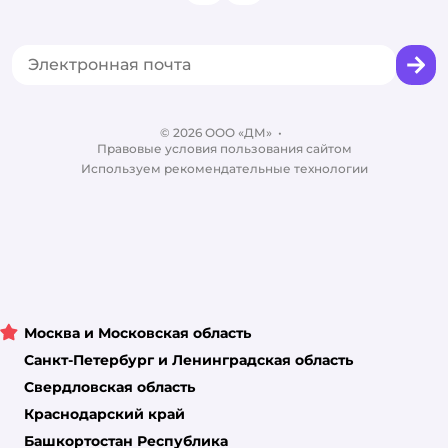
Одежда для кошек
Аренда торговых помещений
Акции
Сертификат АКИТ
Товары для собак
Горячая линия безопасности
Промокоды
Сертификаты
Корм для собак
Вакансии
Бренды
Обратная связь
Одежда для собак
Контакты
Отзывы
Карта сайта
Ветаптека
© 2026 ООО «ДМ»
Блог
•
Правовые условия пользования сайтом
Магазины сети
Используем рекомендательные технологии
Москва и Московская область
Санкт-Петербург и Ленинградская область
Свердловская область
Краснодарский край
Башкортостан Республика