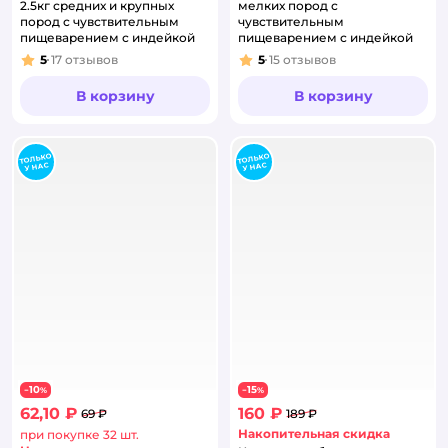
2.5кг средних и крупных
мелких пород с
пород с чувствительным
чувствительным
пищеварением с индейкой
пищеварением с индейкой
5
17
отзывов
5
15
отзывов
Рейтинг:
Рейтинг:
В корзину
В корзину
10
15
−
%
−
%
62,10 ₽
160 ₽
69 ₽
189 ₽
Накопительная скидка
при покупке 32 шт.