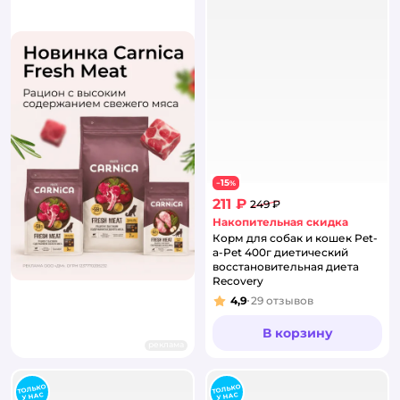
15
−
%
211 ₽
249 ₽
Накопительная скидка
Корм для собак и кошек Pet-
a-Pet 400г диетический
восстановительная диета
Recovery
4,9
29
отзывов
Рейтинг:
В корзину
реклама