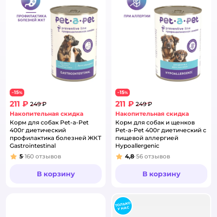
15
15
−
%
−
%
211 ₽
211 ₽
249 ₽
249 ₽
Накопительная скидка
Накопительная скидка
Корм для собак Pet-a-Pet
Корм для собак и щенков
400г диетический
Pet-a-Pet 400г диетический с
профилактика болезней ЖКТ
пищевой аллергией
Gastrointestinal
Hypoallergenic
5
160
отзывов
4,8
56
отзывов
Рейтинг:
Рейтинг:
В корзину
В корзину