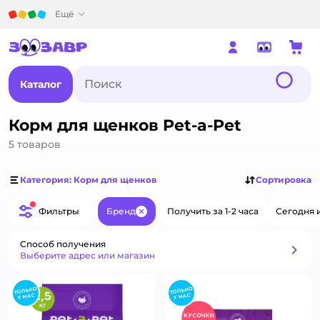
Детский мир
Ещё
Каталог
Корм для щенков Pet-a-Pet
5
товаров
Категория: Корм для щенков
Сортировка
Фильтры
Бренд
Получить за 1-2 часа
Сегодня 
Закрыть
Способ получения
Способ получения
Выберите адрес или магазин