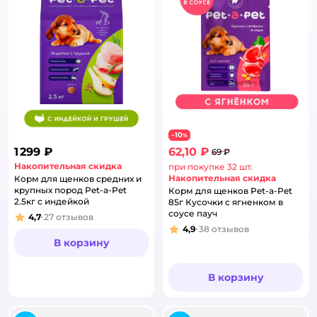
10
−
%
1 299 ₽
62,10 ₽
69 ₽
Накопительная скидка
при покупке 32 шт.
Накопительная скидка
Корм для щенков средних и
крупных пород Pet-a-Pet
Корм для щенков Pet-a-Pet
2.5кг с индейкой
85г Кусочки с ягненком в
соусе пауч
4,7
27
отзывов
Рейтинг:
4,9
38
отзывов
Рейтинг:
В корзину
В корзину