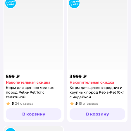
599 ₽
3 999 ₽
Накопительная скидка
Накопительная скидка
Корм для щенков мелких
Корм для щенков средних и
пород Pet-a-Pet 1кг с
крупных пород Pet-a-Pet 10кг
телятиной
с индейкой
5
24
отзыва
5
15
отзывов
Рейтинг:
Рейтинг:
В корзину
В корзину