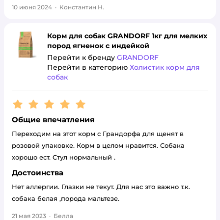
10 июня 2024
·
Константин Н.
Корм для собак GRANDORF 1кг для мелких
пород ягненок с индейкой
Перейти к бренду
GRANDORF
Перейти в категорию
Холистик корм для
собак
Рейтинг:
5
Общие впечатления
Переходим на этот корм с Грандорфа для щенят в
розовой упаковке. Корм в целом нравится. Собака
хорошо ест. Стул нормальный .
Достоинства
Нет аллергии. Глазки не текут. Для нас это важно т.к.
собака белая ,порода мальтезе.
21 мая 2023
·
Белла