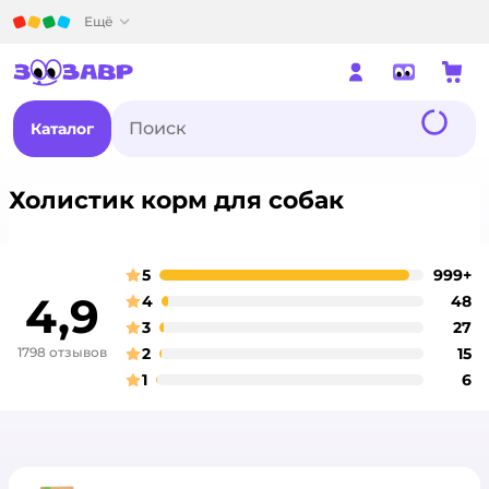
Детский мир
Ещё
Каталог
Холистик корм для собак
5
999+
о
оценка
4,9
4
48
о
оценка
3
27
о
оценка
1798 отзывов
2
15
о
оценка
1
6
о
оценка