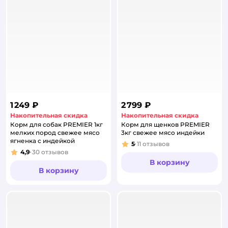
1 249 ₽
2 799 ₽
Накопительная скидка
Накопительная скидка
Корм для собак PREMIER 1кг
Корм для щенков PREMIER
мелких пород свежее мясо
3кг свежее мясо индейки
ягненка с индейкой
5
11
отзывов
Рейтинг:
4,9
30
отзывов
Рейтинг:
В корзину
В корзину