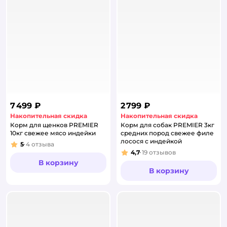
7 499 ₽
2 799 ₽
Накопительная скидка
Накопительная скидка
Корм для щенков PREMIER
Корм для собак PREMIER 3кг
10кг свежее мясо индейки
средних пород свежее филе
лосося с индейкой
5
4
отзыва
Рейтинг:
4,7
19
отзывов
Рейтинг:
В корзину
В корзину