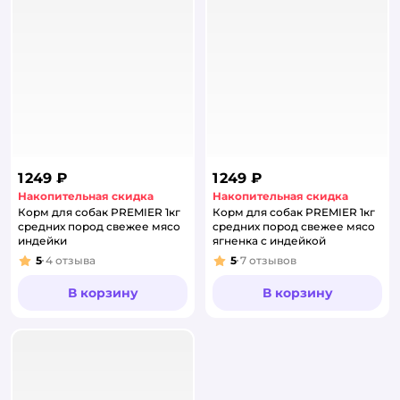
1 249 ₽
1 249 ₽
Накопительная скидка
Накопительная скидка
Корм для собак PREMIER 1кг
Корм для собак PREMIER 1кг
средних пород свежее мясо
средних пород свежее мясо
индейки
ягненка с индейкой
5
4
отзыва
5
7
отзывов
Рейтинг:
Рейтинг:
В корзину
В корзину