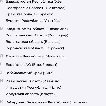
Б
Башкортостан Республика
(Уфа)
Белгородская область
(Белгород)
Брянская область
(Брянск)
Бурятия Республика
(Улан-Удэ)
В
Владимирская область
(Владимир)
Волгоградская область
(Волгоград)
Вологодская область
(Вологда)
Воронежская область
(Воронеж)
Д
Дагестан Республика
(Махачкала)
Е
Еврейская АО
(Биробиджан)
З
Забайкальский край
(Чита)
И
Ивановская область
(Иваново)
Ингушетия Республика
(Магас)
Иркутская область
(Иркутск)
К
Кабардино-Балкарская Республика
(Нальчик)