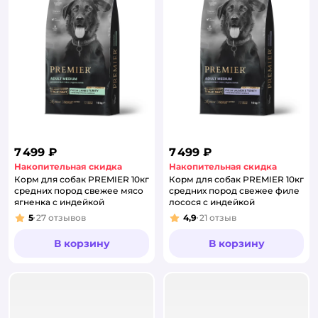
7 499 ₽
7 499 ₽
Накопительная скидка
Накопительная скидка
Корм для собак PREMIER 10кг
Корм для собак PREMIER 10кг
средних пород свежее мясо
средних пород свежее филе
ягненка с индейкой
лосося с индейкой
5
27
отзывов
4,9
21
отзыв
Рейтинг:
Рейтинг:
В корзину
В корзину