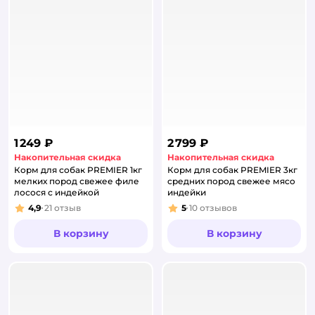
1 249 ₽
2 799 ₽
Накопительная скидка
Накопительная скидка
Корм для собак PREMIER 1кг
Корм для собак PREMIER 3кг
мелких пород свежее филе
средних пород свежее мясо
лосося с индейкой
индейки
4,9
21
отзыв
5
10
отзывов
Рейтинг:
Рейтинг:
В корзину
В корзину