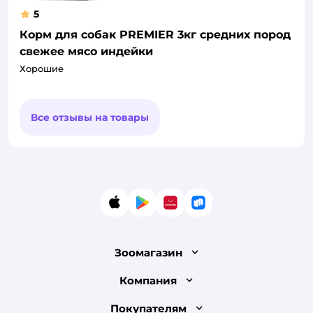
5
Корм для собак PREMIER 3кг средних пород
свежее мясо индейки
Хорошие
Все отзывы на товары
App Store
Google Play
AppGallery
RuStore
Зоомагазин
Лицензия
Компания
Как сделать заказ
О компании
Покупателям