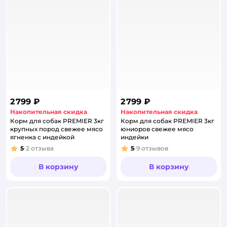
2 799 ₽
2 799 ₽
Накопительная скидка
Накопительная скидка
Корм для собак PREMIER 3кг
Корм для собак PREMIER 3кг
крупных пород свежее мясо
юниоров свежее мясо
ягненка с индейкой
индейки
5
2
отзыва
5
9
отзывов
Рейтинг:
Рейтинг:
В корзину
В корзину