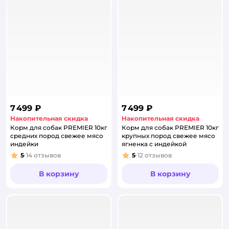
7 499 ₽
7 499 ₽
Накопительная скидка
Накопительная скидка
Корм для собак PREMIER 10кг
Корм для собак PREMIER 10кг
средних пород свежее мясо
крупных пород свежее мясо
индейки
ягненка с индейкой
5
14
отзывов
5
12
отзывов
Рейтинг:
Рейтинг:
В корзину
В корзину