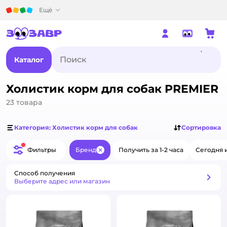
Детский мир
Ещё
Каталог
Холистик корм для собак PREMIER
23
товара
Категория: Холистик корм для собак
Сортировка
Фильтры
Бренд
Получить за 1-2 часа
Сегодня 
Закрыть
Способ получения
Способ получения
Выберите адрес или магазин