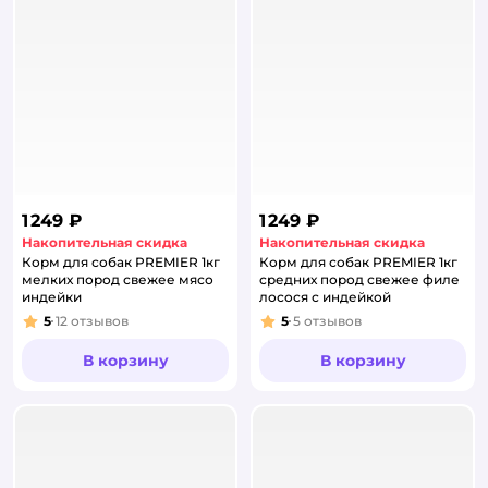
1 249 ₽
1 249 ₽
Накопительная скидка
Накопительная скидка
Корм для собак PREMIER 1кг
Корм для собак PREMIER 1кг
мелких пород свежее мясо
средних пород свежее филе
индейки
лосося с индейкой
5
12
отзывов
5
5
отзывов
Рейтинг:
Рейтинг:
В корзину
В корзину