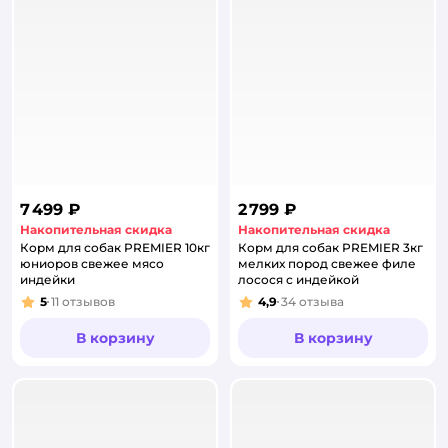
7 499 ₽
2 799 ₽
Накопительная скидка
Накопительная скидка
Корм для собак PREMIER 10кг
Корм для собак PREMIER 3кг
юниоров свежее мясо
мелких пород свежее филе
индейки
лосося с индейкой
5
11
отзывов
4,9
34
отзыва
Рейтинг:
Рейтинг:
В корзину
В корзину