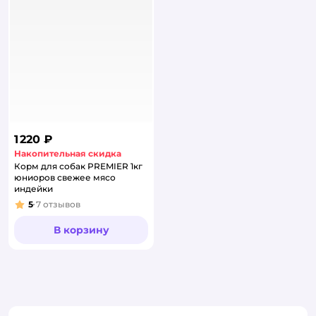
1 220 ₽
Накопительная скидка
Корм для собак PREMIER 1кг
юниоров свежее мясо
индейки
5
7
отзывов
Рейтинг:
В корзину