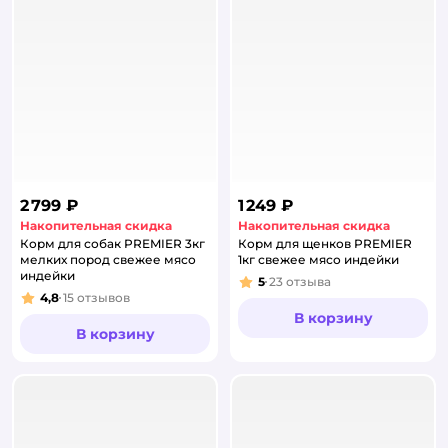
2 799 ₽
1 249 ₽
Накопительная скидка
Накопительная скидка
Корм для собак PREMIER 3кг
Корм для щенков PREMIER
мелких пород свежее мясо
1кг свежее мясо индейки
индейки
5
23
отзыва
Рейтинг:
4,8
15
отзывов
Рейтинг:
В корзину
В корзину