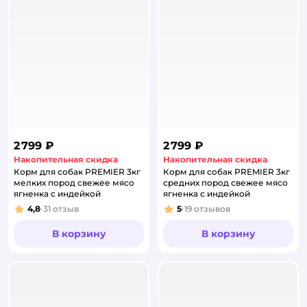
2 799 ₽
2 799 ₽
Накопительная скидка
Накопительная скидка
Корм для собак PREMIER 3кг
Корм для собак PREMIER 3кг
мелких пород свежее мясо
средних пород свежее мясо
ягненка с индейкой
ягненка с индейкой
4,8
31
отзыв
5
19
отзывов
Рейтинг:
Рейтинг:
В корзину
В корзину