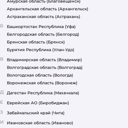
Амурская область
(Благовещенск)
Архангельская область
(Архангельск)
Астраханская область
(Астрахань)
Б
Башкортостан Республика
(Уфа)
Белгородская область
(Белгород)
Брянская область
(Брянск)
Бурятия Республика
(Улан-Удэ)
В
Владимирская область
(Владимир)
Волгоградская область
(Волгоград)
Вологодская область
(Вологда)
Воронежская область
(Воронеж)
Д
Дагестан Республика
(Махачкала)
Е
Еврейская АО
(Биробиджан)
З
Забайкальский край
(Чита)
И
Ивановская область
(Иваново)