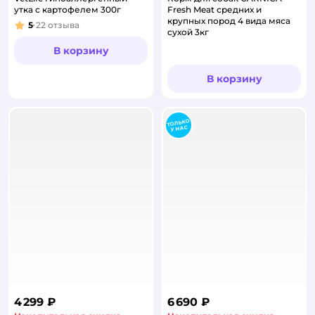
утка с картофелем 300г
Fresh Meat средних и
крупных пород 4 вида мяса
5
22
отзыва
Рейтинг:
сухой 3кг
В корзину
В корзину
4 299 ₽
6 690 ₽