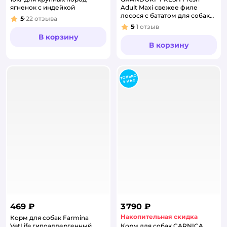
ягненок с индейкой
Adult Maxi свежее филе
лосося с бататом для собак
5
22
отзыва
Рейтинг:
крупных пород 10кг
5
1
отзыв
Рейтинг:
В корзину
В корзину
469 ₽
3 790 ₽
Накопительная скидка
Корм для собак Farmina
VetLife гипоаллергенный
Корм для собак CARNICA