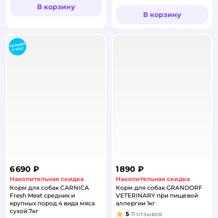
Рейтинг:
В корзину
В корзину
6 690 ₽
1 890 ₽
Накопительная скидка
Накопительная скидка
Корм для собак CARNICA
Корм для собак GRANDORF
Fresh Meat средних и
VETERINARY при пищевой
крупных пород 4 вида мяса
аллергии 1кг
сухой 7кг
5
11
отзывов
Рейтинг: