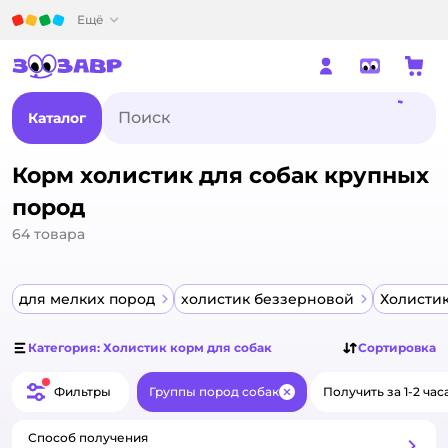
Детский мир
Ещё
Каталог
Корм холистик для собак крупных
пород
64
товара
для мелких пород
холистик беззерновой
Холисти
Категория: Холистик корм для собак
Сортировка
Фильтры
Группы пород собак
Получить за 1-2 час
Закрыть
Способ получения