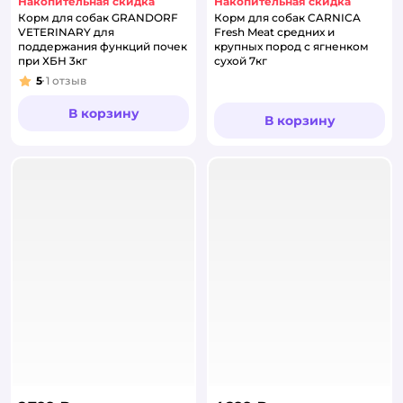
Накопительная скидка
Накопительная скидка
Корм для собак GRANDORF
Корм для собак CARNICA
VETERINARY для
Fresh Meat средних и
поддержания функций почек
крупных пород с ягненком
при ХБН 3кг
сухой 7кг
5
1
отзыв
Рейтинг:
В корзину
В корзину