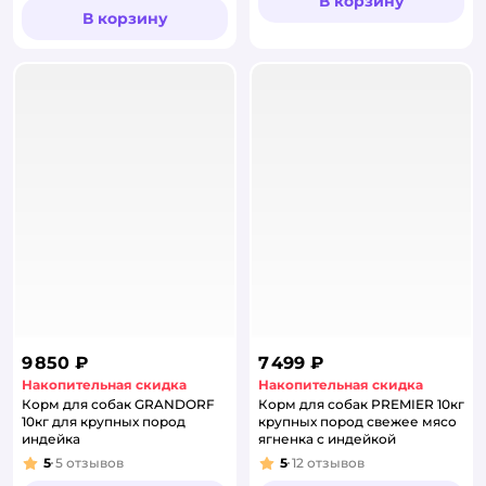
В корзину
В корзину
9 850 ₽
7 499 ₽
Накопительная скидка
Накопительная скидка
Корм для собак GRANDORF
Корм для собак PREMIER 10кг
10кг для крупных пород
крупных пород свежее мясо
индейка
ягненка с индейкой
5
5
отзывов
5
12
отзывов
Рейтинг:
Рейтинг: