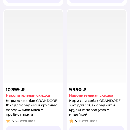
10 399 ₽
9 950 ₽
Накопительная скидка
Накопительная скидка
Корм для собак GRANDORF
Корм для собак GRANDORF
10кг для средних и крупных
10кг для собак средних и
пород 4 вида мяса с
крупных пород утка с
пробиотиками
индейкой
5
30
отзывов
5
16
отзывов
Рейтинг:
Рейтинг: