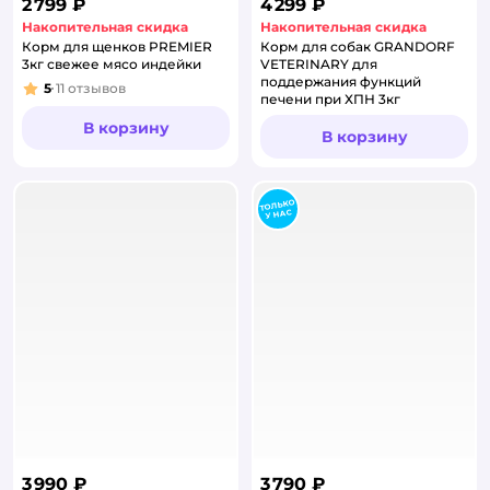
2 799 ₽
4 299 ₽
Накопительная скидка
Накопительная скидка
Корм для щенков PREMIER
Корм для собак GRANDORF
3кг свежее мясо индейки
VETERINARY для
поддержания функций
5
11
отзывов
Рейтинг:
печени при ХПН 3кг
В корзину
В корзину
3 990 ₽
3 790 ₽