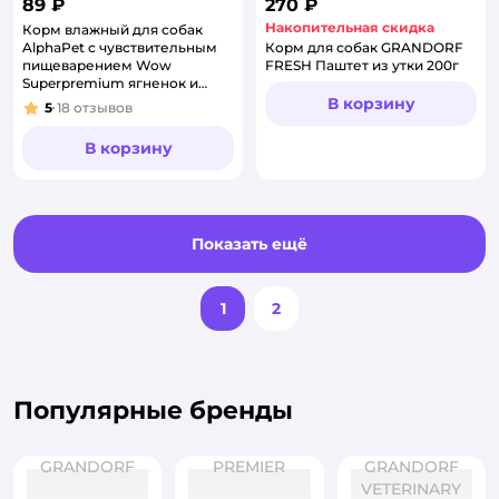
89 ₽
270 ₽
Накопительная скидка
Корм влажный для собак
AlphaPet с чувствительным
Корм для собак GRANDORF
пищеварением Wow
FRESH Паштет из утки 200г
Superpremium ягненок и
тушеная морковь 100г
В корзину
5
18
отзывов
Рейтинг:
В корзину
Показать ещё
1
2
Популярные бренды
GRANDORF
PREMIER
GRANDORF
VETERINARY