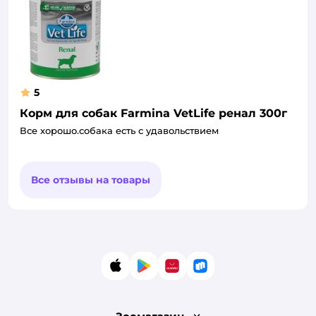
5
Корм для собак Farmina VetLife ренал 300г
Все хорошо.собака есть с удавольствием
Все отзывы на товары
App Store
Google Play
AppGallery
RuStore