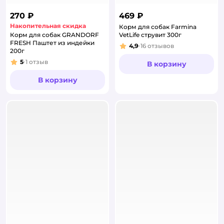
270 ₽
469 ₽
Накопительная скидка
Корм для собак Farmina
Корм для собак GRANDORF
VetLife струвит 300г
FRESH Паштет из индейки
4,9
16
отзывов
Рейтинг:
200г
5
1
отзыв
В корзину
Рейтинг:
В корзину