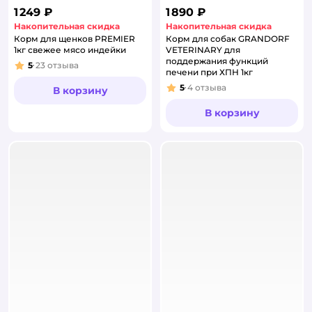
1 249 ₽
1 890 ₽
Накопительная скидка
Накопительная скидка
Корм для щенков PREMIER
Корм для собак GRANDORF
1кг свежее мясо индейки
VETERINARY для
поддержания функций
5
23
отзыва
Рейтинг:
печени при ХПН 1кг
5
4
отзыва
В корзину
Рейтинг:
В корзину