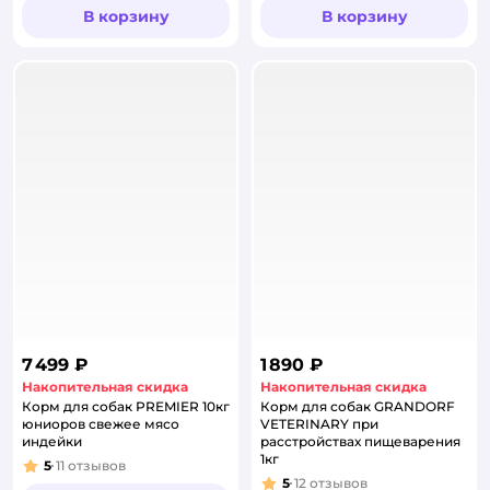
В корзину
В корзину
7 499 ₽
1 890 ₽
Накопительная скидка
Накопительная скидка
Корм для собак PREMIER 10кг
Корм для собак GRANDORF
юниоров свежее мясо
VETERINARY при
индейки
расстройствах пищеварения
1кг
5
11
отзывов
Рейтинг:
5
12
отзывов