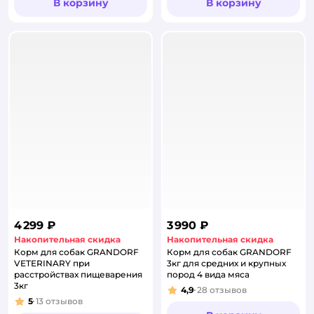
В корзину
В корзину
4 299 ₽
3 990 ₽
Накопительная скидка
Накопительная скидка
Корм для собак GRANDORF
Корм для собак GRANDORF
VETERINARY при
3кг для средних и крупных
расстройствах пищеварения
пород 4 вида мяса
3кг
4,9
28
отзывов
Рейтинг:
5
13
отзывов
Рейтинг: