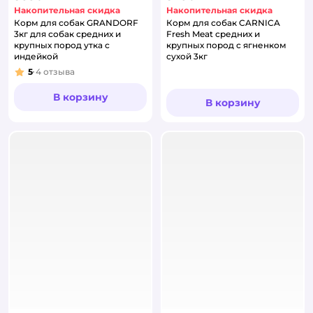
Накопительная скидка
Накопительная скидка
Корм для собак GRANDORF
Корм для собак CARNICA
3кг для собак средних и
Fresh Meat средних и
крупных пород утка с
крупных пород с ягненком
индейкой
сухой 3кг
5
4
отзыва
Рейтинг:
В корзину
В корзину