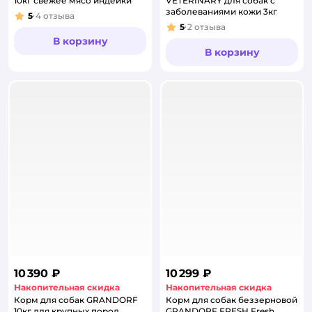
10кг свежее мясо индейки
VETERINARY для собак с
заболеваниями кожи 3кг
5
4
отзыва
Рейтинг:
5
2
отзыва
Рейтинг:
В корзину
В корзину
10 390 ₽
10 299 ₽
Накопительная скидка
Накопительная скидка
Корм для собак GRANDORF
Корм для собак беззерновой
10кг для крупных пород
GRANDORF FRESH Fresh