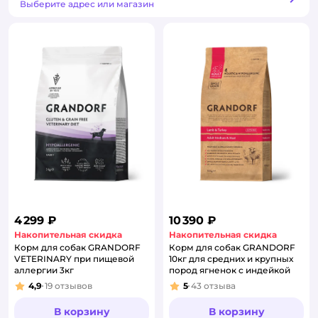
Способ получения
Выберите адрес или магазин
4 299 ₽
10 390 ₽
Накопительная скидка
Накопительная скидка
Корм для собак GRANDORF
Корм для собак GRANDORF
VETERINARY при пищевой
10кг для средних и крупных
аллергии 3кг
пород ягненок с индейкой
4,9
19
отзывов
5
43
отзыва
Рейтинг:
Рейтинг:
В корзину
В корзину