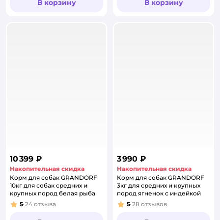
В корзину
В корзину
10 399 ₽
3 990 ₽
Накопительная скидка
Накопительная скидка
Корм для собак GRANDORF
Корм для собак GRANDORF
10кг для собак средних и
3кг для средних и крупных
крупных пород белая рыба
пород ягненок с индейкой
5
24
отзыва
5
28
отзывов
Рейтинг:
Рейтинг: