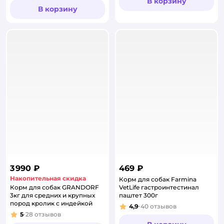
В корзину
В корзину
3 990 ₽
469 ₽
Накопительная скидка
Корм для собак Farmina
Корм для собак GRANDORF
VetLife гастроинтестинал
3кг для средних и крупных
паштет 300г
пород кролик с индейкой
4,9
40
отзывов
Рейтинг:
5
28
отзывов
Рейтинг: