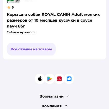
5
Корм для собак ROYAL CANIN Adult мелких
размеров от 10 месяцев кусочки в соусе
пауч 85г
Собаке нравится
Все отзывы на товары
App Store
Google Play
AppGallery
RuStore
Зоомагазин
Лицензия
Компания