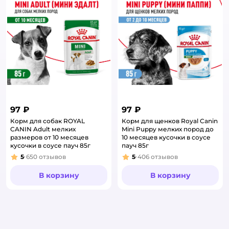
97 ₽
97 ₽
Корм для собак ROYAL
Корм для щенков Royal Canin
CANIN Adult мелких
Mini Puppy мелких пород до
размеров от 10 месяцев
10 месяцев кусочки в соусе
кусочки в соусе пауч 85г
пауч 85г
5
650
отзывов
5
406
отзывов
Рейтинг:
Рейтинг:
В корзину
В корзину