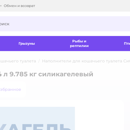
Обмен и возврат
ки.
Рыбы и
Грызуны
Пт
рептилии
шачьего туалета
Наполнители для кошачьего туалета Си
 л 9.785 кг силикагелевый
избранное