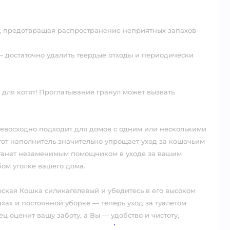
ь, предотвращая распространение неприятных запахов⠀
 — достаточно удалить твердые отходы и периодически
ля котят! Проглатывание гранул может вызвать
ревосходно подходит для домов с одним или несколькими
от наполнитель значительно упрощает уход за кошачьим
станет незаменимым помощником в уходе за вашим
бом уголке вашего дома.⠀
ская Кошка силикагелевый и убедитесь в его высоком
ахах и постоянной уборке — теперь уход за туалетом
 оценит вашу заботу, а Вы — удобство и чистоту,