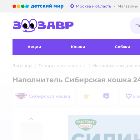
Детский мир
Москва и область
Магазины
Выбор адреса достав
Акции
Кошки
Собаки
Зоозавр
Товары для кошек
Наполнители для ко
Наполнитель Сибирская кошка 24
Сибирская кошка
В 
назад