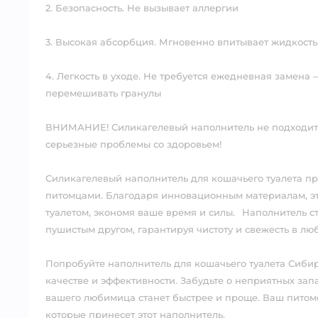
2. Безопасность. Не вызывает аллергии⠀
3. Высокая абсорбция. Мгновенно впитывает жидкост
4. Легкость в уходе. Не требуется ежедневная замена
перемешивать гранулы⠀
ВНИМАНИЕ! Силикагелевый наполнитель не подходит д
серьезные проблемы со здоровьем!⠀
Силикагелевый наполнитель для кошачьего туалета п
питомцами. Благодаря инновационным материалам, эт
туалетом, экономя ваше время и силы.⠀Наполнитель 
пушистым другом, гарантируя чистоту и свежесть в лю
Попробуйте наполнитель для кошачьего туалета Сибир
качестве и эффективности. Забудьте о неприятных зап
вашего любимица станет быстрее и проще. Ваш питомец
которые принесет этот наполнитель.