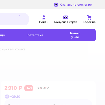
Скачать приложение
Войти
Бонусная карта
Корзина
Только
ицы
Ветаптека
у нас
бирская кошка
2 910 ₽
14
3 384 ₽
−
%
+
29,10