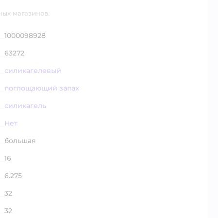
ных магазинов.
1000098928
63272
силикагелевый
поглощающий запах
силикагель
Нет
большая
16
6.275
32
32