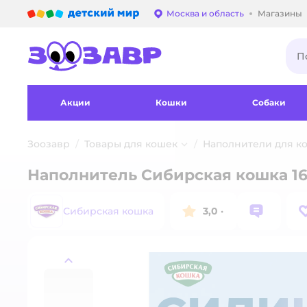
Детский мир
Москва и область
Магазины
Выбор адреса достав
Акции
Кошки
Собаки
Зоозавр
Товары для кошек
Наполнители для ко
Наполнитель Сибирская кошка 16 
Сибирская кошка
3,0
·
назад