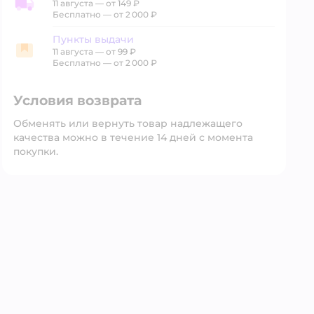
11 августа
—
от 149 ₽
Доставка со склада
Бесплатно — от 2 000 ₽
Пункты выдачи
11 августа
—
от 99 ₽
Пункты выдачи
Бесплатно — от 2 000 ₽
Условия возврата
Обменять или вернуть товар надлежащего
качества можно в течение 14 дней с момента
покупки.