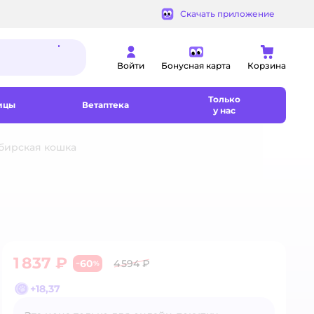
Скачать приложение
Войти
Бонусная карта
Корзина
Только
ицы
Ветаптека
у нас
бирская кошка
1 837 ₽
60
4 594 ₽
−
%
+
18,37