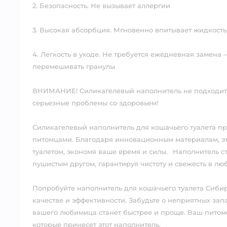
2. Безопасность. Не вызывает аллергии⠀
3. Высокая абсорбция. Мгновенно впитывает жидкост
4. Легкость в уходе. Не требуется ежедневная замена
перемешивать гранулы⠀
ВНИМАНИЕ! Силикагелевый наполнитель не подходит д
серьезные проблемы со здоровьем!⠀
Силикагелевый наполнитель для кошачьего туалета п
питомцами. Благодаря инновационным материалам, эт
туалетом, экономя ваше время и силы.⠀Наполнитель 
пушистым другом, гарантируя чистоту и свежесть в лю
Попробуйте наполнитель для кошачьего туалета Сибир
качестве и эффективности. Забудьте о неприятных зап
вашего любимица станет быстрее и проще. Ваш питомец
которые принесет этот наполнитель.