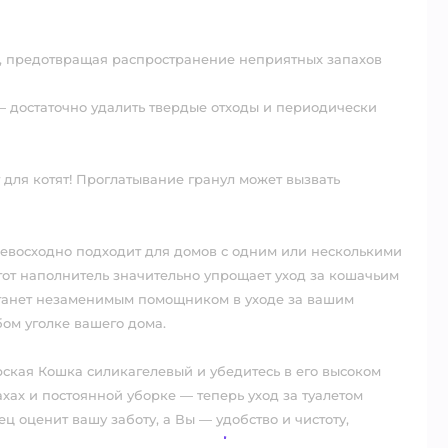
ь, предотвращая распространение неприятных запахов⠀
 — достаточно удалить твердые отходы и периодически
ля котят! Проглатывание гранул может вызвать
ревосходно подходит для домов с одним или несколькими
от наполнитель значительно упрощает уход за кошачьим
станет незаменимым помощником в уходе за вашим
бом уголке вашего дома.⠀
ская Кошка силикагелевый и убедитесь в его высоком
ахах и постоянной уборке — теперь уход за туалетом
 оценит вашу заботу, а Вы — удобство и чистоту,