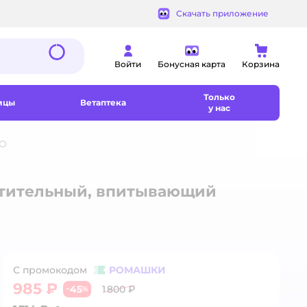
Скачать приложение
Войти
Бонусная карта
Корзина
Только
ицы
Ветаптека
у нас
OO
астительный, впитывающий
С промокодом
РОМАШКИ
985 ₽
45
1 800 ₽
−
%