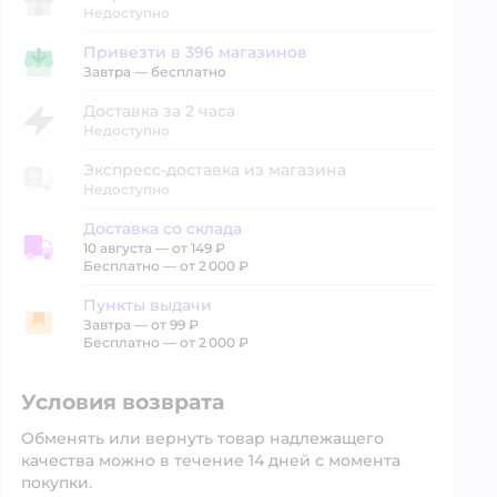
Недоступно
Привезти в 396 магазинов
Привезти в магазин
Завтра
—
бесплатно
Доставка за 2 часа
Недоступно
Экспресс-доставка из магазина
Недоступно
Доставка со склада
10 августа
—
от 149 ₽
Доставка со склада
Бесплатно — от 2 000 ₽
Пункты выдачи
Завтра
—
от 99 ₽
Пункты выдачи
Бесплатно — от 2 000 ₽
Условия возврата
Обменять или вернуть товар надлежащего
качества можно в течение 14 дней с момента
покупки.