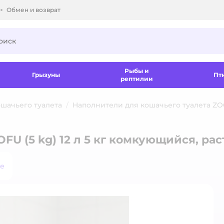
Обмен и возврат
ки.
Рыбы и
Грызуны
Пт
рептилии
шачьего туалета
Наполнители для кошачьего туалета Z
FU (5 kg) 12 л 5 кг комкующийся, р
ое