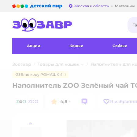
Детский мир
Москва и область
Магазины
Выбор адреса достав
Акции
Кошки
Собаки
Зоозавр
Товары для кошек
Наполнители для ко
-25% по коду РОМАШКИ
Наполнитель ZOO Зелёный чай TO
ZOO
4,8
·
В избранн
назад