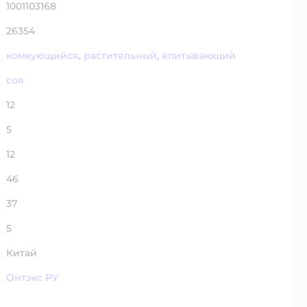
1001103168
26354
комкующийся
,
растительный
,
впитывающий
соя
12
5
12
46
37
5
Китай
Онтэкс РУ