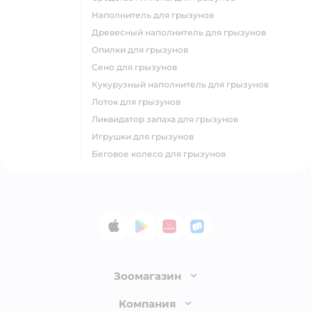
наполнитель для грызунов
древесный наполнитель для грызунов
опилки для грызунов
сено для грызунов
кукурузный наполнитель для грызунов
лоток для грызунов
ликвидатор запаха для грызунов
игрушки для грызунов
беговое колесо для грызунов
App Store
Google Play
AppGallery
RuStore
Зоомагазин
Лицензия
Компания