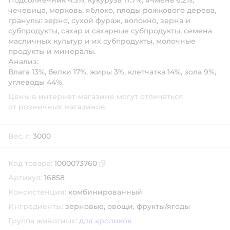
Подсолнечник 4.3%, кукуруза 17.7%, ячмень 6.2%,
чечевица, морковь, яблоко, плоды рожкового дерева,
гранулы: зерно, сухой фураж, волокно, зерна и
субпродукты, сахар и сахарные субпродукты, семена
масличных культур и их субпродукты, молочные
продукты и минералы.
Анализ:
Влага 13%, белки 17%, жиры 3%, клетчатка 14%, зола 9%,
углеводы 44%.
Цены в интернет-магазине могут отличаться
от розничных магазинов.
Вес, г:
3000
Код товара:
1000073760
Скопировать код товара
Артикул:
16858
Консистенция:
комбинированный
Ингредиенты:
зерновые,
овощи,
фрукты/ягоды
Группа животных:
для кроликов