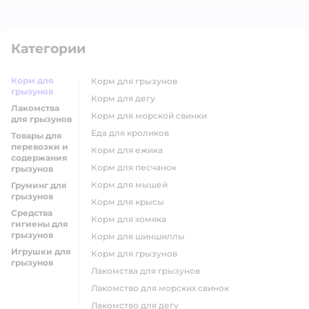
Категории
Корм для
корм для грызунов
грызунов
корм для дегу
Лакомства
корм для морской свинки
для грызунов
еда для кроликов
Товары для
перевозки и
корм для ежика
содержания
корм для песчанок
грызунов
корм для мышей
Груминг для
грызунов
корм для крысы
Средства
корм для хомяка
гигиены для
грызунов
корм для шиншиллы
Игрушки для
корм для грызунов
грызунов
лакомства для грызунов
лакомство для морских свинок
лакомство для дегу