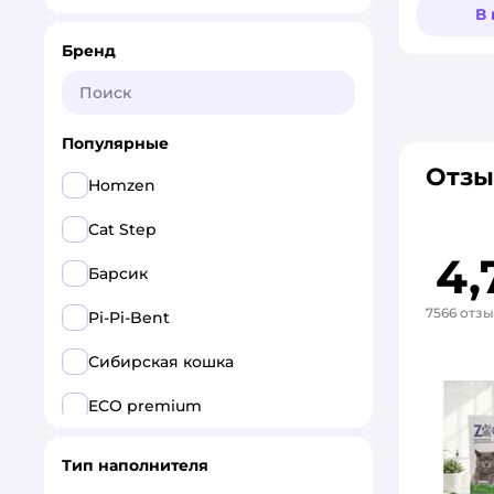
В
Бренд
Популярные
Отзы
Homzen
Cat Step
4,
Барсик
7566 отз
Pi-Pi-Bent
Сибирская кошка
ECO premium
Pussy Cat
Тип наполнителя