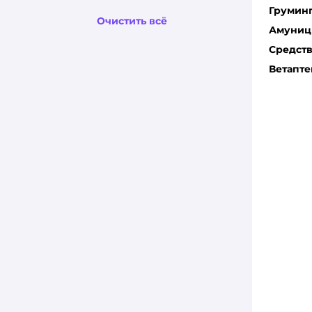
Грумин
Очистить всё
Fresh Paws
Амуниц
Средств
HOMECAT
Ветапте
Homzen
KiesKis
Kikikat
KOYANI
Lilli Pet
Miaumi
Mr.Fresh
OK-LOCK
PERCATO