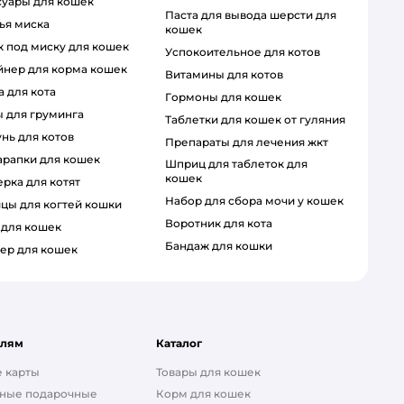
ссуары для кошек
паста для вывода шерсти для
чья миска
кошек
ик под миску для кошек
успокоительное для котов
ейнер для корма кошек
витамины для котов
а для кота
гормоны для кошек
ы для груминга
таблетки для кошек от гуляния
унь для котов
препараты для лечения жкт
царапки для кошек
шприц для таблеток для
кошек
ерка для котят
набор для сбора мочи у кошек
ицы для когтей кошки
воротник для кота
а для кошек
бандаж для кошки
ер для кошек
елям
Каталог
 карты
Товары для кошек
ные подарочные
Корм для кошек