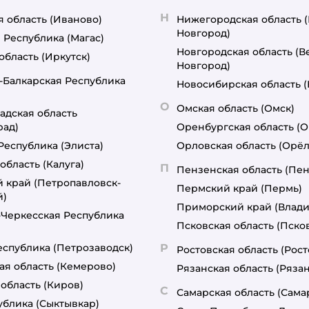
Н
я область
(Иваново)
Нижегородская область
Новгород)
 Республика
(Магас)
Новгородская область
(В
область
(Иркутск)
Новгород)
-Балкарская Республика
Новосибирская область
О
Омская область
(Омск)
адская область
рад)
Оренбургская область
(О
Республика
(Элиста)
Орловская область
(Орёл
область
(Калуга)
П
Пензенская область
(Пен
й край
(Петропавловск-
Пермский край
(Пермь)
й)
Приморский край
(Влади
-Черкесская Республика
Псковская область
(Пско
еспублика
(Петрозаводск)
Р
Ростовская область
(Рост
ая область
(Кемерово)
Рязанская область
(Рязан
 область
(Киров)
С
Самарская область
(Сама
ублика
(Сыктывкар)