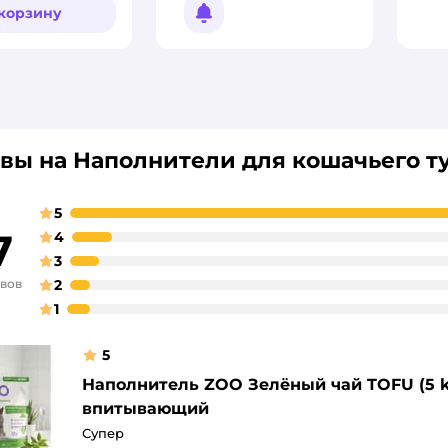
 корзину
Уведомить о появлении
вы на Наполнители для кошачьего т
5
7
4
3
ывов
2
1
5
Наполнитель ZOO Зелёный чай TOFU (5 kg
впитывающий
Супер