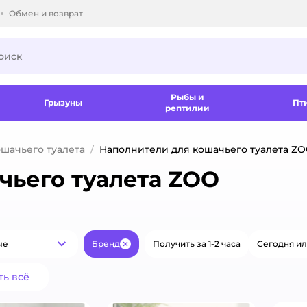
Обмен и возврат
ки.
Рыбы и
Грызуны
Пт
рептилии
шачьего туалета
Наполнители для кошачьего туалета Z
чьего туалета ZOO
ые
Бренд
Получить за 1-2 часа
Сегодня ил
Популярные
Закрыть
ть всё