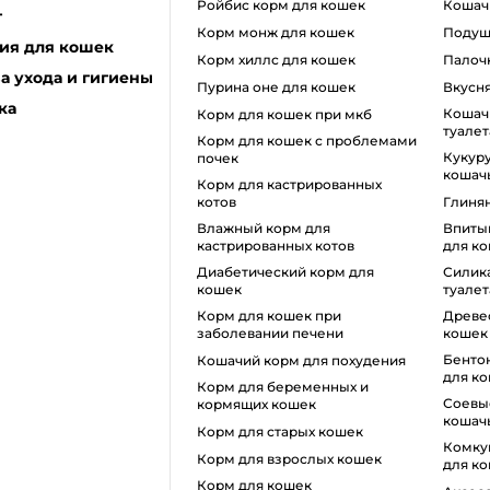
ройбис корм для кошек
коша
г
корм монж для кошек
поду
ия для кошек
корм хиллс для кошек
пало
а ухода и гигиены
пурина оне для кошек
вкусн
ка
кошачий наполнитель для
корм для кошек при мкб
туалет
корм для кошек с проблемами
кукурузный наполнитель для
почек
кошачь
Корм для кастрированных
котов
глиня
влажный корм для
впитывающий наполнитель
кастрированных котов
для ко
диабетический корм для
силикагель для кошачьего
кошек
туалет
корм для кошек при
древесный наполнитель для
заболевании печени
кошек
бентонитовый наполнитель
кошачий корм для похудения
для к
корм для беременных и
соевые наполнители для
кормящих кошек
кошачь
корм для старых кошек
комкующийся наполнитель
корм для взрослых кошек
для к
корм для кошек