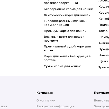
аксе
противоаллергенный
коша
беззерновые корма для кошек
ковр
диетический корм для кошек
конт
гипоаллергенный влажный
корм для кошек
поилк
премиум корма для кошек
товар
влажный корм для кошек
шамп
премиум
анти
премиальный сухой корм для
пуход
кошек
ножн
корм для кошек без курицы в
составе
щетк
сухие корма для кошек
тримм
Компания
Покупат
О компании
Бонусные
заказ
Раскрытие информации
Электрон