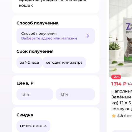
кошек
Способ получения
Способ получения
Способ получения
Выберите адрес или магазин
Срок получения
за 1-2 часа
сегодня или завтра
27
−
%
Цена, ₽
1 314 ₽
1 
Наполни
Зелёный 
kg) 12 л 5
комкующ
растител
Скидка
4,8
6
от
Рейтинг
впитыва
От 10% и выше