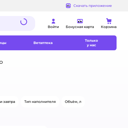
Скачать приложение
Войти
Бонусная карта
Корзина
Только
ицы
Ветаптека
у нас
OO
и завтра
Тип наполнителя
Объём, л