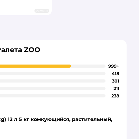
реклама
уалета ZOO
999+
418
301
211
238
) 12 л 5 кг комкующийся, растительный,