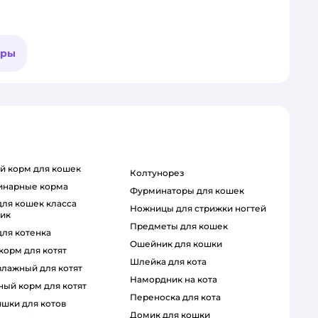
ары
ий корм для кошек
колтунорез
ринарные корма
фурминаторы для кошек
ножницы для стрижки ногтей
тик
предметы для кошек
для котенка
ошейник для кошки
 корм для котят
шлейка для кота
 влажный для котят
намордник на кота
ный корм для котят
переноска для кота
яшки для котов
домик для кошки