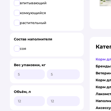
Котяра
впитывающий
HOMECAT
комкующийся
Кузя
растительный
Все
Состав наполнителя
ZOO
Кате
соя
BraVa
Корм д
Cat Step
Вес упаковки, кг
Бренды
Cats Choice
Ветери
Корм д
Cats White
Корм дл
DeMurr
Объём, л
Лакомс
ECO premium
Наполн
Аксесс
Fresh Cat