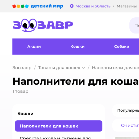
Детский мир
Москва и область
Магазины
Выбор адреса достав
Акции
Кошки
Собаки
Зоозавр
Товары для кошек
Наполнители для ко
Наполнители для коша
1
товар
Популярн
Кошки
Очисти
Наполнители для кошек
Средства ухода и гигиены для