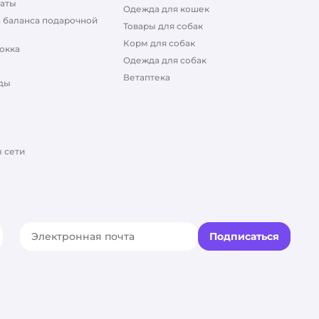
аты
Одежда для кошек
 баланса подарочной
Товары для собак
Корм для собак
окка
Одежда для собак
Ветаптека
ды
 сети
Подписаться
акте
elegram