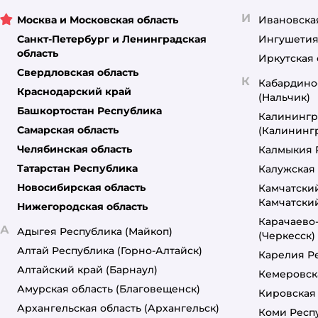
Чистые лапки
И
Москва и Московская область
Ивановска
Экософт
Санкт-Петербург и Ленинградская
Ингушетия
область
Иркутская 
Свердловская область
К
Кабардино
Краснодарский край
(Нальчик)
Башкортостан Республика
Калинингр
Самарская область
(Калининг
Челябинская область
Калмыкия 
Татарстан Республика
Калужская 
Новосибирская область
Камчатски
Камчатски
Нижегородская область
Карачаево
А
Адыгея Республика
(Майкоп)
(Черкесск)
Алтай Республика
(Горно-Алтайск)
Карелия Р
Алтайский край
(Барнаул)
Кемеровск
Амурская область
(Благовещенск)
Кировская
Архангельская область
(Архангельск)
Коми Респ