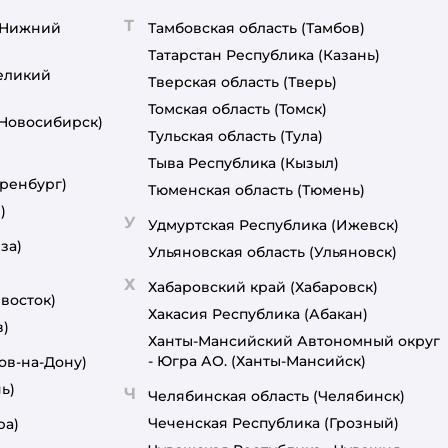
Т
(Нижний
Тамбовская область
(Тамбов)
Татарстан Республика
(Казань)
еликий
Тверская область
(Тверь)
Томская область
(Томск)
(Новосибирск)
Тульская область
(Тула)
Тыва Республика
(Кызыл)
ренбург)
Тюменская область
(Тюмень)
)
У
Удмуртская Республика
(Ижевск)
за)
Ульяновская область
(Ульяновск)
Х
Хабаровский край
(Хабаровск)
восток)
Хакасия Республика
(Абакан)
в)
Ханты-Мансийский Автономный округ
- Югра АО.
(Ханты-Мансийск)
ов-на-Дону)
ь)
Ч
Челябинская область
(Челябинск)
Чеченская Республика
(Грозный)
ра)