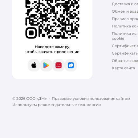
Доставка и о
КОМФИКОТ
Обмен и возв
Котомото
Правила про
Политика ко
Котяра
Политика ис
cookie
Кузя
Сертификат 
Наведите камеру,
чтобы скачать приложение
Сертификат
Мои Лю
Обратная свя
App Store
Google Play
AppGallery
RuStore
Мурзик
Карта сайта
Найси
Си Си Кэт
© 2026 ООО «ДМ»
•
Правовые условия пользования сайтом
Сибирская кошка
Используем рекомендательные технологии
Снежок
Счастливые лапки