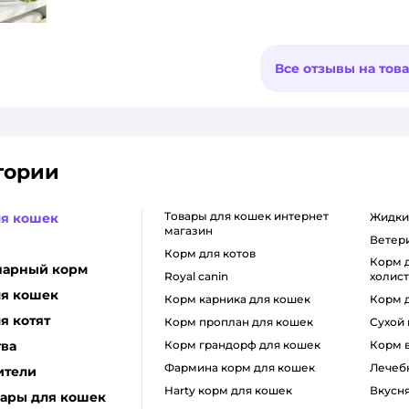
Все отзывы на тов
гории
товары для кошек интернет
ля кошек
жидк
магазин
вете
корм для котов
корм для кошек класса
нарный корм
royal canin
холис
ля кошек
корм карника для кошек
корм 
я котят
корм проплан для кошек
сухой
тва
корм грандорф для кошек
корм
фармина корм для кошек
лечеб
ители
harty корм для кошек
вкусн
уары для кошек