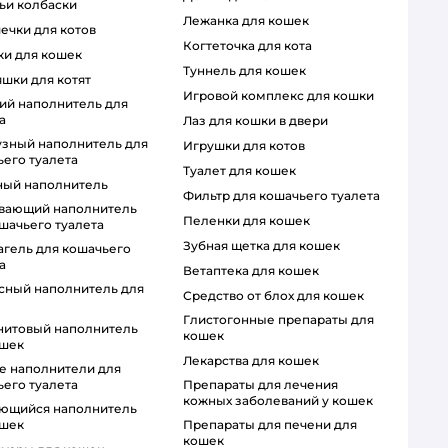
чьи колбаски
лежанка для кошек
шечки для котов
когтеточка для кота
чки для кошек
туннель для кошек
яшки для котят
игровой комплекс для кошки
а
лаз для кошки в двери
игрушки для котов
его туалета
туалет для кошек
ный наполнитель
фильтр для кошачьего туалета
пеленки для кошек
шачьего туалета
зубная щетка для кошек
а
ветаптека для кошек
средство от блох для кошек
глистогонные препараты для
кошек
ошек
лекарства для кошек
препараты для лечения
его туалета
кожных заболеваний у кошек
препараты для печени для
ошек
кошек