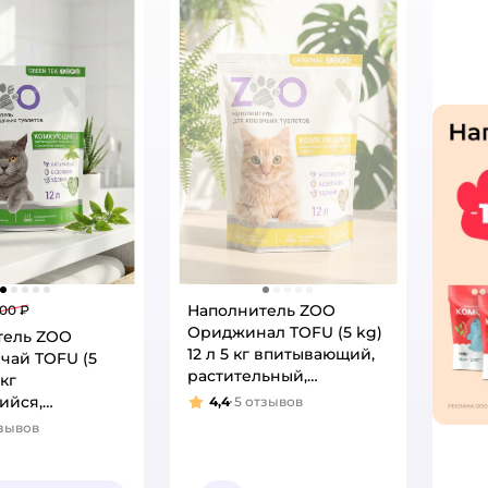
Наполнитель ZOO
800 ₽
Ориджинал TOFU (5 kg)
тель ZOO
12 л 5 кг впитывающий,
чай TOFU (5
растительный,
 кг
комкующийся
ийся,
4,4
5
отзывов
Рейтинг:
ьный,
зывов
:
ющий