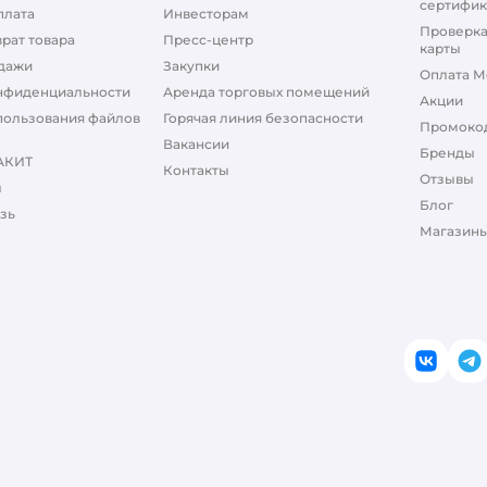
сертифик
плата
Инвесторам
Проверка
рат товара
Пресс-центр
карты
дажи
Закупки
Оплата М
нфиденциальности
Аренда торговых помещений
Акции
пользования файлов
Горячая линия безопасности
Промоко
Вакансии
Бренды
АКИТ
Контакты
Отзывы
ы
Блог
зь
Магазины
ВКонт
T