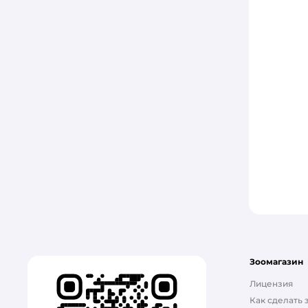
Pi-Pi-Bent
Pussy Cat
RoxFox
ROXY PETS
Unicharm
Van Cat
АлЁшкин Кот
Барсик
Древесный Кот
Зоомагазин
Зверье мое
Лицензия
Зооник
Как сделать 