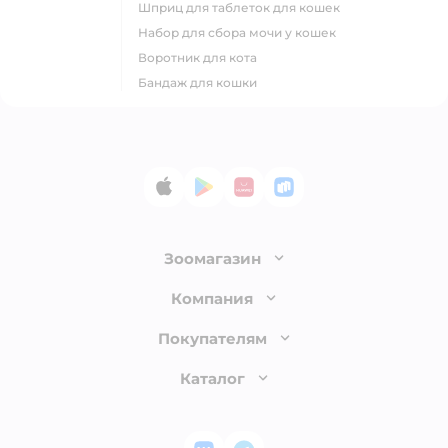
шприц для таблеток для кошек
набор для сбора мочи у кошек
воротник для кота
бандаж для кошки
App Store
Google Play
AppGallery
RuStore
Зоомагазин
Лицензия
Компания
Как сделать заказ
О компании
Покупателям
Доставка и оплата
Раскрытие информации
Бонусные карты
Каталог
Обмен и возврат товара
Инвесторам
Электронные подарочные сертификаты
Правила продажи
Товары для кошек
Пресс-центр
Проверка баланса подарочной карты
Политика конфиденциальности
Корм для кошек
Закупки