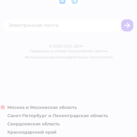
ВКонтакте
Telegram
Оплата Мокка
Политика использования файлов cookie
Одежда для кошек
Аренда торговых помещений
Акции
Сертификат АКИТ
Товары для собак
Горячая линия безопасности
Промокоды
Сертификаты
Корм для собак
Вакансии
Бренды
Обратная связь
Одежда для собак
Контакты
Отзывы
Карта сайта
Ветаптека
© 2026 ООО «ДМ»
Блог
•
Правовые условия пользования сайтом
Магазины сети
Используем рекомендательные технологии
Москва и Московская область
Санкт-Петербург и Ленинградская область
Свердловская область
Краснодарский край