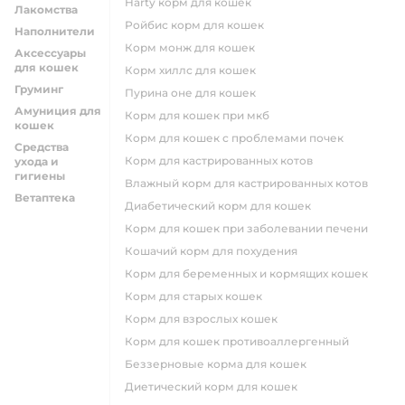
harty корм для кошек
Лакомства
ройбис корм для кошек
Наполнители
корм монж для кошек
Аксессуары
для кошек
корм хиллс для кошек
Груминг
пурина оне для кошек
Амуниция для
корм для кошек при мкб
кошек
корм для кошек с проблемами почек
Средства
Корм для кастрированных котов
ухода и
гигиены
влажный корм для кастрированных котов
Ветаптека
диабетический корм для кошек
корм для кошек при заболевании печени
кошачий корм для похудения
корм для беременных и кормящих кошек
корм для старых кошек
корм для взрослых кошек
корм для кошек противоаллергенный
беззерновые корма для кошек
диетический корм для кошек