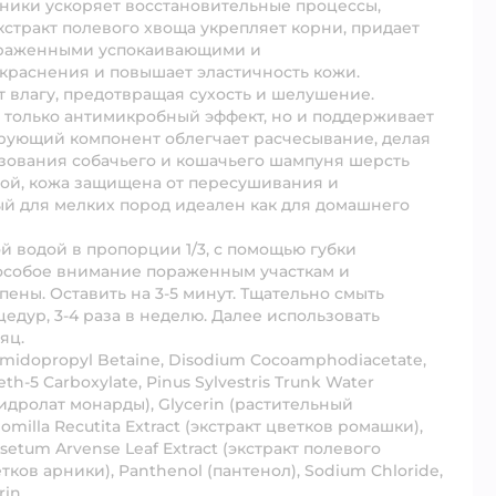
ники ускоряет восстановительные процессы,
стракт полевого хвоща укрепляет корни, придает
выраженными успокаивающими и
краснения и повышает эластичность кожи.
влагу, предотвращая сухость и шелушение.
 только антимикробный эффект, но и поддерживает
рующий компонент облегчает расчесывание, делая
ьзования собачьего и кошачьего шампуня шерсть
ной, кожа защищена от пересушивания и
й для мелких пород идеален как для домашнего
водой в пропорции 1/3, с помощью губки
 особое внимание пораженным участкам и
пены. Оставить на 3-5 минут. Тщательно смыть
едур, 3-4 раза в неделю. Далее использовать
яц.
camidopropyl Betaine, Disodium Cocoamphodiacetate,
h-5 Carboxylate, Pinus Sylvestris Trunk Water
(гидролат монарды), Glycerin (растительный
illa Recutita Extract (экстракт цветков ромашки),
isetum Arvense Leaf Extract (экстракт полевого
етков арники), Panthenol (пантенол), Sodium Chloride,
rin.