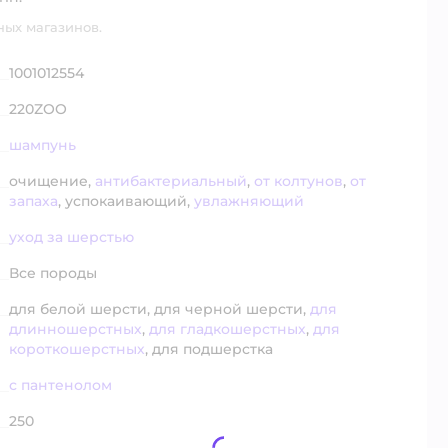
ных магазинов.
1001012554
220ZOO
шампунь
очищение,
антибактериальный
,
от колтунов
,
от
запаха
,
успокаивающий,
увлажняющий
уход за шерстью
Все породы
для белой шерсти,
для черной шерсти,
для
длинношерстных
,
для гладкошерстных
,
для
короткошерстных
,
для подшерстка
с пантенолом
250