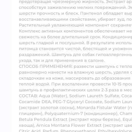
предотвращая чрезмерную жирность. Экстракт ар
способствуя заживлению мелких повреждений. Эк
шерсти прочность и блеск. Пантенол обладает 
восстанавливающими свойствами, убирает зуд, по
Растительный увлажняющий компонент сохраняет 
Комплекс активных компонентов обеспечивает не
свежесть на более длительный срок. Кондициони
шерсть гладкой и послушной. В результате испол
питомца становится чистой, блестящей и ухожен
раздражений. Шампунь для собак гипоаллергенны
ухода, так и для применения в салоне.
СПОСОБ ПРИМЕНЕНИЯ: развести шампунь с теплой 
равномерно нанести на влажную шерсть, уделяя
складочкам на коже, массировать до образования 
теплой водой. При воспалении провести 10-15 проц
шампунь в профилактических целях 2-3 раза в мес
СОСТАВ: Аqua (Water), Sodium Laureth Sulfate, Co
Cocamide DEA, PEG-7 Glyceryl Cocoate, Sodium Lauret
(экстракт золотой сосны), Monarda Fistular Water 
глицерин), Polyquaternium-7 (кондиционер), Chamom
Betula Pendula Extract (экстракт коры березы), Equ
хвоща), Arnica Montana Flower Extract (экстракт цв
Citric Acid, Parfum, Phenoxyethanol, Ethylhexylglyce