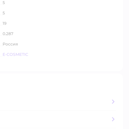
5
5
19
0.287
Россия
E-COSMETIC