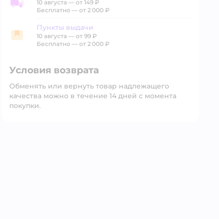
10 августа
—
от 149 ₽
Доставка со склада
Бесплатно — от 2 000 ₽
Пункты выдачи
10 августа
—
от 99 ₽
Пункты выдачи
Бесплатно — от 2 000 ₽
Условия возврата
Обменять или вернуть товар надлежащего
качества можно в течение 14 дней с момента
покупки.