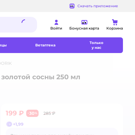
Скачать приложение
Войти
Бонусная карта
Корзина
Только
ицы
Ветаптека
у нас
OORIK
 золотой сосны 250 мл
199 ₽
30
285 ₽
−
%
+
1,99