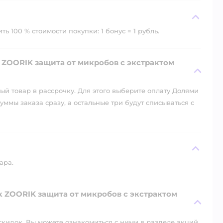
ь 100 % стоимости покупки: 1 бонус = 1 рубль.
 ZOORIK защита от микробов с экстрактом
й товар в рассрочку. Для этого выберите оплату Долями
уммы заказа сразу, а остальные три будут списываться с
ара.
к ZOORIK защита от микробов с экстрактом
скидок. Вы можете ознакомиться с ними в разделе акций