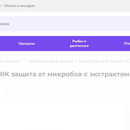
Обмен и возврат
ки.
Рыбы и
Грызуны
Пт
рептилии
ля кошек
Шампуни для кошек
Шампуни для кошек Z
IK защита от микробов с экстрактом