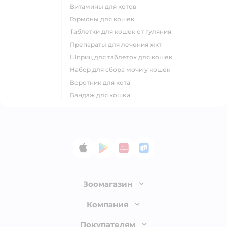
витамины для котов
гормоны для кошек
таблетки для кошек от гуляния
препараты для лечения жкт
шприц для таблеток для кошек
набор для сбора мочи у кошек
воротник для кота
бандаж для кошки
App Store
Google Play
AppGallery
RuStore
Зоомагазин
Лицензия
Компания
Как сделать заказ
О компании
Покупателям