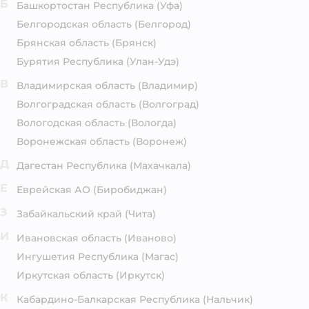
Б
Башкортостан Республика
(Уфа)
Белгородская область
(Белгород)
Брянская область
(Брянск)
Бурятия Республика
(Улан-Удэ)
В
Владимирская область
(Владимир)
Волгоградская область
(Волгоград)
Вологодская область
(Вологда)
Воронежская область
(Воронеж)
Д
Дагестан Республика
(Махачкала)
Е
Еврейская АО
(Биробиджан)
З
Забайкальский край
(Чита)
И
Ивановская область
(Иваново)
Ингушетия Республика
(Магас)
Иркутская область
(Иркутск)
К
Кабардино-Балкарская Республика
(Нальчик)