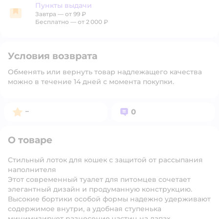
Пункты выдачи
Завтра
—
от 99 ₽
Пункты выдачи
Бесплатно — от 2 000 ₽
Условия возврата
Обменять или вернуть товар надлежащего качества
можно в течение 14 дней с момента покупки.
Рейтинг:
Вопросов:
–
0
О товаре
Стильный лоток для кошек с защитой от рассыпания
наполнителя
Этот современный туалет для питомцев сочетает
элегантный дизайн и продуманную конструкцию.
Высокие бортики особой формы надежно удерживают
содержимое внутри, а удобная ступенька
минимизирует разнесение частиц на лапах