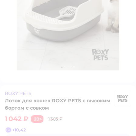
ROXY PETS
Лоток для кошек ROXY PETS с высоким
R
бортом с совком
1 042 ₽
20
1 303 ₽
−
%
+
10,42