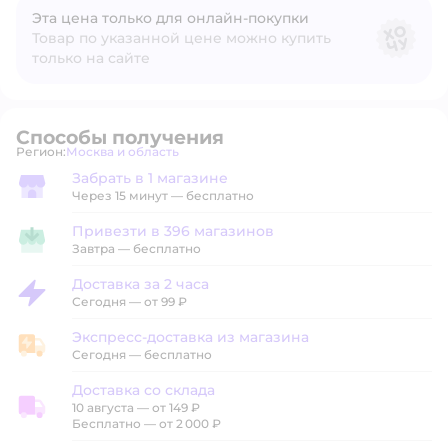
Эта цена только для онлайн‑покупки
Товар по указанной цене можно купить
только на сайте
Способы получения
Регион:
Москва и область
Выбор адреса доставки.
Забрать в 1 магазине
Забрать в магазине
Через 15 минут — бесплатно
Привезти в 396 магазинов
Привезти в магазин
Завтра
—
бесплатно
Доставка за 2 часа
Доставка за 2 часа
Сегодня
—
от 99 ₽
Экспресс-доставка из магазина
Экспресс-доставка из магазина
Сегодня
—
бесплатно
Доставка со склада
10 августа
—
от 149 ₽
Доставка со склада
Бесплатно — от 2 000 ₽